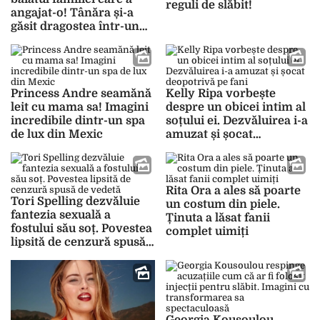
reguli de slăbit!
angajat-o! Tânăra și-a
găsit dragostea într-un
mod complet neașteptat
Princess Andre seamănă
Kelly Ripa vorbește
leit cu mama sa! Imagini
despre un obicei intim al
incredibile dintr-un spa
soțului ei. Dezvăluirea i-a
de lux din Mexic
amuzat și șocat
deopotrivă pe fani
Rita Ora a ales să poarte
Tori Spelling dezvăluie
un costum din piele.
fantezia sexuală a
Ținuta a lăsat fanii
fostului său soț. Povestea
complet uimiți
lipsită de cenzură spusă
de vedetă