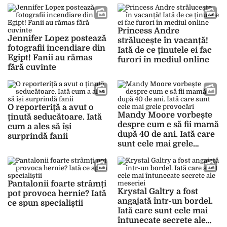
Iată cum își trăiește
acum viața
Princess Andre
Jennifer Lopez postează
strălucește în vacanță!
fotografii incendiare din
Iată de ce ținutele ei fac
Egipt! Fanii au rămas
furori în mediul online
fără cuvinte
O reporteriță a avut o
Mandy Moore vorbește
ținută seducătoare. Iată
despre cum e să fii mamă
cum a ales să își
după 40 de ani. Iată care
surprindă fanii
sunt cele mai grele
provocări
Pantalonii foarte strâmți
Krystal Galtry a fost
pot provoca hernie? Iată
angajată într-un bordel.
ce spun specialiștii
Iată care sunt cele mai
întunecate secrete ale