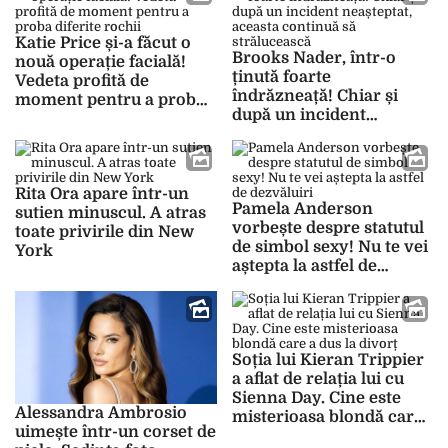
Katie Price și-a făcut o
Brooks Nader, într-o
nouă operație facială!
ținută foarte
Vedeta profită de
îndrăzneață! Chiar și
moment pentru a proba
după un incident
diferite rochii
neașteptat, aceasta
continuă să strălucească
Rita Ora apare într-un
Pamela Anderson
sutien minuscul. A atras
vorbește despre statutul
toate privirile din New
de simbol sexy! Nu te vei
York
aștepta la astfel de
dezvăluiri
Soția lui Kieran Trippier
a aflat de relația lui cu
Sienna Day. Cine este
Alessandra Ambrosio
misterioasa blondă care
uimește într-un corset de
a dus la divorț