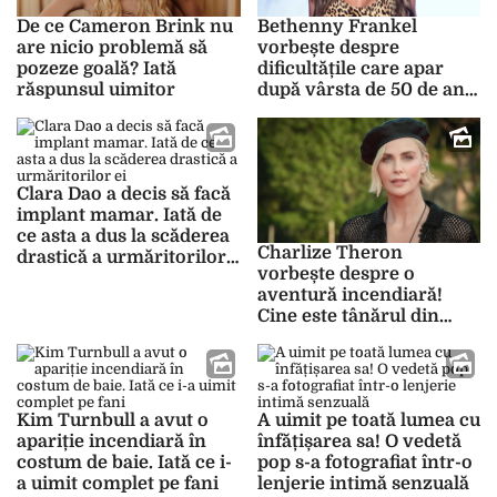
De ce Cameron Brink nu
Bethenny Frankel
are nicio problemă să
vorbește despre
pozeze goală? Iată
dificultățile care apar
răspunsul uimitor
după vârsta de 50 de ani.
Iată ce este cel mai
frustrant
Clara Dao a decis să facă
implant mamar. Iată de
ce asta a dus la scăderea
Charlize Theron
drastică a urmăritorilor
vorbește despre o
ei
aventură incendiară!
Cine este tânărul din
povestea ei
Kim Turnbull a avut o
A uimit pe toată lumea cu
apariție incendiară în
înfățișarea sa! O vedetă
costum de baie. Iată ce i-
pop s-a fotografiat într-o
a uimit complet pe fani
lenjerie intimă senzuală