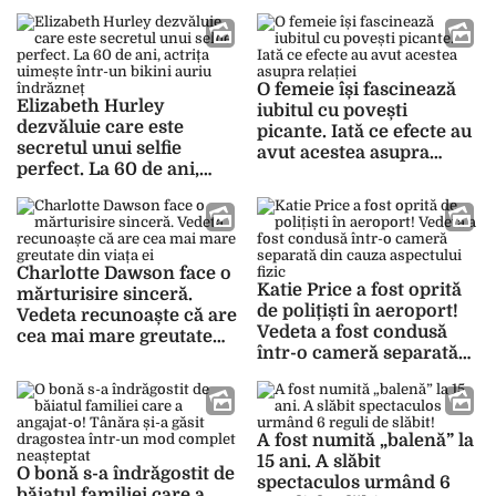
meseriei
O femeie își fascinează
Elizabeth Hurley
iubitul cu povești
dezvăluie care este
picante. Iată ce efecte au
secretul unui selfie
avut acestea asupra
perfect. La 60 de ani,
relației
actrița uimește într-un
bikini auriu îndrăzneț
Charlotte Dawson face o
Katie Price a fost oprită
mărturisire sinceră.
de polițiști în aeroport!
Vedeta recunoaște că are
Vedeta a fost condusă
cea mai mare greutate
într-o cameră separată
din viața ei
din cauza aspectului fizic
A fost numită „balenă” la
15 ani. A slăbit
O bonă s-a îndrăgostit de
spectaculos urmând 6
băiatul familiei care a