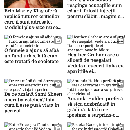
Georgia Kousoulou
respinge acuzațiile cum
că ar fi folosit injecții
Erin Marley Klay oferă
pentru slăbit. Imagini cu
replică tuturor criticilor
transformarea sa
care îi sunt adresate.
spectaculoasă
Modelul plus-size nu se
lasă călcată de hateri
O femeie a ajuns să aibă
Heather Graham are o
un fund uriaș. Iată cum
siluetă de neegalat!
este tratată de societate
Vedeta a cucerit Italia cu
aparițiile ei
spectaculoase în bikini
De ce amână Sami Sheen
Amanda Holden preferă
operația estetică? Iată
să stea dezbrăcată în
cum îi este pusă viața în
grădină. Iată în ce
pericol
ipostaze a surprins-o
electricianul!