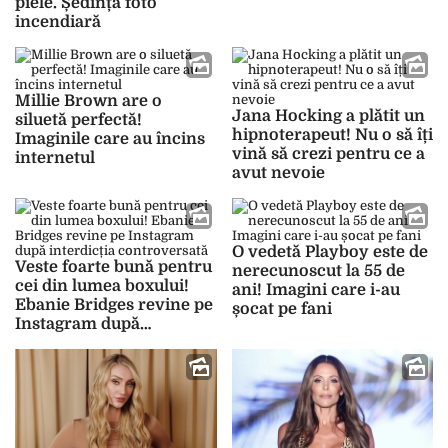
piele. Ședința foto
incendiară
Millie Brown are o
Jana Hocking a plătit un
siluetă perfectă!
hipnoterapeut! Nu o să îți
Imaginile care au încins
vină să crezi pentru ce a
internetul
avut nevoie
O vedetă Playboy este de
Veste foarte bună pentru
nerecunoscut la 55 de
cei din lumea boxului!
ani! Imagini care i-au
Ebanie Bridges revine pe
șocat pe fani
Instagram după
interdicția controversată