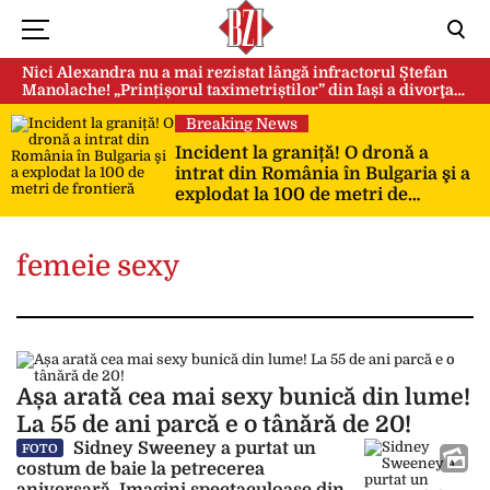
Nici Alexandra nu a mai rezistat lângă infractorul Ștefan
Manolache! „Prințișorul taximetriștilor” din Iași a divorţat
după doi ani de căsnicie
Breaking News
Incident la graniță! O dronă a
intrat din România în Bulgaria şi a
explodat la 100 de metri de
frontieră
femeie sexy
Așa arată cea mai sexy bunică din lume!
La 55 de ani parcă e o tânără de 20!
Sidney Sweeney a purtat un
FOTO
costum de baie la petrecerea