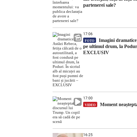
partenerei sale?
17:06
Imagini dramatice. 
FOTO
pe ultimul drum, la Poduri.
EXCLUSIV
17:00
Moment neașteptat
VIDEO
16:25