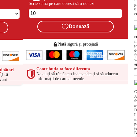
Scrie suma pe care dorești să o donezi
Donează
Plată sigură și protejată
Contribuția ta face diferența
ținători
Ne ajuți să rămânem independenți și să aducem
și să
informații de care ai nevoie
tant