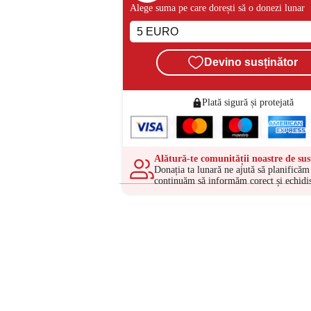
Alege suma pe care dorești să o donezi lunar
Devino susținător
Plată sigură și protejată
Alătură-te comunității noastre de sus
Donația ta lunară ne ajută să planificăm 
continuăm să informăm corect și echidis