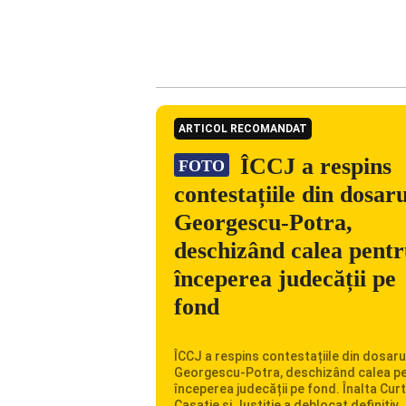
ARTICOL RECOMANDAT
ÎCCJ a respins
FOTO
contestațiile din dosaru
Georgescu-Potra,
deschizând calea pent
începerea judecății pe
fond
ÎCCJ a respins contestațiile din dosaru
Georgescu-Potra, deschizând calea p
începerea judecății pe fond. Înalta Cur
Casație și Justiție a deblocat definitiv