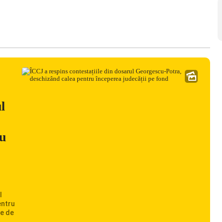
l
ru
l
entru
te de