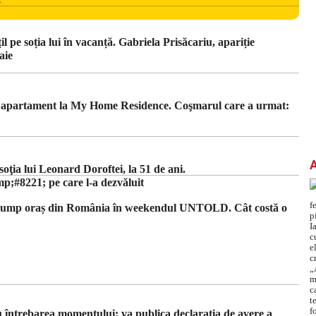
,
unt
ordinii
 pe soția lui în vacanță. Gabriela Prisăcariu, apariție
aie
un apartament la My Home Residence. Coşmarul care a urmat:
ţia lui Leonard Doroftei, la 51 de ani.
#8221; pe care l-a dezvăluit
 scump oraș din România în weekendul UNTOLD. Cât costă o
 cu întrebarea momentului: va publica declarația de avere a