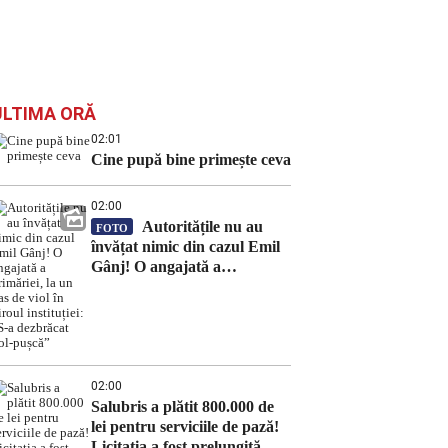
ULTIMA ORĂ
02:01
Cine pupă bine primește ceva
02:00
Autoritățile nu au
FOTO
învățat nimic din cazul Emil
Gânj! O angajată a
primăriei, la un pas de viol în
biroul instituției: „S-a
dezbrăcat gol-pușcă”
02:00
Salubris a plătit 800.000 de
lei pentru serviciile de pază!
Licitația a fost prelungită