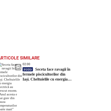
ARTICOLE SIMILARE
02:00
Seceta face ravagii în
FOTO
fermele piscicultorilor din
Iași. Cheltuielile cu energia
electrică au crescut enorm.
„Anul acesta e mai grav din
cauza temperaturilor foarte
mari”