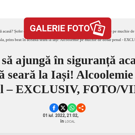
GALERIE FOTO
5
ță acasă? Șofer de Tesla, prins beat în această seară la Iași! Alcoolemie pe much
să ajungă în siguranță aca
tă seară la Iași! Alcoolemi
al – EXCLUSIV, FOTO/V
01 iul. 2022, 21:02,
în
LOCAL