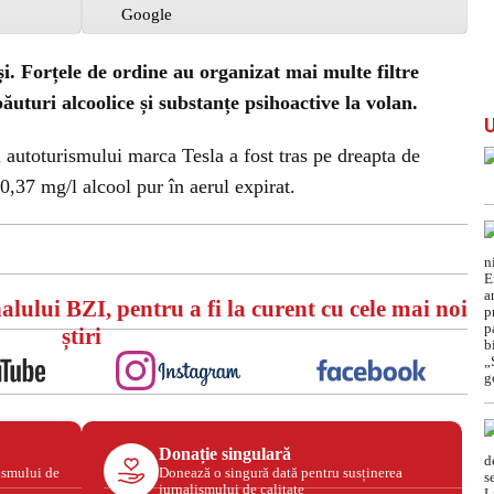
ași. Forțele de ordine au organizat mai multe filtre
turi alcoolice și substanțe psihoactive la volan.
l autoturismului marca Tesla a fost tras pe dreapta de
0,37 mg/l alcool pur în aerul expirat.
ould not play video.
a problem trying to load the video.
Error code: html5_video:4
alului BZI, pentru a fi la curent cu cele mai noi
știri
Donație singulară
ismului de
Donează o singură dată pentru susținerea
jurnalismului de calitate