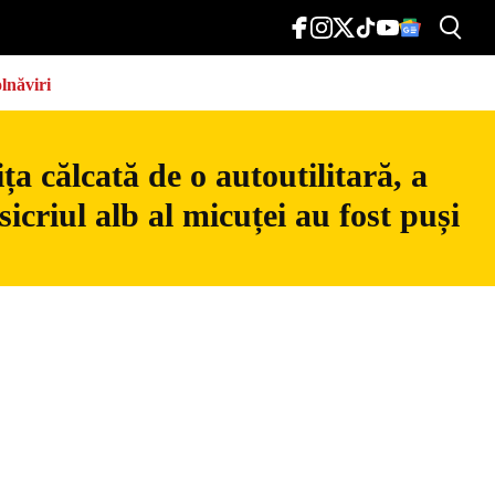
lnăviri
a călcată de o autoutilitară, a
icriul alb al micuței au fost puși