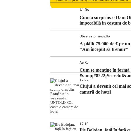
procesul penal în care Călin Georgescu
Horațiu Potra și alte 20 de persoane s
A1.ro
acuzați de acțiuni îndreptate împotriva 
Cum a surprins-o Dani Oțil
constituționale. În ședința din camera
impecabilă în costum de b
preliminară, judecătorii de la instanța
supremă au […]
Observatornews.ro
A plătit 75.000 de € pe 
"Am început să tremur"
As.ro
Cum se menţine în formă so
&amp;#8222;Secretul&amp;
17:22
Clujul a devenit cel mai
cameră de hotel
17:19
Ilie Bolojan, față în față