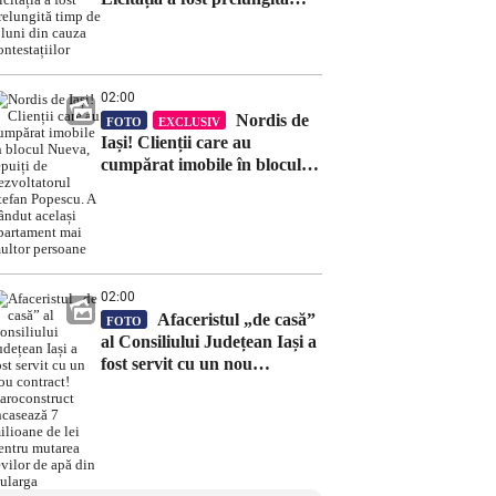
timp de 8 luni din cauza
contestațiilor
02:00
Nordis de
FOTO
EXCLUSIV
Iași! Clienții care au
cumpărat imobile în blocul
Nueva, țepuiți de
dezvoltatorul Ștefan Popescu.
A vândut același apartament
mai multor persoane
02:00
Afaceristul „de casă”
FOTO
al Consiliului Județean Iași a
fost servit cu un nou
contract! Daroconstruct
încasează 7 milioane de lei
pentru mutarea țevilor de
apă din Bularga