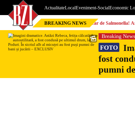
Actualitate
Local
Eveniment-Social
Economic Lo
BREAKING NEWS
Focar de Salmonella! Ar
Breaking New
Ima
FOTO
fost cond
pumni de