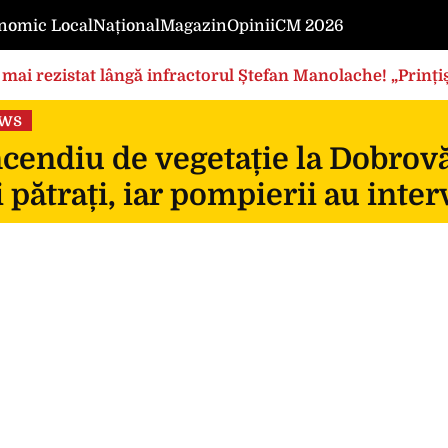
nomic Local
Național
Magazin
Opinii
CM 2026
mai rezistat lângă infractorul Ștefan Manolache! „Prințișo
ews
cendiu de vegetație la Dobrovă
 pătrați, iar pompierii au inte