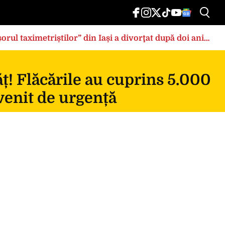
rul taximetriștilor” din Iași a divorţat după doi ani
ț! Flăcările au cuprins 5.000
rvenit de urgență