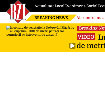
Actualitate
Local
Eveniment-Social
Eco
BREAKING NEWS
Nici Alexandra nu a 
de căsnicie
Breaking N
In
VIDEO
de metri