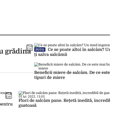
Ce se poate altoi în salcâm? Un m
ru grădina
FOTO
ți salva salcâmii
Beneficii miere de salcâm. De ce este ma
tipuri de miere
05 Iul. 2022, 13:03
Flori de salcâm pane. Rețetă inedită, incredibil 
 pentru
gustoasă