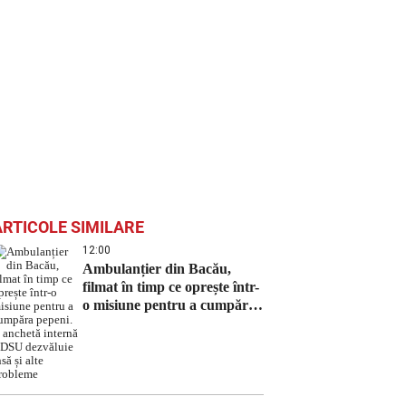
ARTICOLE SIMILARE
12:00
Ambulanțier din Bacău,
filmat în timp ce oprește într-
o misiune pentru a cumpăra
pepeni. O anchetă internă a
DSU dezvăluie însă și alte
probleme