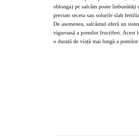
oblonga) pe salcâm poate îmbunătăți r
precum seceta sau solurile slab fertili
De asemenea, salcâmul oferă un sistem
viguroasă a pomilor fructiferi. Acest 
o durată de viață mai lungă a pomilor a