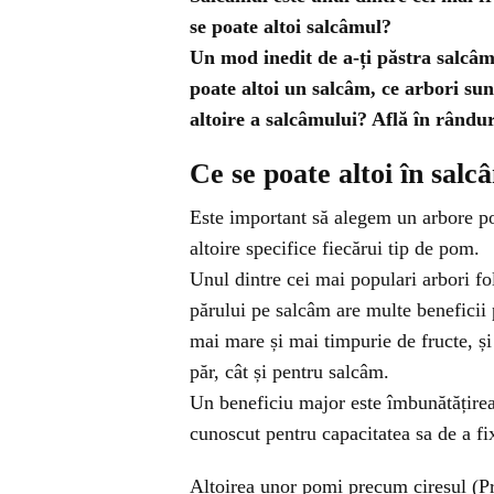
se poate altoi salcâmul?
Un mod inedit de a-ți păstra salcâmi
poate altoi un salcâm, ce arbori su
altoire a salcâmului? Află în rându
Ce se poate altoi în salc
Este important să alegem un arbore pot
altoire specifice fiecărui tip de pom.
Unul dintre cei mai populari arbori fo
părului pe salcâm are multe beneficii
mai mare și mai timpurie de fructe, și 
păr, cât și pentru salcâm.
Un beneficiu major este îmbunătățirea 
cunoscut pentru capacitatea sa de a fixa
Altoirea unor pomi precum cireșul (P