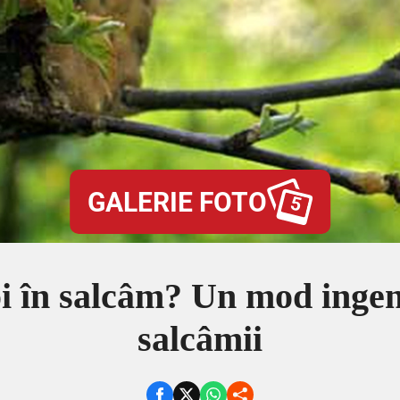
GALERIE FOTO
5
oi în salcâm? Un mod ingeni
salcâmii