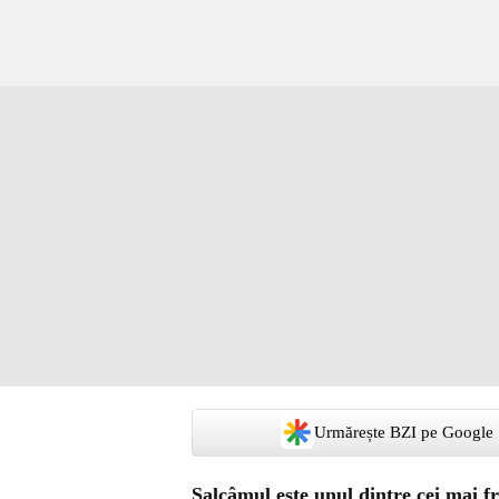
Urmărește BZI pe Google
Salcâmul este unul dintre cei mai f