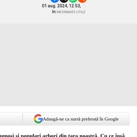
01 aug. 2024, 12:53,
în
INFORMAȚII UTILE
Adaugă-ne ca sursă preferată în Google
rumoși și populari arbori din țara noastră. Cu ce însă