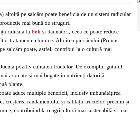
a) altoită pe salcâm poate beneficia de un sistem radicular
 producție mai bună de struguri.
nță ridicată la
boli
și dăunători, ceea ce poate reduce
 altor tratamente chimice. Altoirea piersicului (Prunus
pe salcâm poate, astfel, contribui la o cultură mai
luența pozitiv calitatea fructelor. De exemplu, gutuiul
mai aromate și mai bogate în nutrienți datorită
ouă plante.
poate aduce multiple beneficii, inclusiv îmbunătățirea
e, creșterea randamentului și calității fructelor, precum și
imice, contribuind la o agricultură mai sustenabilă și mai