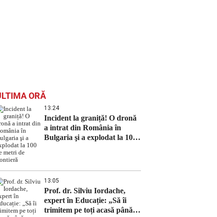
ULTIMA ORĂ
13:24
Incident la graniță! O dronă
a intrat din România în
Bulgaria şi a explodat la 100
de metri de frontieră
13:05
Prof. dr. Silviu Iordache,
expert în Educație: „Să îi
trimitem pe toți acasă până