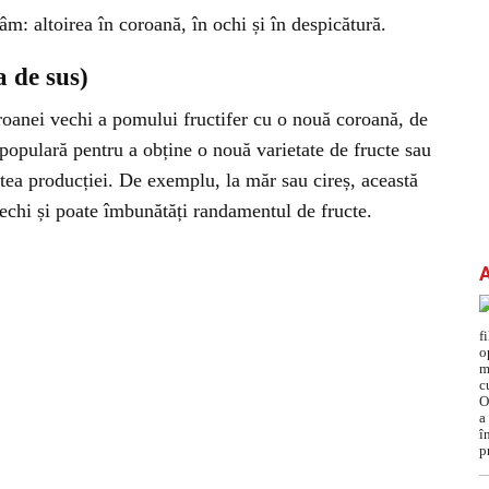
câm: altoirea în coroană, în ochi și în despicătură.
a de sus)
roanei vechi a pomului fructifer cu o nouă coroană, de
 populară pentru a obține o nouă varietate de fructe sau
tatea producției. De exemplu, la măr sau cireș, această
chi și poate îmbunătăți randamentul de fructe.