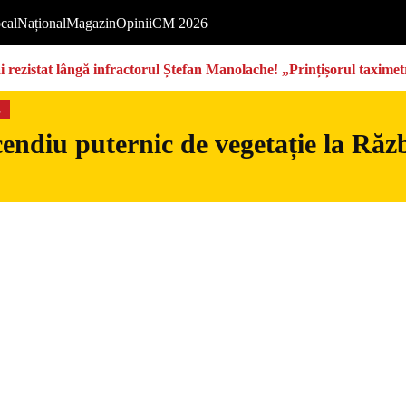
cal
Național
Magazin
Opinii
CM 2026
rezistat lângă infractorul Ștefan Manolache! „Prințișorul taximetri
s
endiu puternic de vegetație la Războ