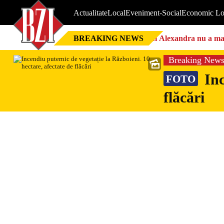
Actualitate
Local
Eveniment-Social
Economic Lo
BREAKING NEWS
Nici Alexandra nu a mai 
Breaking New
Inc
FOTO
flăcări