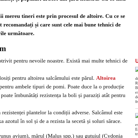
i mereu tineri este prin procesul de altoire. Cu ce se
nt recomandați și care sunt cele mai bune tehnici de
rile următoare.
âm
rivit pentru nevoile noastre. Există mai multe tehnici de
losiți pentru altoirea salcâmului este părul.
Altoirea
 pentru ambele tipuri de pomi. Poate duce la o producție
poate îmbunătăți rezistența la boli și paraziți atât pentru
rezistenței plantelor la condiții adverse. Salcâmul este
 azotul în sol și de a rezista la secetă și soluri sărace.
runus avium), mărul (Malus spp.) sau gutuiul (Cydonia