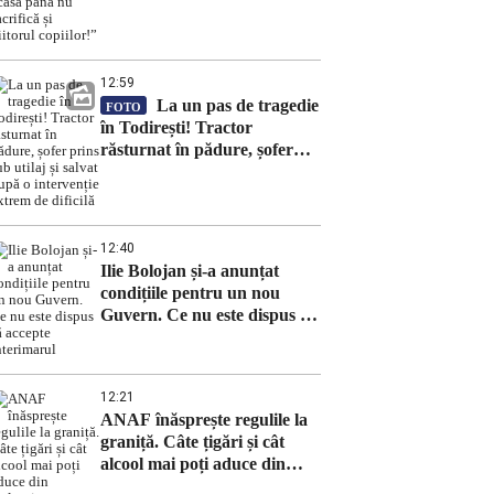
nu sacrifică și viitorul
copiilor!”
12:59
La un pas de tragedie
FOTO
în Todirești! Tractor
răsturnat în pădure, șofer
prins sub utilaj și salvat după
o intervenție extrem de
dificilă
12:40
Ilie Bolojan și-a anunțat
condițiile pentru un nou
Guvern. Ce nu este dispus să
accepte interimarul
12:21
ANAF înăsprește regulile la
graniță. Câte țigări și cât
alcool mai poți aduce din
Bulgaria