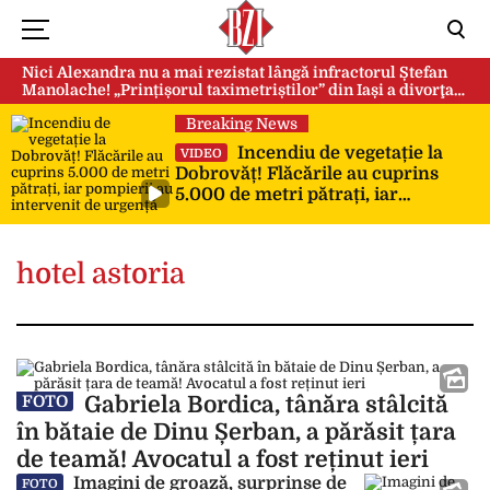
Nici Alexandra nu a mai rezistat lângă infractorul Ștefan
Manolache! „Prințișorul taximetriștilor” din Iași a divorţat
după doi ani de căsnicie
Breaking News
Incendiu de vegetație la
VIDEO
Dobrovăț! Flăcările au cuprins
5.000 de metri pătrați, iar
pompierii au intervenit de urgență
hotel astoria
Gabriela Bordica, tânăra stâlcită
FOTO
în bătaie de Dinu Șerban, a părăsit țara
de teamă! Avocatul a fost reținut ieri
Imagini de groază, surprinse de
FOTO