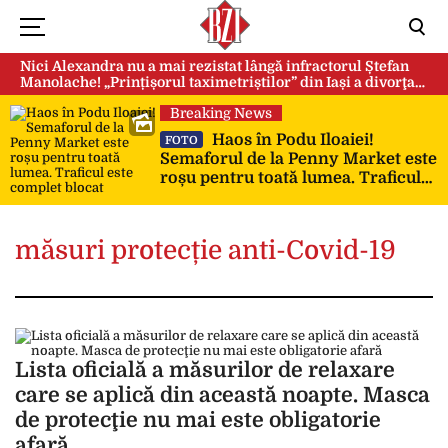
Nici Alexandra nu a mai rezistat lângă infractorul Ștefan
Manolache! „Prințișorul taximetriștilor” din Iași a divorţat
după doi ani de căsnicie
Breaking News
Haos în Podu Iloaiei!
FOTO
Semaforul de la Penny Market este
roșu pentru toată lumea. Traficul
este complet blocat
măsuri protecție anti-Covid-19
Lista oficială a măsurilor de relaxare
care se aplică din această noapte. Masca
de protecţie nu mai este obligatorie
afară