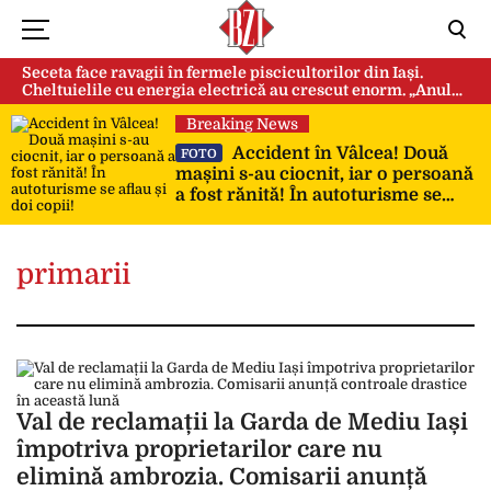
Seceta face ravagii în fermele piscicultorilor din Iași.
Cheltuielile cu energia electrică au crescut enorm. „Anul
acesta e mai grav din cauza temperaturilor foarte mari”
Breaking News
Accident în Vâlcea! Două
FOTO
mașini s-au ciocnit, iar o persoană
a fost rănită! În autoturisme se
aflau și doi copii!
primarii
Val de reclamații la Garda de Mediu Iași
împotriva proprietarilor care nu
elimină ambrozia. Comisarii anunță