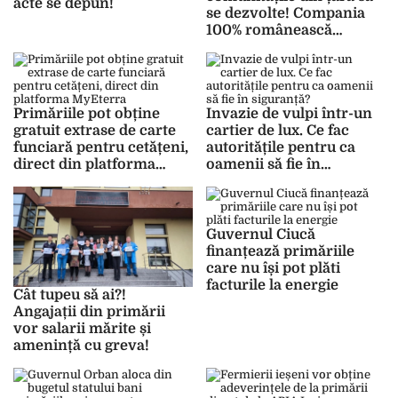
acte se depun!
se dezvolte! Compania
100% românească
finalizează încă 3
proiecte importante
Primăriile pot obține
Invazie de vulpi într-un
gratuit extrase de carte
cartier de lux. Ce fac
funciară pentru cetățeni,
autoritățile pentru ca
direct din platforma
oamenii să fie în
MyEterra
siguranță?
Guvernul Ciucă
finanțează primăriile
care nu își pot plăti
facturile la energie
Cât tupeu să ai?!
Angajații din primării
vor salarii mărite și
amenință cu greva!