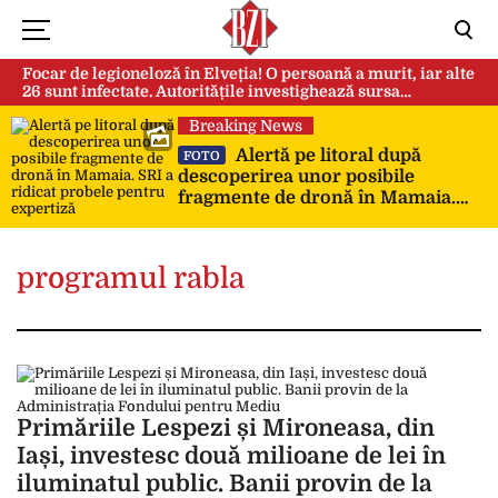
Focar de legioneloză în Elveția! O persoană a murit, iar alte
26 sunt infectate. Autoritățile investighează sursa
contaminării
Breaking News
Alertă pe litoral după
FOTO
descoperirea unor posibile
fragmente de dronă în Mamaia.
SRI a ridicat probele pentru
expertiză
programul rabla
Primăriile Lespezi și Mironeasa, din
Iași, investesc două milioane de lei în
iluminatul public. Banii provin de la