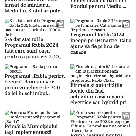
modernizat cu bani din
lansat de ministrul
Fondul pentru Mediu.
Mediului. Statul ar putea
Cea mai mare sumă este
deconta până la 80% din
alocată orașului Tg.
valoarea utilajului pentru
Frumos
tinerii fermieri
Programul Rabla 2024
S-a dat startul la
începe pe 19 martie. Cât a
Programul Rabla 2024.
ajuns să fie prima de
Iată care sunt pașii
casare
pentru a primi cei 7.000
de lei
Programul „Rabla pentru
becuri”. Românii vor
Firmele și autoritățile
primi vouchere de 200
locale din Iași
de lei în schimbul
achiziționează mașini
becurilor vechi
electrice sau hybrid prin
programul Rabla Clasic
Primăria Municipiului
Iași implementează
Prima sesiune pentru