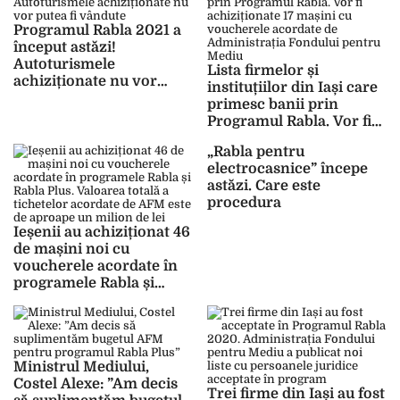
Programul Rabla 2021 a
început astăzi!
Autoturismele
Lista firmelor și
achiziționate nu vor
instituțiilor din Iași care
putea fi vândute
primesc banii prin
Programul Rabla. Vor fi
achiziționate 17 mașini
„Rabla pentru
cu voucherele acordate
electrocasnice” începe
de Administrația
astăzi. Care este
Fondului pentru Mediu
procedura
Ieșenii au achiziționat 46
de mașini noi cu
voucherele acordate în
programele Rabla și
Rabla Plus. Valoarea
totală a tichetelor
acordate de AFM este de
aproape un milion de lei
Ministrul Mediului,
Costel Alexe: ”Am decis
Trei firme din Iași au fost