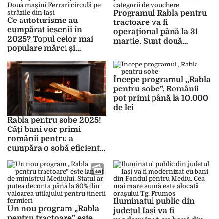
Programul Rabla pentru
Ce autoturisme au
tractoare va fi
cumpărat ieșenii în
operaţional până la 31
2025? Topul celor mai
martie. Sunt două
populare mărci și
categorii de vouchere
modele. Două mașini
Ferrari circulă pe
străzile din Iași
Începe programul ,,Rabla
pentru sobe”. Românii
pot primi până la 10.000
de lei
Rabla pentru sobe 2025!
Câți bani vor primi
românii pentru a
cumpăra o sobă eficientă
energetic
Iluminatul public din
Un nou program „Rabla
județul Iași va fi
pentru tractoare” este