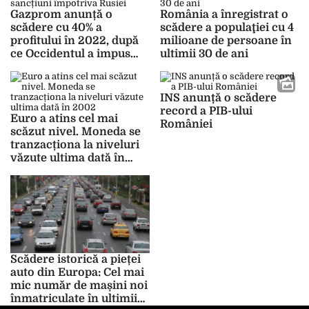
Gazprom anunță o
România a înregistrat o
scădere cu 40% a
scădere a populaţiei cu 4
profitului în 2022, după
milioane de persoane în
ce Occidentul a impus
ultimii 30 de ani
sancțiuni împotriva
Rusiei
INS anunță o scădere
record a PIB-ului
Euro a atins cel mai
României
scăzut nivel. Moneda se
tranzacționa la niveluri
văzute ultima dată în
2002
Scădere istorică a pieței
auto din Europa: Cel mai
mic număr de mașini noi
înmatriculate în ultimii