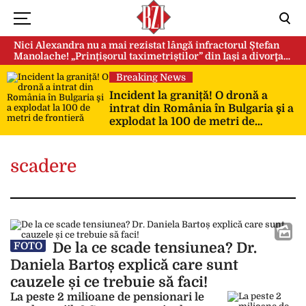
Nici Alexandra nu a mai rezistat lângă infractorul Ștefan
Manolache! „Prințișorul taximetriștilor” din Iași a divorţat
după doi ani de căsnicie
Breaking News
Incident la graniță! O dronă a
intrat din România în Bulgaria şi a
explodat la 100 de metri de
frontieră
scadere
De la ce scade tensiunea? Dr.
FOTO
Daniela Bartoș explică care sunt
cauzele și ce trebuie să faci!
La peste 2 milioane de pensionari le