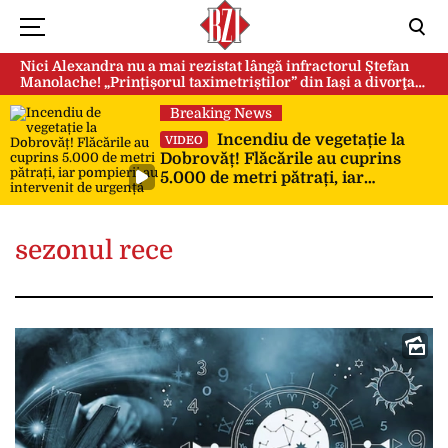
Nici Alexandra nu a mai rezistat lângă infractorul Ștefan
Manolache! „Prințișorul taximetriștilor” din Iași a divorţat
după doi ani de căsnicie
Breaking News
Incendiu de vegetație la
VIDEO
Dobrovăț! Flăcările au cuprins
5.000 de metri pătrați, iar
pompierii au intervenit de urgență
sezonul rece