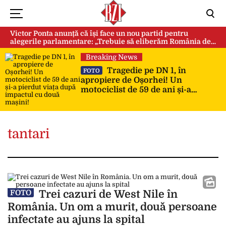
Victor Ponta anunță că își face un nou partid pentru
alegerile parlamentare: „Trebuie să eliberăm România de
această sectă globalistă”
Breaking News
Tragedie pe DN 1, în
FOTO
apropiere de Oșorhei! Un
motociclist de 59 de ani și-a
pierdut viața după impactul cu
două mașini!
tantari
Trei cazuri de West Nile în
FOTO
România. Un om a murit, două persoane
infectate au ajuns la spital