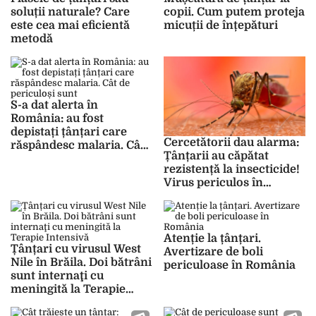
soluții naturale? Care
copii. Cum putem proteja
este cea mai eficientă
micuții de înțepături
metodă
S-a dat alerta în
România: au fost
depistați țânțari care
Cercetătorii dau alarma:
răspândesc malaria. Cât
Țânțarii au căpătat
de periculoși sunt
rezistență la insecticide!
Virus periculos în
România
Atenție la țânțari.
Țânțari cu virusul West
Avertizare de boli
Nile în Brăila. Doi bătrâni
periculoase în România
sunt internaţi cu
meningită la Terapie
Intensivă