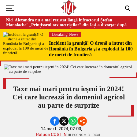
Nici Alexandra nu a mai rezistat lângă infractorul Ștefan
Manolache! „Prințișorul taximetriștilor” din Iași a divorţat după
doi ani de căsnicie
Breaking News
Incident la graniță! O dronă a intrat din
România în Bulgaria şi a explodat la 100
de metri de frontieră
Taxe mai mari pentru ieșeni în 2024!
Cei care lucrează în domeniul agricol
au parte de surprize
14 mart. 2024, 02:00,
Raluca COSTIN
în
ECONOMIC LOCAL