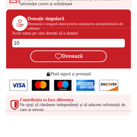
informăm corect și echidistant
Donație singulară
Donează o singură dată pentru susținerea jurnalismului de
calitate
Scrie suma pe care dorești să o donezi
Donează
Plată sigură și protejată
Contribuția ta face diferența
Ne ajuți să rămânem independenți și să aducem informații de
care ai nevoie