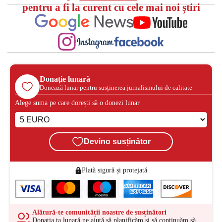
pentru a fi la curent cu cele mai noi știri
Donație lunară
Donează lunar pentru susținerea jurnalismului de calitate
Alege suma pe care dorești să o donezi lunar
Devino susținător
Plată sigură și protejată
Alătură-te comunității noastre de susținători
Donația ta lunară ne ajută să planificăm și să continuăm să