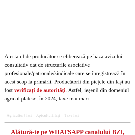
Atestatul de producător se eliberează pe baza avizului
consultativ dat de structurile asociative
profesionale/patronale/sindicale care se înregistrează în
acest scop la primării. Producătorii din piețele din Iași au
fost
verificați de autorități
. Astfel, ieșenii din domeniul
agricol plătesc, în 2024, taxe mai mari.
Agricultură Iași
Apicultură Iași
Taxe Iași
Alătură-te pe
WHATSAPP
canalului BZI,