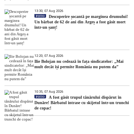
13:30, 07 Aug 2026
FOTO
Descoperire șocantă pe marginea drumului!
Un bărbat de 62 de ani din Argeș a fost găsit mort
într-un șanț!
12:20, 07 Aug 2026
Ilie Bolojan nu cedează în fața sindicatelor: „Mai
mult decât își permite România nu putem da”
10:35, 07 Aug 2026
FOTO
A fost găsit trupul tânărului dispărut în
Dunăre! Bărbatul intrase cu skijetul într-un trunchi
de copac!