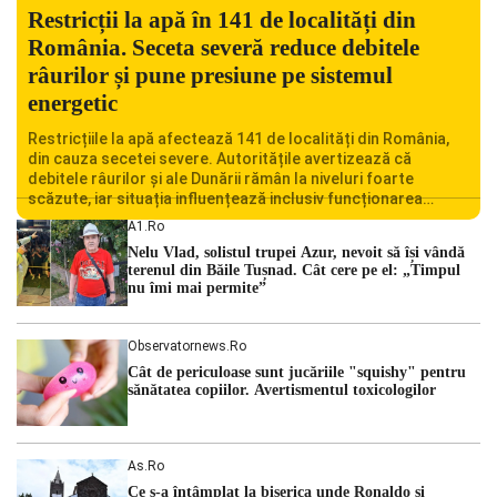
Restricții la apă în 141 de localități din
România. Seceta severă reduce debitele
râurilor și pune presiune pe sistemul
energetic
Restricțiile la apă afectează 141 de localități din România,
din cauza secetei severe. Autoritățile avertizează că
debitele râurilor și ale Dunării rămân la niveluri foarte
scăzute, iar situația influențează inclusiv funcționarea
Centralei Nucleare de la Cernavodă. România se confruntă
A1.ro
cu una dintre cele mai dificile perioade din punct de vedere
Nelu Vlad, solistul trupei Azur, nevoit să își vândă
hidrologic din ultimii ani. Lipsa […]
terenul din Băile Tușnad. Cât cere pe el: „Timpul
nu îmi mai permite”
Observatornews.ro
Cât de periculoase sunt jucăriile "squishy" pentru
sănătatea copiilor. Avertismentul toxicologilor
As.ro
Ce s-a întâmplat la biserica unde Ronaldo şi