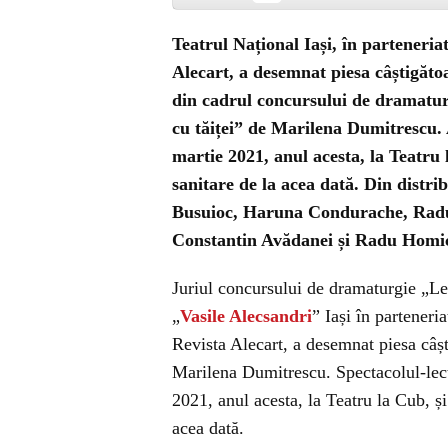
Teatrul Național Iași, în parteneri
Alecart, a desemnat piesa câștigătoa
din cadrul concursului de dramatur
cu tăiței” de Marilena Dumitrescu.
martie 2021, anul acesta, la Teatru l
sanitare de la acea dată. Din distri
Busuioc, Haruna Condurache, Radu
Constantin Avădanei și Radu Homi
Juriul concursului de dramaturgie „Le
„
Vasile Alecsandri
” Iași în partener
Revista Alecart, a desemnat piesa câșt
Marilena Dumitrescu. Spectacolul-lect
2021, anul acesta, la Teatru la Cub, și 
acea dată.