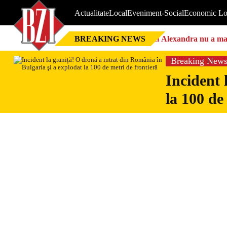
Actualitate
Local
Eveniment-Social
Economic Lo
BREAKING NEWS
Nici Alexandra nu a mai 
Breaking New
Incident 
la 100 de