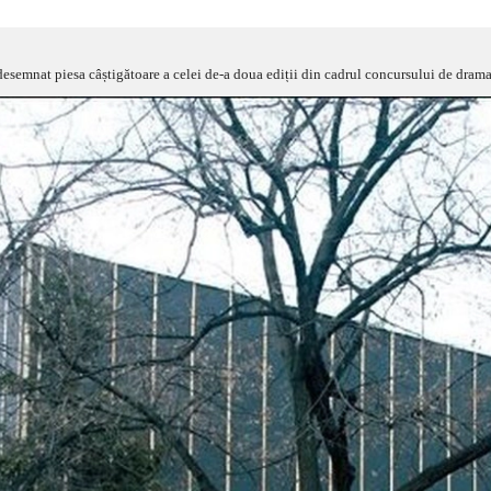
 desemnat piesa câștigătoare a celei de-a doua ediții din cadrul concursului de dram