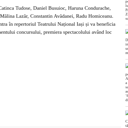
i: Catinca Tudose, Daniel Busuioc, Haruna Condurache,
 Mălina Lazăr, Constantin Avădanei, Radu Homiceanu.
ntra în repertoriul Teatrului Național Iași și va beneficia
entului concursului, premiera spectacolului având loc