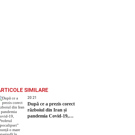
ARTICOLE SIMILARE
20:21
După ce a prezis corect
războiul din Iran și
pandemia Covid-19,
„Profetul Apocalipsei”
anunță o mare catastrofă în
august 2026