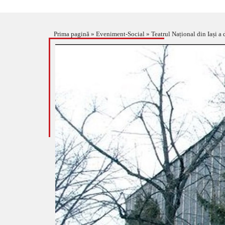
Prima pagină
»
Eveniment-Social
»
Teatrul Național din Iași a