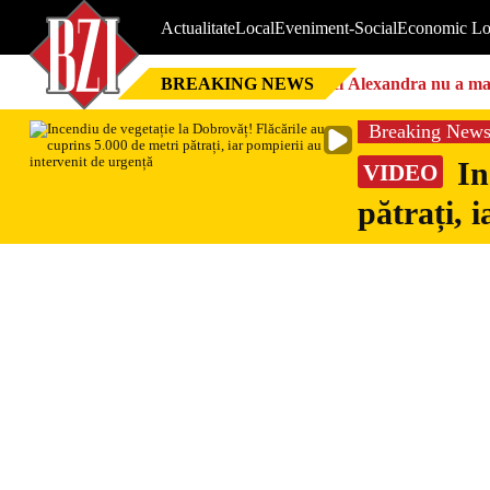
Actualitate
Local
Eveniment-Social
Economic Lo
BREAKING NEWS
Nici Alexandra nu a mai 
Breaking New
In
VIDEO
pătrați, 