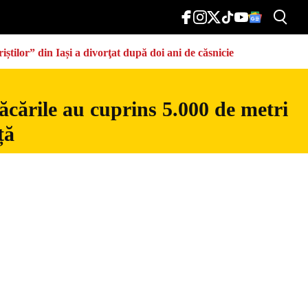
știlor” din Iași a divorţat după doi ani de căsnicie
ăcările au cuprins 5.000 de metri
ță