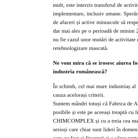
mult, este interzis transferul de activi
implementare, inclusiv umane. Sperăm 
de afaceri și active minuscule să respe
dar mai ales pe o perioadă de minim 2 a
nu fie cazul unor mutări de activitate 
retehnologizare mascată.
Ne vom mira că se irosesc aiurea fo
industria românească?
În schimb, cel mai mare industriaș 
cauza acelorași criterii.
Suntem mândri totuși că Fabrica de
posibile și este pe aceeași treaptă cu l
CHIMCOMPLEX și cu a treia cea mai ma
serioși care chiar sunt lideri în domeni