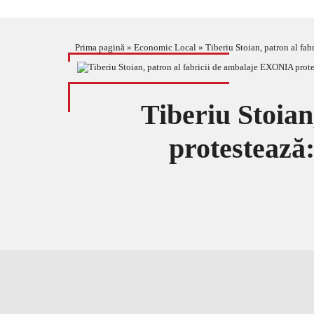
Prima pagină
»
Economic Local
»
Tiberiu Stoian, patron al fa
Tiberiu Stoia
protestează: