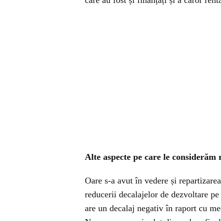
care au fost și finanțați și a căror rent
Alte aspecte pe care le considerăm 
Oare s-a avut în vedere și repartizare
reducerii decalajelor de dezvoltare pe
are un decalaj negativ în raport cu me