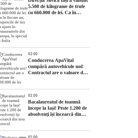
Direcția Silvică Iași a vândut
5.500 de kilograme de trufe
cu 660.000 de lei. Ca în
fiecare an, ciupercile de lux
au ajuns în restaurantele din
Europa, în special în Italia
02:00
Conducerea ApaVital
cumpără autovehicule noi!
Contractul are o valoare de
639.000 de lei
02:00
Bacalaureatul de toamnă
începe la Iași! Peste 1.200 de
absolvenți își încearcă din
nou norocul
02:00