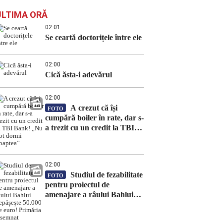
ULTIMA ORĂ
02:01
Se ceartă doctorițele între ele
02:00
Cică ăsta-i adevărul
02:00
A crezut că își
FOTO
cumpără boiler în rate, dar s-
a trezit cu un credit la TBI
Bank! „Nu pot dormi
noaptea”
02:00
Studiul de fezabilitate
FOTO
pentru proiectul de
amenajare a râului Bahlui
depășește 50.000 de euro!
Primăria a semnat contractul