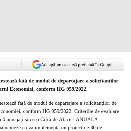
Adaugă-ne ca sursă preferată în Google
ează față de modul de departajare a solicitanților
sterul Economiei, conform HG 959/2022.
tează față de modul de departajare a solicitanților de
 Economiei, conform HG 959/2022. Criteriile de evaluare
u 0 angajați și cu o Cifră de Afaceri ANUALĂ
alucineze că va implementa un proiect de 80 de