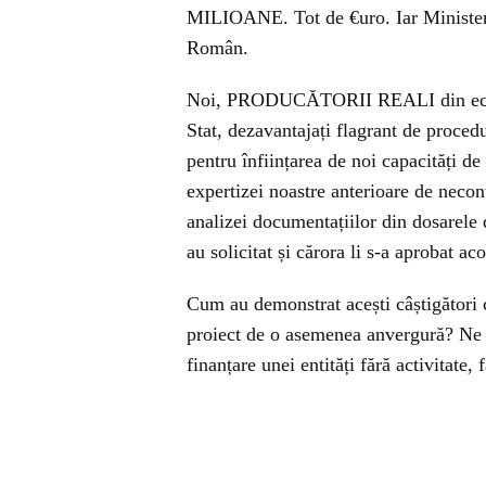
MILIOANE. Tot de €uro. Iar Ministeru
Român.
Noi, PRODUCĂTORII REALI din econo
Stat, dezavantajați flagrant de proced
pentru înființarea de noi capacități d
expertizei noastre anterioare de necont
analizei documentațiilor din dosa
au solicitat și cărora li s-a aprobat aco
Cum au demonstrat acești câștigători 
proiect de o asemenea anvergură? Ne 
finanțare unei entități fără activitate,