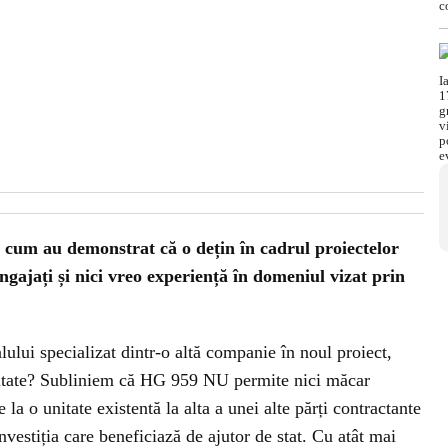
a cum au demonstrat că o dețin în cadrul proiectelor
ngajați și nici vreo experiență în domeniul vizat prin
lui specializat dintr-o altă companie în noul proiect,
bilitate? Subliniem că HG 959 NU permite nici măcar
e la o unitate existentă la alta a unei alte părți contractante
vestiția care beneficiază de ajutor de stat. Cu atât mai