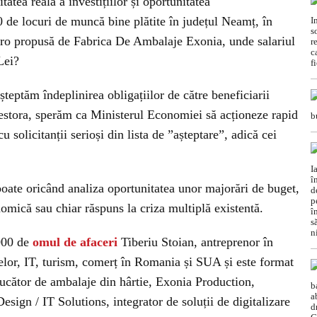
atea reală a investițiilor și oportunitatea
0 de locuri de muncă bine plătite în județul Neamț, în
uro propusă de Fabrica De Ambalaje Exonia, unde salariul
Lei?
teptăm îndeplinirea obligațiilor de către beneficiarii
 acestora, sperăm ca Ministerul Economiei să acționeze rapid
 solicitanții serioși din lista de ”așteptare”, adică cei
ate oricând analiza oportunitatea unor majorări de buget,
nomică sau chiar răspuns la criza multiplă existentă.
2000 de
omul de afaceri
Tiberiu Stoian, antreprenor în
ajelor, IT, turism, comerț în Romania și SUA și este format
ducător de ambalaje din hârtie, Exonia Production,
esign / IT Solutions, integrator de soluții de digitalizare