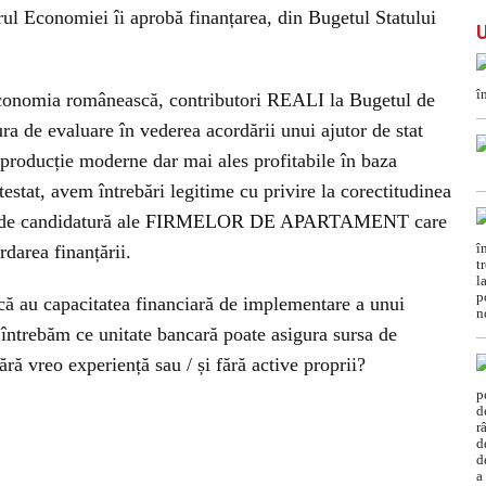
l Economiei îi aprobă finanțarea, din Bugetul Statului
mia românească, contributori REALI la Bugetul de
ura de evaluare în vederea acordării unui ajutor de stat
e producție moderne dar mai ales profitabile în baza
estat, avem întrebări legitime cu privire la corectitudinea
rele de candidatură ale FIRMELOR DE APARTAMENT care
rdarea finanțării.
că au capacitatea financiară de implementare a unui
întrebăm ce unitate bancară poate asigura sursa de
 fără vreo experiență sau / și fără active proprii?