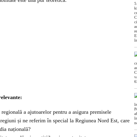
abilitate este una pur teoretică.
relevante:
a regională a ajutoarelor pentru a asigura premisele
 regiuni și ne referim în special la Regiunea Nord Est, care
dia națională?