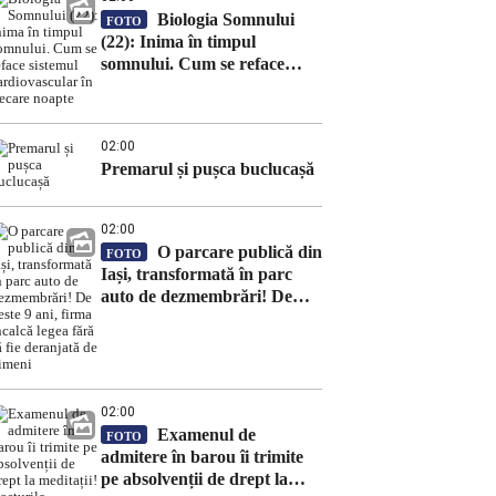
Biologia Somnului
FOTO
(22): Inima în timpul
somnului. Cum se reface
sistemul cardiovascular în
fiecare noapte
02:00
Premarul și pușca buclucașă
02:00
O parcare publică din
FOTO
Iași, transformată în parc
auto de dezmembrări! De
peste 9 ani, firma încalcă
legea fără să fie deranjată de
nimeni
02:00
Examenul de
FOTO
admitere în barou îi trimite
pe absolvenții de drept la