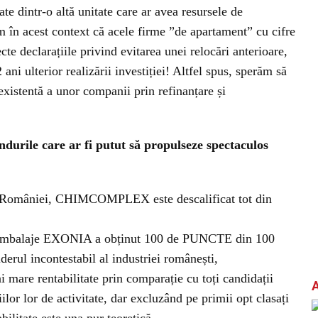
tate dintr-o altă unitate care ar avea resursele de
în acest context că acele firme ”de apartament” cu cifre
cte declarațiile privind evitarea unei relocări anterioare,
ni ulterior realizării investiției! Altfel spus, sperăm să
existentă a unor companii prin refinanțare și
ndurile care ar fi putut să propulseze spectaculos
al României, CHIMCOMPLEX este descalificat tot din
 Ambalaje EXONIA a obținut 100 de PUNCTE din 100
iderul incontestabil al industriei românești,
re rentabilitate prin comparație cu toți candidații
ilor lor de activitate, dar excluzând pe primii opt clasați