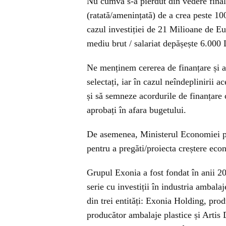
Nu cumva s-a pierdut din vedere finalit
(ratată/amenințată) de a crea peste 10
cazul investiției de 21 Milioane de E
mediu brut / salariat depășește 6.000 
Ne menținem cererea de finanțare și aș
selectați, iar în cazul neîndeplinirii
și să semneze acordurile de finanțare cu
aprobați în afara bugetului.
De asemenea, Ministerul Economiei po
pentru a pregăti/proiecta creștere eco
Grupul Exonia a fost fondat în anii 
serie cu investiții în industria ambal
din trei entități: Exonia Holding, pro
producător ambalaje plastice și Artis D