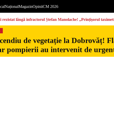
cal
Național
Magazin
Opinii
CM 2026
rezistat lângă infractorul Ștefan Manolache! „Prințișorul taximetri
s
cendiu de vegetație la Dobrovăț! Fl
iar pompierii au intervenit de urgen