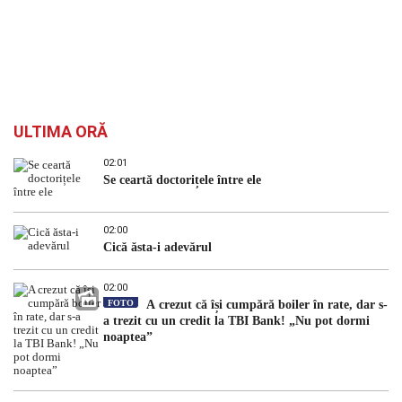
ULTIMA ORĂ
02:01
Se ceartă doctorițele între ele
02:00
Cică ăsta-i adevărul
02:00
FOTO
A crezut că își cumpără boiler în rate, dar s-
a trezit cu un credit la TBI Bank! „Nu pot dormi
noaptea”