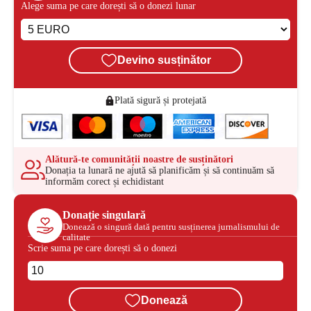
Alege suma pe care dorești să o donezi lunar
Devino susținător
Plată sigură și protejată
Alătură-te comunității noastre de susținători
Donația ta lunară ne ajută să planificăm și să continuăm să
informăm corect și echidistant
Donație singulară
Donează o singură dată pentru susținerea jurnalismului de
calitate
Scrie suma pe care dorești să o donezi
Donează