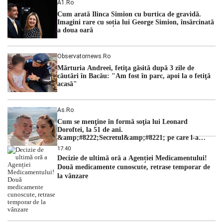
A1.ro
cu una dintre cele mai dificile perioade din punct de vedere
Cum arată Ilinca Simion cu burtica de gravidă.
hidrologic din ultimii ani. Lipsa […]
Imagini rare cu soția lui George Simion, însărcinată
a doua oară
Observatornews.ro
Mărturia Andreei, fetiţa găsită după 3 zile de
căutări în Bacău: "Am fost în parc, apoi la o fetiţă
acasă"
As.ro
Cum se menţine în formă soţia lui Leonard
Doroftei, la 51 de ani.
&amp;#8222;Secretul&amp;#8221; pe care l-a
dezvăluit
17:40
Decizie de ultimă oră a Agenției Medicamentului!
Două medicamente cunoscute, retrase temporar de
la vânzare