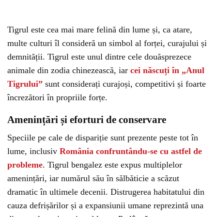
Tigrul este cea mai mare felină din lume și, ca atare,
multe culturi îl consideră un simbol al forței, curajului și
demnității. Tigrul este unul dintre cele douăsprezece
animale din zodia chinezească, iar
cei născuți în „Anul
Tigrului”
sunt considerați curajoși, competitivi și foarte
încrezători în propriile forțe.
Amenințări și eforturi de conservare
Speciile pe cale de dispariție sunt prezente peste tot în
lume, inclusiv
România confruntându-se cu astfel de
probleme
. Tigrul bengalez este expus multiplelor
amenințări, iar numărul său în sălbăticie a scăzut
dramatic în ultimele decenii. Distrugerea habitatului din
cauza defrișărilor și a expansiunii umane reprezintă una