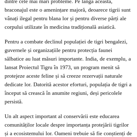
dintre cele mai mari probleme. Pe lângă aceasta,
braconajul este o amenințare majoră, deoarece tigrii sunt
vânați ilegal pentru blana lor și pentru diverse părți ale
corpului utilizate în medicina tradițională asiatică.
Pentru a combate declinul populației de tigri bengalezi,
guvernele și organizațiile pentru protecția faunei
sălbatice au luat măsuri importante. India, de exemplu, a
lansat Proiectul Tigru în 1973, un program menit să
protejeze aceste feline și să creeze rezervații naturale
dedicate lor. Datorită acestor eforturi, populația de tigri a
început să crească în anumite regiuni, deși pericolele
persistă.
Un alt aspect important al conservării este educarea
comunităților locale despre importanța protejării tigrilor
și a ecosistemului lor. Oameni trebuie să fie conștienți de