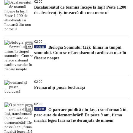
02:00
Bacalaureatul de toamnă începe la Iași! Peste 1.200
de absolvenți își încearcă din nou norocul
02:00
FOTO
Biologia Somnului (22): Inima în timpul
somnului. Cum se reface sistemul cardiovascular în
fiecare noapte
02:00
Premarul și pușca buclucașă
02:00
FOTO
O parcare publică din Iași, transformată în
parc auto de dezmembrări! De peste 9 ani, firma
încalcă legea fără să fie deranjată de nimeni