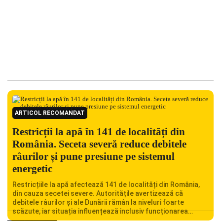
ARTICOL RECOMANDAT
Restricții la apă în 141 de localități din
România. Seceta severă reduce debitele
râurilor și pune presiune pe sistemul
energetic
Restricțiile la apă afectează 141 de localități din România,
din cauza secetei severe. Autoritățile avertizează că
debitele râurilor și ale Dunării rămân la niveluri foarte
scăzute, iar situația influențează inclusiv funcționarea
Centralei Nucleare de la Cernavodă. România se confruntă