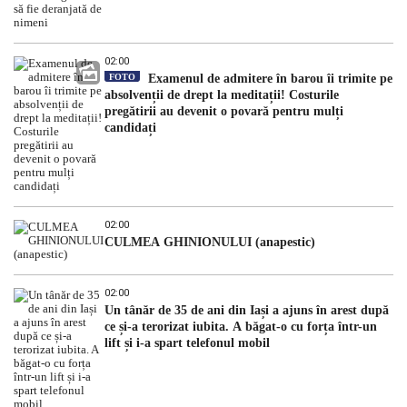
02:00
FOTO
Examenul de admitere în barou îi trimite pe
absolvenții de drept la meditații! Costurile
pregătirii au devenit o povară pentru mulți
candidați
02:00
CULMEA GHINIONULUI (anapestic)
02:00
Un tânăr de 35 de ani din Iași a ajuns în arest după
ce și-a terorizat iubita. A băgat-o cu forța într-un
lift și i-a spart telefonul mobil