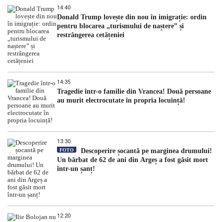
14:40
Donald Trump lovește din nou în imigrație: ordin
pentru blocarea „turismului de naștere” și
restrângerea cetățeniei
14:35
Tragedie într-o familie din Vrancea! Două persoane
au murit electrocutate în propria locuință!
13:30
FOTO
Descoperire șocantă pe marginea drumului!
Un bărbat de 62 de ani din Argeș a fost găsit mort
într-un șanț!
12:20