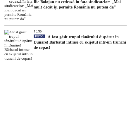
Ilie Bolojan nu cedează în fața sindicatelor: „Mai
mult decât își permite România nu putem da”
10:35
FOTO
A fost găsit trupul tânărului dispărut în
Dunăre! Bărbatul intrase cu skijetul într-un trunchi
de copac!