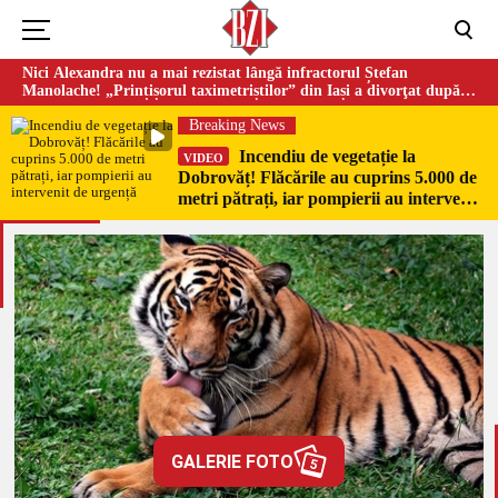
Nici Alexandra nu a mai rezistat lângă infractorul Ștefan
Manolache! „Prințișorul taximetriștilor” din Iași a divorţat după
doi ani de căsnicie
Breaking News
Incendiu de vegetație la
VIDEO
Dobrovăț! Flăcările au cuprins 5.000 de
metri pătrați, iar pompierii au intervenit
de urgență
GALERIE FOTO
5