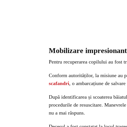
Mobilizare impresionantă
Pentru recuperarea copilului au fost tr
Conform autorităților, la misiune au p
scafandri
, o ambarcațiune de salvare
După identificarea și scoaterea băiatu
procedurile de resuscitare. Manevrele
nu a mai răspuns.
Decesul a fost constatat la locul trage