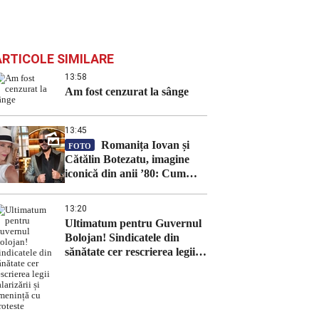
ARTICOLE SIMILARE
13:58
Am fost cenzurat la sânge
13:45
Romanița Iovan și
FOTO
Cătălin Botezatu, imagine
iconică din anii ’80: Cum
arătau creatorii de modă în
tinerețe
13:20
Ultimatum pentru Guvernul
Bolojan! Sindicatele din
sănătate cer rescrierea legii
salarizării și amenință cu
proteste