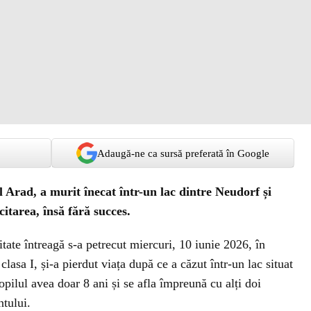
Adaugă-ne ca sursă preferată în Google
l Arad, a murit înecat într-un lac dintre Neudorf și
citarea, însă fără succes.
ate întreagă s-a petrecut miercuri, 10 iunie 2026, în
clasa I, și-a pierdut viața după ce a căzut într-un lac situat
opilul avea doar 8 ani și se afla împreună cu alți doi
tului.