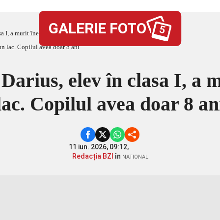
GALERIE FOTO
5
a I, a murit înecat într-un lac. Copilul avea doar 8 ani
Darius, elev în clasa I, a m
lac. Copilul avea doar 8 an
11 iun. 2026, 09:12,
Redacția BZI
în
NATIONAL