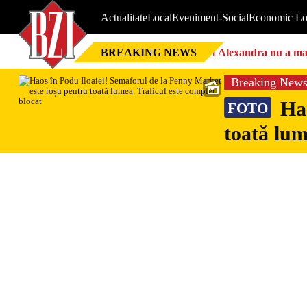
Actualitate
Local
Eveniment-Social
Economic Lo
BREAKING NEWS
Nici Alexandra nu a mai 
Breaking New
Hao
FOTO
toată lum