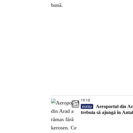
bună.
19:10
Aeroportul din Ara
FOTO
trebuia să ajungă în Anta