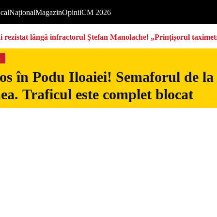
cal
Național
Magazin
Opinii
CM 2026
rezistat lângă infractorul Ștefan Manolache! „Prințișorul taximetri
s
s în Podu Iloaiei! Semaforul de la
ea. Traficul este complet blocat