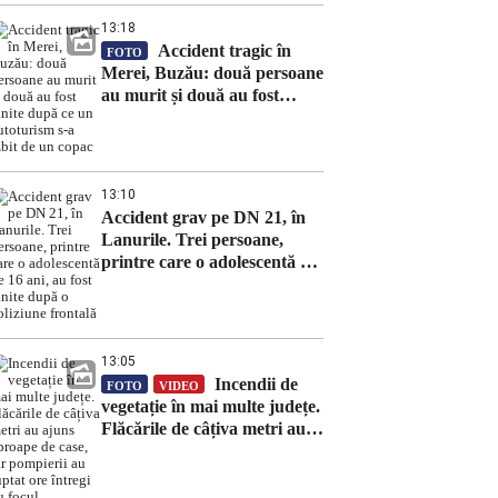
13:18
Accident tragic în
FOTO
Merei, Buzău: două persoane
au murit și două au fost
rănite după ce un autoturism
s-a izbit de un copac
13:10
Accident grav pe DN 21, în
Lanurile. Trei persoane,
printre care o adolescentă de
16 ani, au fost rănite după o
coliziune frontală
13:05
Incendii de
FOTO
VIDEO
vegetație în mai multe județe.
Flăcările de câțiva metri au
ajuns aproape de case, iar
pompierii au luptat ore
întregi cu focul