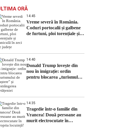
ULTIMA ORĂ
14:45
Vreme severă în România.
Coduri portocalii și galbene
de furtuni, ploi torențiale și
caniculă în zeci de județe
14:40
Donald Trump lovește din
nou în imigrație: ordin
pentru blocarea „turismului
de naștere” și restrângerea
cetățeniei
14:35
Tragedie într-o familie din
Vrancea! Două persoane au
murit electrocutate în
propria locuință!