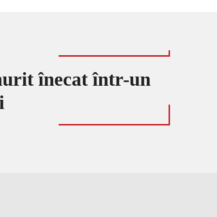
urit înecat într-un
i