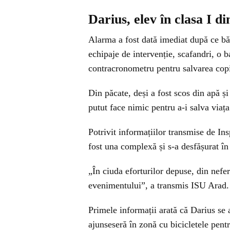
Darius, elev în clasa I d
Alarma a fost dată imediat după ce băi
echipaje de intervenție, scafandri, o b
contracronometru pentru salvarea copi
Din păcate, deși a fost scos din apă și
putut face nimic pentru a-i salva viața
Potrivit informațiilor transmise de Ins
fost una complexă și s-a desfășurat în 
„În ciuda eforturilor depuse, din nefer
evenimentului”, a transmis ISU Arad.
Primele informații arată că Darius se a
ajunseseră în zonă cu bicicletele pent