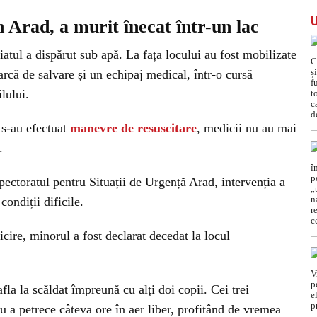
in Arad, a murit înecat într-un lac
atul a dispărut sub apă. La fața locului au fost mobilizate
arcă de salvare și un echipaj medical, într-o cursă
lului.
 s-au efectuat
manevre de resuscitare
, medicii nu au mai
.
pectoratul pentru Situații de Urgență Arad, intervenția a
condiții dificile.
icire, minorul a fost declarat decedat la locul
fla la scăldat împreună cu alți doi copii. Cei trei
ru a petrece câteva ore în aer liber, profitând de vremea