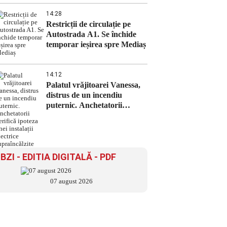
14:28
Restricții de circulație pe
Autostrada A1. Se închide
temporar ieșirea spre Mediaș
14:12
Palatul vrăjitoarei Vanessa,
distrus de un incendiu
puternic. Anchetatorii
verifică ipoteza unei instalații
electrice supraîncălzite
BZI - EDITIA DIGITALĂ - PDF
07 august 2026