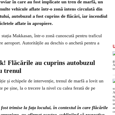
viar în care au fost implicate un tren de marfă, un
ulte vehicule aflate într-o zonă intens circulată din
lui, autobuzul a fost cuprins de flăcări, iar incendiul
icletele aflate în apropiere.
 stația Makkasan, într-o zonă cunoscută pentru traficul
re aeroport. Autoritățile au deschis o anchetă pentru a
k! Flăcările au cuprins autobuzul
u trenul
iție și echipele de intervenție, trenul de marfă a lovit un
 pe șine, la o trecere la nivel cu calea ferată de pe
ost trimise la faţa locului, în contextul în care flăcările
apropiere, au afirmat acestea, subliniind că respectiva