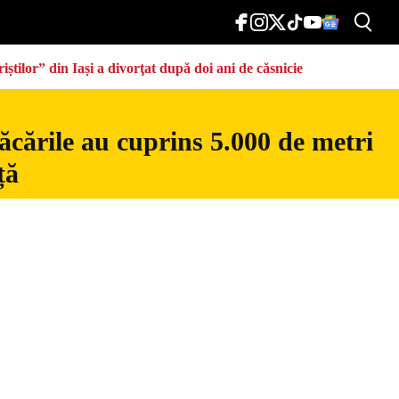
știlor” din Iași a divorţat după doi ani de căsnicie
ăcările au cuprins 5.000 de metri
ță