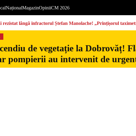
cal
Național
Magazin
Opinii
CM 2026
rezistat lângă infractorul Ștefan Manolache! „Prințișorul taximetri
s
cendiu de vegetație la Dobrovăț! Fl
iar pompierii au intervenit de urgen