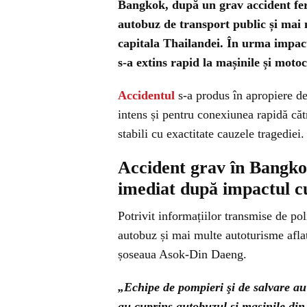
Bangkok, după un grav accident fero
autobuz de transport public și mai m
capitala Thailandei. În urma impactu
s-a extins rapid la mașinile și motoc
Accidentul
s-a produs în apropiere de
intens și pentru conexiunea rapidă căt
stabili cu exactitate cauzele tragediei.
Accident grav în Bangko
imediat după impactul c
Potrivit informațiilor transmise de pol
autobuz și mai multe autoturisme aflate
șoseaua Asok-Din Daeng.
„Echipe de pompieri şi de salvare au f
au cuprins autobuzul şi mașinile din 