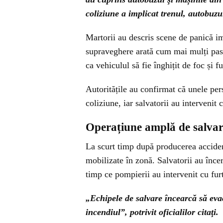
coliziune a implicat trenul, autobuzul
Martorii au descris scene de panică i
supraveghere arată cum mai mulți pasa
ca vehiculul să fie înghițit de foc și 
Autoritățile au confirmat că unele per
coliziune, iar salvatorii au interveni
Operațiune amplă de salva
La scurt timp după producerea acciden
mobilizate în zonă. Salvatorii au încer
timp ce pompierii au intervenit cu fur
„Echipele de salvare încearcă să evac
incendiul”, potrivit oficialilor citaţi.