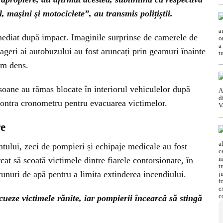
, maşini şi motociclete”, au transmis polițiștii.
mediat după impact. Imaginile surprinse de camerele de
geri ai autobuzului au fost aruncați prin geamuri înainte
fum dens.
soane au rămas blocate în interiorul vehiculelor după
t contra cronometru pentru evacuarea victimelor.
re
tului, zeci de pompieri și echipaje medicale au fost
cat să scoată victimele dintre fiarele contorsionate, în
tunuri de apă pentru a limita extinderea incendiului.
ueze victimele rănite, iar pompierii încearcă să stingă