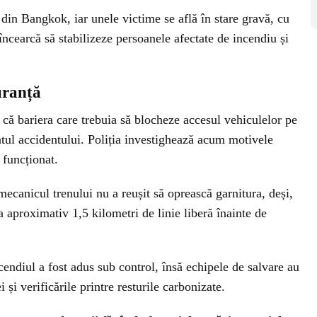
le din Bangkok, iar unele victime se află în stare gravă, cu
încearcă să stabilizeze persoanele afectate de incendiu și
uranță
 că bariera care trebuia să blocheze accesul vehiculelor pe
tul accidentului. Poliția investighează acum motivele
 funcționat.
mecanicul trenului nu a reușit să oprească garnitura, deși,
a aproximativ 1,5 kilometri de linie liberă înainte de
endiul a fost adus sub control, însă echipele de salvare au
 și verificările printre resturile carbonizate.