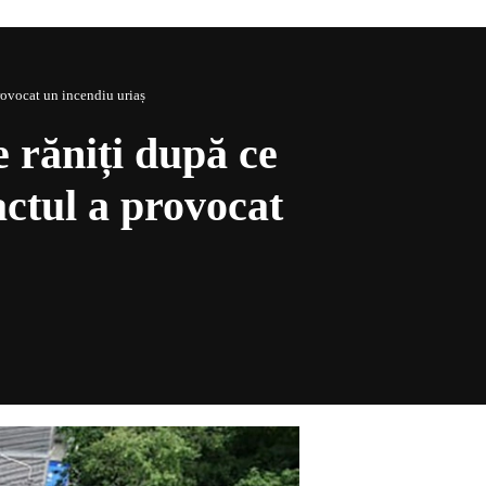
rovocat un incendiu uriaș
 răniți după ce
actul a provocat