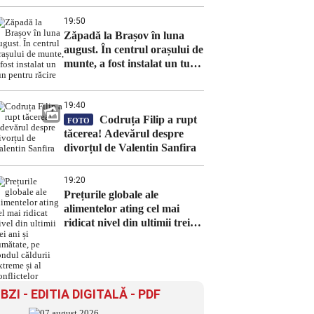
19:50
Zăpadă la Brașov în luna
august. În centrul orașului de
munte, a fost instalat un tun
pentru răcire
19:40
Codruța Filip a rupt
FOTO
tăcerea! Adevărul despre
divorțul de Valentin Sanfira
19:20
Prețurile globale ale
alimentelor ating cel mai
ridicat nivel din ultimii trei
ani și jumătate, pe fondul
căldurii extreme și al
conflictelor
BZI - EDITIA DIGITALĂ - PDF