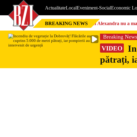
Actualitate
Local
Eveniment-Social
Economic Lo
BREAKING NEWS
Nici Alexandra nu a mai 
Breaking New
In
VIDEO
pătrați, 