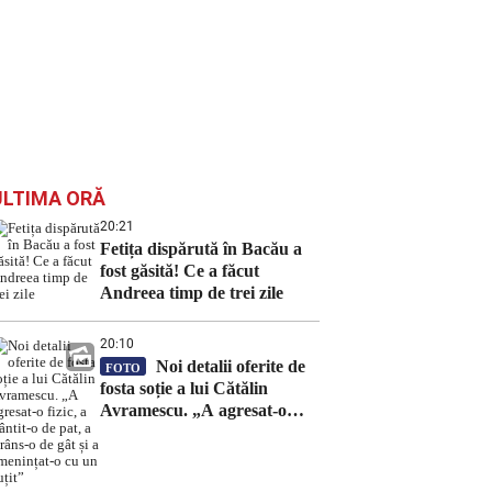
ULTIMA ORĂ
20:21
Fetița dispărută în Bacău a
fost găsită! Ce a făcut
Andreea timp de trei zile
20:10
Noi detalii oferite de
FOTO
fosta soție a lui Cătălin
Avramescu. „A agresat-o
fizic, a trântit-o de pat, a
strâns-o de gât și a
amenințat-o cu un cuțit”