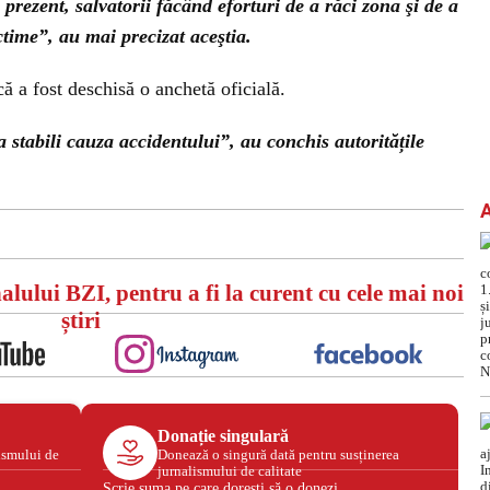
prezent, salvatorii făcând eforturi de a răci zona şi de a
time”, au mai precizat aceştia.
ă a fost deschisă o anchetă oficială.
 stabili cauza accidentului”, au conchis autoritățile
ould not play video.
a problem trying to load the video.
Error code: html5_video:4
alului BZI, pentru a fi la curent cu cele mai noi
știri
Donație singulară
ismului de
Donează o singură dată pentru susținerea
jurnalismului de calitate
Scrie suma pe care dorești să o donezi