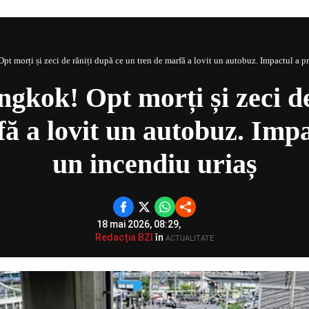
Could not play video.
There was a problem trying to load the video.
Error code: html5_video:4
t morți și zeci de răniți după ce un tren de marfă a lovit un autobuz. Impactul a p
ngkok! Opt morți și zeci de
ă a lovit un autobuz. Imp
un incendiu uriaș
18 mai 2026, 08:29,
Redacția BZI
în
ACTUALITATE