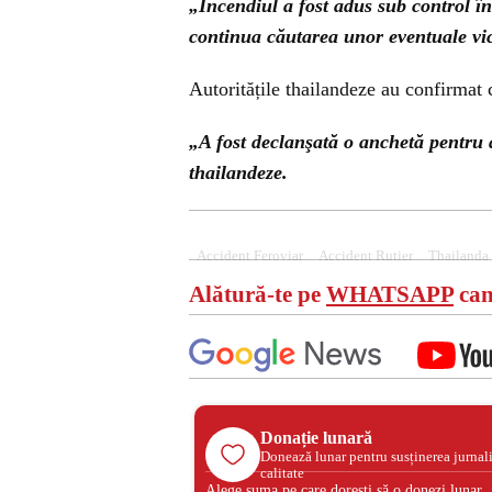
„Incendiul a fost adus sub control în 
continua căutarea unor eventuale vic
Autoritățile thailandeze au confirmat c
„A fost declanşată o anchetă pentru a
thailandeze.
C
There was 
Accident Feroviar
Accident Rutier
Thailanda
Alătură-te pe
WHATSAPP
can
Donație lunară
Donează lunar pentru susținerea jurnal
calitate
Alege suma pe care dorești să o donezi lunar