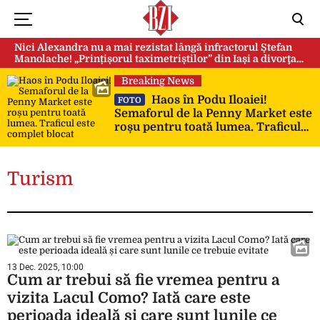
Nici Alexandra nu a mai rezistat lângă infractorul Ștefan
Manolache! „Prințișorul taximetriștilor” din Iași a divorţat
după doi ani de căsnicie
Breaking News
Haos în Podu Iloaiei!
FOTO
Semaforul de la Penny Market este
roșu pentru toată lumea. Traficul
este complet blocat
Turism
13 Dec. 2025, 10:00
Cum ar trebui să fie vremea pentru a
vizita Lacul Como? Iată care este
perioada ideală și care sunt lunile ce