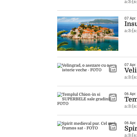
a:3:{s
07 Apr.
Ins
a:3:{s
07 Apr.
Vel
a:3:{s
06 Apr.
Tem
a:3:{s
06 Apr.
Spi
a:3:{s