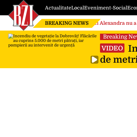
Actualitate
Local
Eveniment-Social
Eco
BREAKING NEWS
Nici Alexandra nu a 
de căsnicie
Breaking N
In
VIDEO
de metri