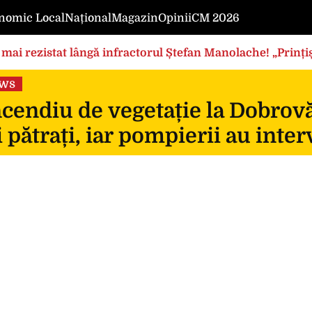
nomic Local
Național
Magazin
Opinii
CM 2026
mai rezistat lângă infractorul Ștefan Manolache! „Prințișo
ews
cendiu de vegetație la Dobrovă
 pătrați, iar pompierii au inte