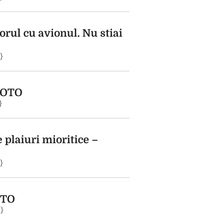
orul cu avionul. Nu stiai
}
 FOTO
}
 plaiuri mioritice –
}
OTO
;}