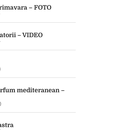
 primavara – FOTO
}
latorii – VIDEO
}
}
parfum mediteranean –
}
astra