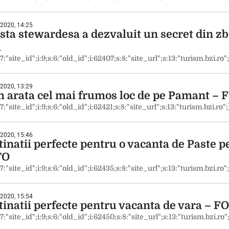
 2020, 14:25
sta stewardesa a dezvaluit un secret din zb
a
:7:"site_id";i:9;s:6:"old_id";i:62407;s:8:"site_url";s:13:"turism.bzi.ro";
 2020, 13:29
 arata cel mai frumos loc de pe Pamant –
:7:"site_id";i:9;s:6:"old_id";i:62421;s:8:"site_url";s:13:"turism.bzi.ro";
 2020, 15:46
inatii perfecte pentru o vacanta de Paste pe
TO
:7:"site_id";i:9;s:6:"old_id";i:62435;s:8:"site_url";s:13:"turism.bzi.ro";
 2020, 15:54
tinatii perfecte pentru vacanta de vara – F
:7:"site_id";i:9;s:6:"old_id";i:62450;s:8:"site_url";s:13:"turism.bzi.ro"