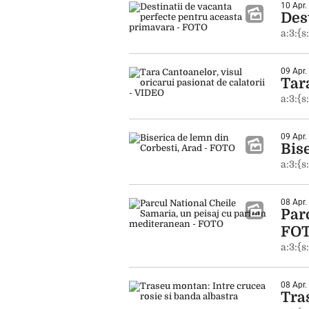
10 Apr.
Des
a:3:{s
09 Apr.
Tar
a:3:{s
09 Apr.
Bis
a:3:{s
08 Apr.
Par
FO
a:3:{s
08 Apr.
Tra