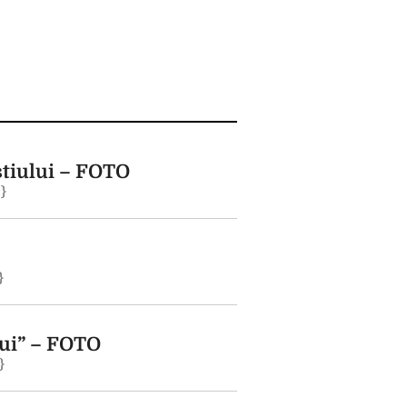
stiului – FOTO
;}
}
ui” – FOTO
}