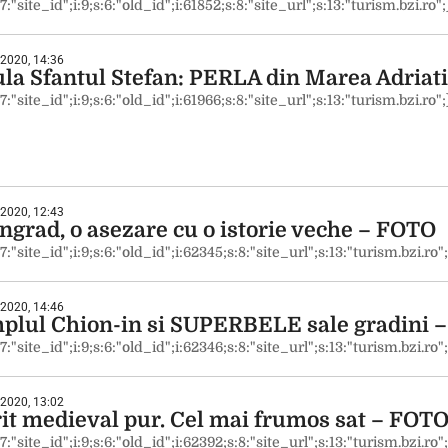
:7:"site_id";i:9;s:6:"old_id";i:61852;s:8:"site_url";s:13:"turism.bzi.ro";
 2020, 14:36
ula Sfantul Stefan: PERLA din Marea Adriat
:7:"site_id";i:9;s:6:"old_id";i:61966;s:8:"site_url";s:13:"turism.bzi.ro";
 2020, 12:43
ingrad, o asezare cu o istorie veche – FOTO
:7:"site_id";i:9;s:6:"old_id";i:62345;s:8:"site_url";s:13:"turism.bzi.ro";
 2020, 14:46
plul Chion-in si SUPERBELE sale gradini 
:7:"site_id";i:9;s:6:"old_id";i:62346;s:8:"site_url";s:13:"turism.bzi.ro";
 2020, 13:02
rit medieval pur. Cel mai frumos sat – FOT
:7:"site_id";i:9;s:6:"old_id";i:62392;s:8:"site_url";s:13:"turism.bzi.ro";