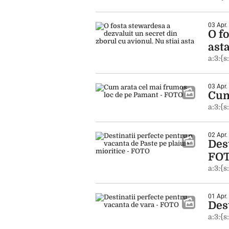
03 Apr.
O fo
ast
a:3:{s
03 Apr.
Cum
a:3:{s
02 Apr.
Dest
FO
a:3:{s
01 Apr.
Des
a:3:{s