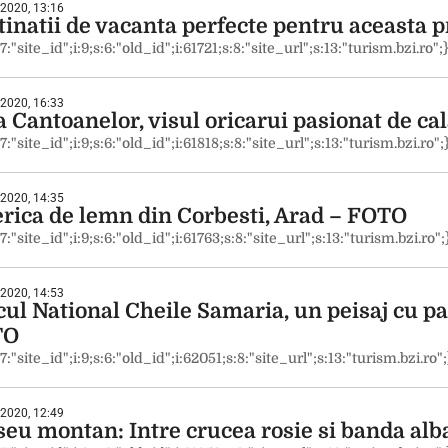
 2020, 13:16
tinatii de vacanta perfecte pentru aceasta
:7:"site_id";i:9;s:6:"old_id";i:61721;s:8:"site_url";s:13:"turism.bzi.ro";
 2020, 16:33
a Cantoanelor, visul oricarui pasionat de ca
:7:"site_id";i:9;s:6:"old_id";i:61818;s:8:"site_url";s:13:"turism.bzi.ro";
 2020, 14:35
erica de lemn din Corbesti, Arad – FOTO
:7:"site_id";i:9;s:6:"old_id";i:61763;s:8:"site_url";s:13:"turism.bzi.ro";
 2020, 14:53
cul National Cheile Samaria, un peisaj cu 
TO
:7:"site_id";i:9;s:6:"old_id";i:62051;s:8:"site_url";s:13:"turism.bzi.ro";
 2020, 12:49
seu montan: Intre crucea rosie si banda alb