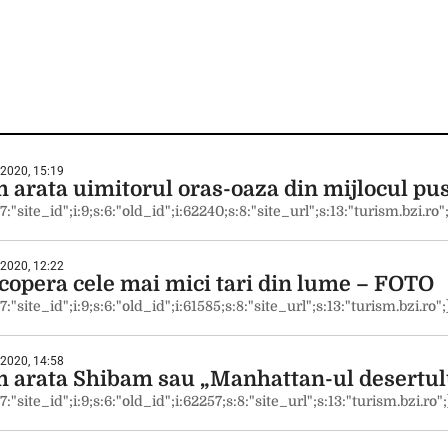
 2020, 15:19
 arata uimitorul oras-oaza din mijlocul pu
:7:"site_id";i:9;s:6:"old_id";i:62240;s:8:"site_url";s:13:"turism.bzi.ro"
 2020, 12:22
copera cele mai mici tari din lume – FOTO
:7:"site_id";i:9;s:6:"old_id";i:61585;s:8:"site_url";s:13:"turism.bzi.ro";
 2020, 14:58
 arata Shibam sau „Manhattan-ul desertul
:7:"site_id";i:9;s:6:"old_id";i:62257;s:8:"site_url";s:13:"turism.bzi.ro";