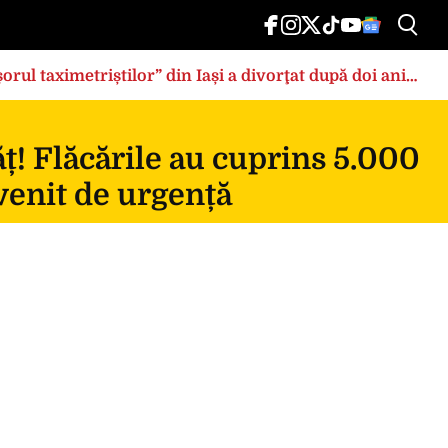
rul taximetriștilor” din Iași a divorţat după doi ani
ț! Flăcările au cuprins 5.000
rvenit de urgență