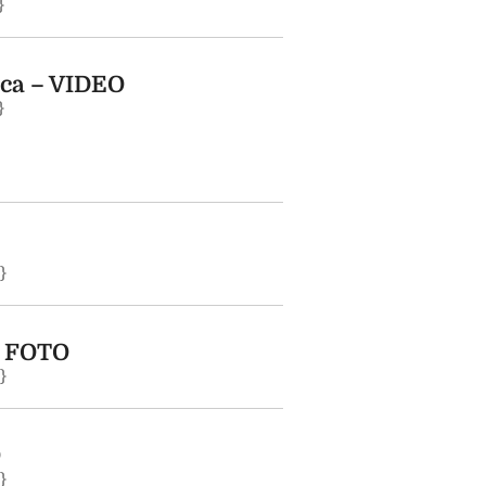
}
ica – VIDEO
}
}
– FOTO
}
O
}