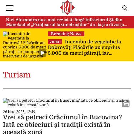
Nici Alexandra nu a mai rezistat lângă infractorul Ștefan
Manolache! „Prințișorul taximetriștilor” din Iași a divorţat
după doi ani de căsnicie
Breaking News
Incendiu de vegetație la
VIDEO
Dobrovăț! Flăcările au cuprins
5.000 de metri pătrați, iar
pompierii au intervenit de urgență
Turism
26 Nov. 2025, 12:49
Vrei să petreci Crăciunul în Bucovina?
Iată ce obiceiuri și tradiții există în
această zonă