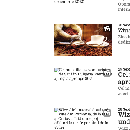
Opera
intern
30 Sept
Ziua
Ziua I
dedica
29 Sept
Cel 
apr
Cel ma
acest
28 Sept
Wizz
unde
Wizz A