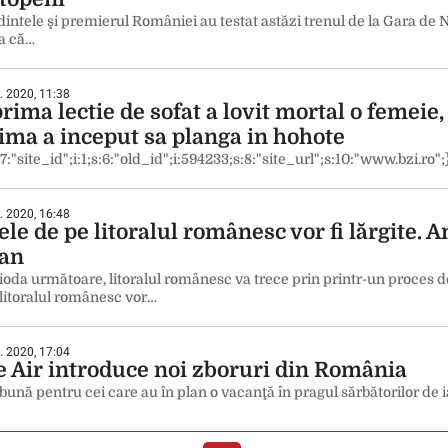
intele şi premierul României au testat astăzi trenul de la Gara de N
ia că…
. 2020, 11:38
rima lectie de sofat a lovit mortal o femeie,
tima a inceput sa planga in hohote
:7:"site_id";i:1;s:6:"old_id";i:594233;s:8:"site_url";s:10:"www.bzi.ro";
. 2020, 16:48
ele de pe litoralul românesc vor fi lărgite.
an
ioda următoare, litoralul românesc va trece prin printr-un proces de
litoralul românesc vor…
. 2020, 17:04
e Air introduce noi zboruri din România
bună pentru cei care au în plan o vacanţă în pragul sărbătorilor de 