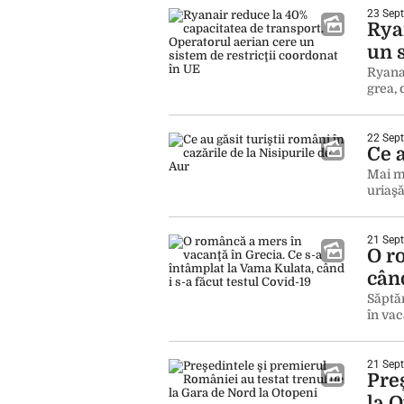
23 Sept
Rya
un 
Ryanai
grea,
22 Sept
Ce a
Mai mu
uriaş
21 Sept
O r
când
Săptăm
în va
21 Sept
Pre
la 