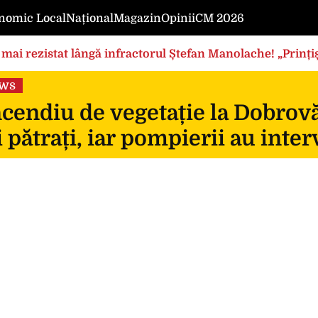
nomic Local
Național
Magazin
Opinii
CM 2026
mai rezistat lângă infractorul Ștefan Manolache! „Prințișo
ews
cendiu de vegetație la Dobrovă
 pătrați, iar pompierii au inte