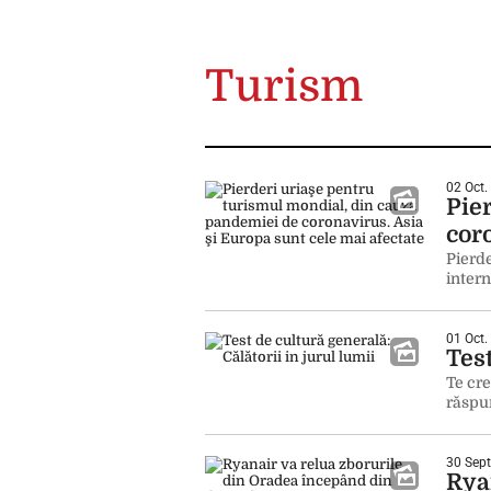
Turism
02 Oct.
Pie
cor
Pierde
inter
01 Oct.
Test
Te cre
răspu
30 Sept
Rya