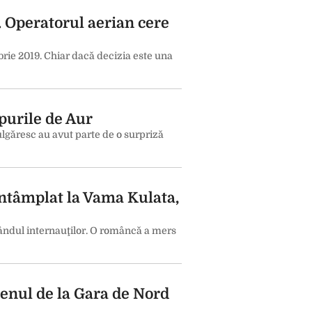
. Operatorul aerian cere
brie 2019. Chiar dacă decizia este una
ipurile de Aur
bulgăresc au avut parte de o surpriză
întâmplat la Vama Kulata,
rândul internauţilor. O româncă a mers
renul de la Gara de Nord