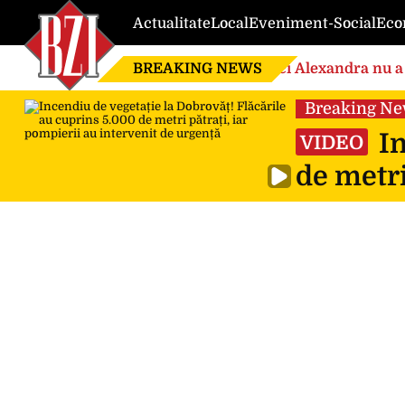
Actualitate
Local
Eveniment-Social
Eco
BREAKING NEWS
Nici Alexandra nu a 
de căsnicie
Breaking N
In
VIDEO
de metri