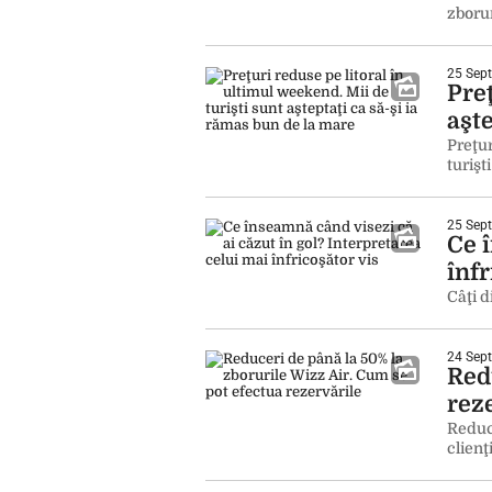
zborur
25 Sept
Preţ
aşte
Preţur
turişt
25 Sept
Ce 
înfr
Câţi d
24 Sept
Red
rez
Reduce
clienţ