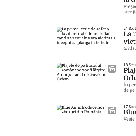
Preşed
atenţ
21 Sept
La p
vic
a:3:{s
18 Sept
Plaj
Orb
În per
de pe 
17 Sept
Blu
Veste 