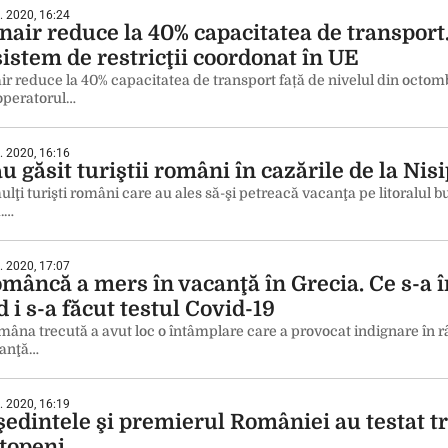
. 2020, 16:24
nair reduce la 40% capacitatea de transport
sistem de restricţii coordonat în UE
r reduce la 40% capacitatea de transport față de nivelul din octom
 operatorul…
. 2020, 16:16
u găsit turiştii români în cazările de la Nis
lţi turişti români care au ales să-şi petreacă vacanţa pe litoralul 
ă.…
. 2020, 17:07
omâncă a mers în vacanţă în Grecia. Ce s-a 
 i s-a făcut testul Covid-19
âna trecută a avut loc o întâmplare care a provocat indignare în 
canţă…
. 2020, 16:19
şedintele şi premierul României au testat t
Otopeni