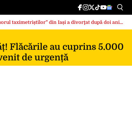
rul taximetriștilor” din Iași a divorţat după doi ani
ț! Flăcările au cuprins 5.000
rvenit de urgență