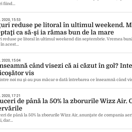
i fiind…
. 2020, 15:53
uri reduse pe litoral în ultimul weekend. Mi
ptaţi ca să-şi ia rămas bun de la mare
i reduse pe litoral în ultimul weekend din septembrie. Vremea bună 
i în acest…
. 2020, 15:04
înseamnă când visezi că ai căzut în gol? Int
icoşător vis
intre noi nu şi-au pus măcar o dată întrebarea ce înseamnă când vise
. 2020, 17:21
uceri de până la 50% la zborurile Wizz Air. 
ervările
ri de până la 50% la zborurile Wizz Air, anunţate de compania aeria
ii, dar…