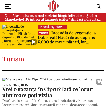
Nici Alexandra nu a mai rezistat lângă infractorul Ștefan
Manolache! „Prințișorul taximetriștilor” din Iași a divorţat
după doi ani de căsnicie
Breaking News
Incendiu de vegetație la
VIDEO
Dobrovăț! Flăcările au cuprins
5.000 de metri pătrați, iar
pompierii au intervenit de urgență
Turism
17 Nov. 2025, 10:15
Vrei o vacanță în Cipru? Iată ce locuri
uimitoare poți vizita!
Dacă vrei o vacanță în Cipru, atunci trebuie să vizitezi aceste
locuri uimitoare! Cipru înseamnă vacanță, deoarece această