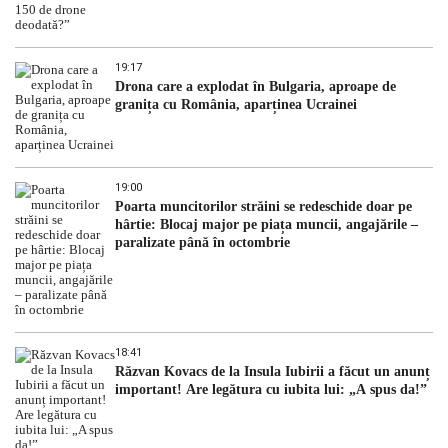
19:17
Drona care a explodat în Bulgaria, aproape de
granița cu România, aparținea Ucrainei
19:00
Poarta muncitorilor străini se redeschide doar pe
hârtie: Blocaj major pe piața muncii, angajările –
paralizate până în octombrie
18:41
Răzvan Kovacs de la Insula Iubirii a făcut un anunț
important! Are legătura cu iubita lui: „A spus da!”