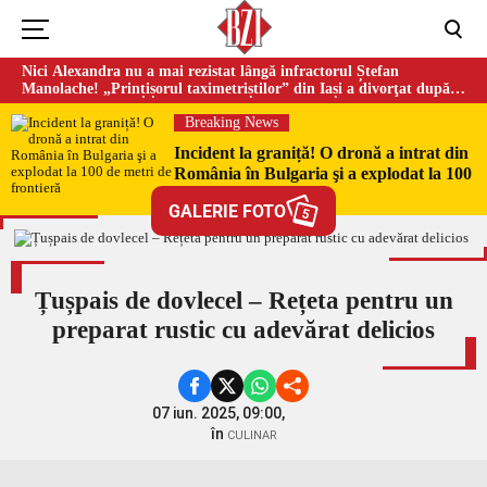
Nici Alexandra nu a mai rezistat lângă infractorul Ștefan
Manolache! „Prințișorul taximetriștilor” din Iași a divorţat după
doi ani de căsnicie
Breaking News
Incident la graniță! O dronă a intrat din
România în Bulgaria şi a explodat la 100
de metri de frontieră
GALERIE FOTO
5
Țușpais de dovlecel – Rețeta pentru un
preparat rustic cu adevărat delicios
07 iun. 2025, 09:00,
în
CULINAR