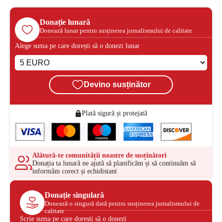
Donație lunară
Donează lunar pentru susținerea jurnalismului de calitate
Alege suma pe care dorești să o donezi lunar
Devino susținător
Plată sigură și protejată
Alătură-te comunității noastre de susținători
Donația ta lunară ne ajută să planificăm și să continuăm să
informăm corect și echidistant
Donație singulară
Donează o singură dată pentru susținerea jurnalismului de
calitate
Scrie suma pe care dorești să o donezi