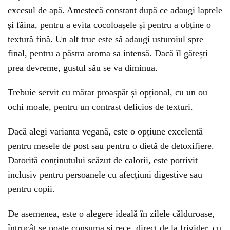
excesul de apă. Amestecă constant după ce adaugi laptele
și făina, pentru a evita cocoloașele și pentru a obține o
textură fină. Un alt truc este să adaugi usturoiul spre
final, pentru a păstra aroma sa intensă. Dacă îl gătești
prea devreme, gustul său se va diminua.
Trebuie servit cu mărar proaspăt și opțional, cu un ou
ochi moale, pentru un contrast delicios de texturi.
Dacă alegi varianta vegană, este o opțiune excelentă
pentru mesele de post sau pentru o dietă de detoxifiere.
Datorită conținutului scăzut de calorii, este potrivit
inclusiv pentru persoanele cu afecțiuni digestive sau
pentru copii.
De asemenea, este o alegere ideală în zilele călduroase,
întrucât se poate consuma și rece, direct de la frigider, cu