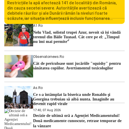
Restricțiile la apă afectează 141 de localități din România,
din cauza secetei severe. Autoritățile avertizează că
debitele râurilor și ale Dunării rămân la niveluri foarte
scăzute, iar situația influențează inclusiv funcționarea
Centralei Nucleare de la Cernavodă. România se confruntă
A1.ro
cu una dintre cele mai dificile perioade din punct de vedere
Nelu Vlad, solistul trupei Azur, nevoit să își vândă
hidrologic din ultimii ani. Lipsa […]
terenul din Băile Tușnad. Cât cere pe el: „Timpul
nu îmi mai permite”
Observatornews.ro
Cât de periculoase sunt jucăriile "squishy" pentru
sănătatea copiilor. Avertismentul toxicologilor
As.ro
Ce s-a întâmplat la biserica unde Ronaldo şi
Georgina trebuiau să aibă nunta. Imaginile au
devenit rapid virale
17:40, 07 Aug 2026
Decizie de ultimă oră a Agenției Medicamentului!
Două medicamente cunoscute, retrase temporar de
la vânzare