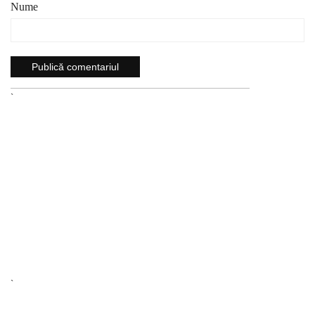
Nume
`
`