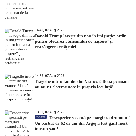
14:40, 07 Aug 2026
Donald Trump lovește din nou în imigrație: ordin
pentru blocarea „turismului de naștere” și
restrângerea cetățeniei
14:35, 07 Aug 2026
Tragedie într-o familie din Vrancea! Două persoane
au murit electrocutate în propria locuință!
13:30, 07 Aug 2026
FOTO
Descoperire șocantă pe marginea drumului!
Un bărbat de 62 de ani din Argeș a fost găsit mort
într-un șanț!