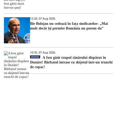
12:20, 07 Aug 2026
Ilie Bolojan nu cedează în fața sindicatelor: „Mai
mult decât își permite România nu putem da”
10:35, 07 Aug 2026
FOTO
A fost găsit trupul tânărului dispărut în
Dunăre! Bărbatul intrase cu skijetul într-un trunchi
de copac!