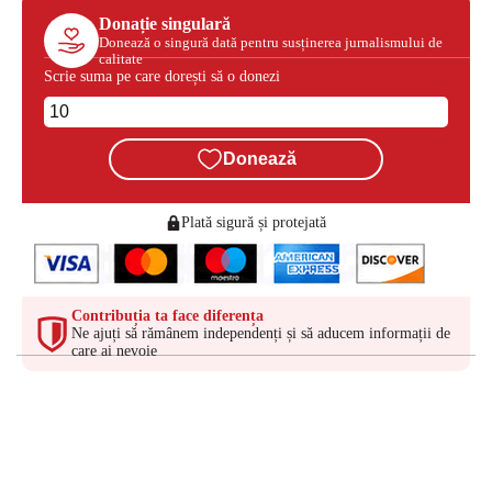
Donație singulară
Donează o singură dată pentru susținerea jurnalismului de
calitate
Scrie suma pe care dorești să o donezi
Donează
Plată sigură și protejată
Contribuția ta face diferența
Ne ajuți să rămânem independenți și să aducem informații de
care ai nevoie