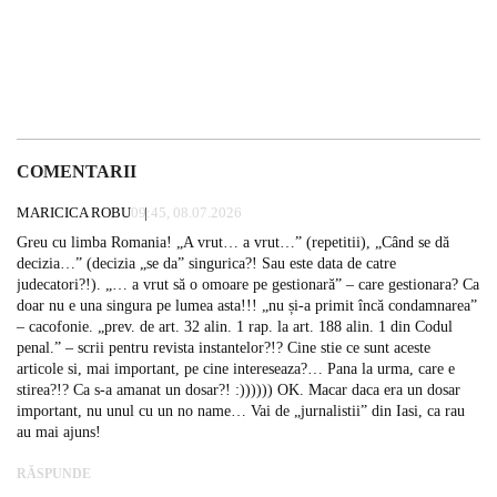
COMENTARII
MARICICA ROBU
09:45, 08.07.2026
Greu cu limba Romania! „A vrut… a vrut…” (repetitii), „Când se dă
decizia…” (decizia „se da” singurica?! Sau este data de catre
judecatori?!). „… a vrut să o omoare pe gestionară” – care gestionara? Ca
doar nu e una singura pe lumea asta!!! „nu și-a primit încă condamnarea”
– cacofonie. „prev. de art. 32 alin. 1 rap. la art. 188 alin. 1 din Codul
penal.” – scrii pentru revista instantelor?!? Cine stie ce sunt aceste
articole si, mai important, pe cine intereseaza?… Pana la urma, care e
stirea?!? Ca s-a amanat un dosar?! :)))))) OK. Macar daca era un dosar
important, nu unul cu un no name… Vai de „jurnalistii” din Iasi, ca rau
au mai ajuns!
RĂSPUNDE