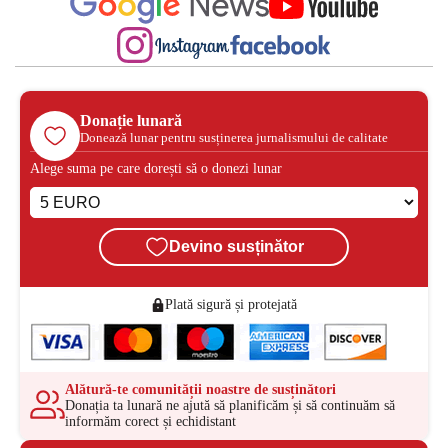
Donație lunară
Donează lunar pentru susținerea jurnalismului de calitate
Alege suma pe care dorești să o donezi lunar
Devino susținător
Plată sigură și protejată
Alătură-te comunității noastre de susținători
Donația ta lunară ne ajută să planificăm și să continuăm să
informăm corect și echidistant