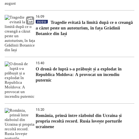
16:09
FOTO
Tragedie evitată la limită după ce o creangă
a căzut peste un autoturism, în fața Grădinii
Botanice din Iași
15:40
O dronă de luptă s-a prăbușit și a explodat în
Republica Moldova: A provocat un incendiu
puternic
15:20
România, prinsă între războiul din Ucraina și
propria recoltă record. Rusia lovește porturile
ucrainene