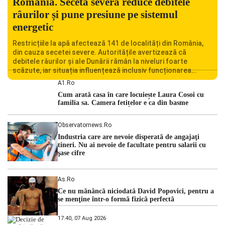
România. Seceta severă reduce debitele
râurilor și pune presiune pe sistemul
energetic
Restricțiile la apă afectează 141 de localități din România,
din cauza secetei severe. Autoritățile avertizează că
debitele râurilor și ale Dunării rămân la niveluri foarte
scăzute, iar situația influențează inclusiv funcționarea
Centralei Nucleare de la Cernavodă. România se confruntă
A1.ro
cu una dintre cele mai dificile perioade din punct de vedere
Cum arată casa în care locuiește Laura Cosoi cu
hidrologic din ultimii ani. Lipsa […]
familia sa. Camera fetițelor e ca din basme
Observatornews.ro
Industria care are nevoie disperată de angajaţi
tineri. Nu ai nevoie de facultate pentru salarii cu
şase cifre
As.ro
Ce nu mănâncă niciodată David Popovici, pentru a
se menţine într-o formă fizică perfectă
17:40, 07 Aug 2026