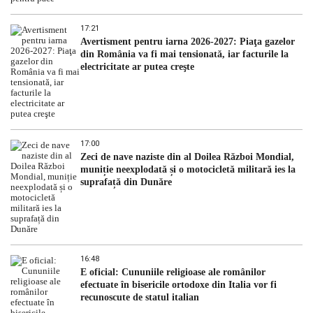
17:21
Avertisment pentru iarna 2026-2027: Piaţa gazelor
din România va fi mai tensionată, iar facturile la
electricitate ar putea creşte
17:00
Zeci de nave naziste din al Doilea Război Mondial,
muniție neexplodată și o motocicletă militară ies la
suprafață din Dunăre
16:48
E oficial: Cununiile religioase ale românilor
efectuate în bisericile ortodoxe din Italia vor fi
recunoscute de statul italian