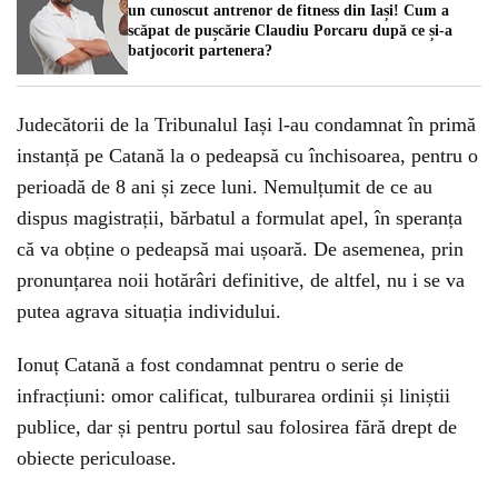
un cunoscut antrenor de fitness din Iași! Cum a
scăpat de pușcărie Claudiu Porcaru după ce și-a
batjocorit partenera?
Judecătorii de la Tribunalul Iași l-au condamnat în primă
instanță pe Catană la o pedeapsă cu închisoarea, pentru o
perioadă de 8 ani și zece luni. Nemulțumit de ce au
dispus magistrații, bărbatul a formulat apel, în speranța
că va obține o pedeapsă mai ușoară. De asemenea, prin
pronunțarea noii hotărâri definitive, de altfel, nu i se va
putea agrava situația individului.
Ionuț Catană a fost condamnat pentru o serie de
infracțiuni: omor calificat, tulburarea ordinii și liniștii
publice, dar și pentru portul sau folosirea fără drept de
obiecte periculoase.