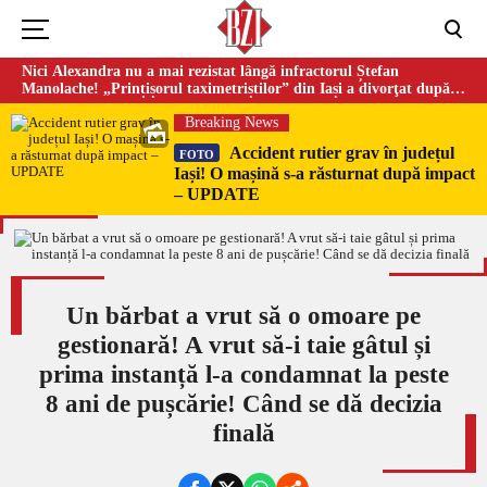
Nici Alexandra nu a mai rezistat lângă infractorul Ștefan
Manolache! „Prințișorul taximetriștilor” din Iași a divorţat după
doi ani de căsnicie
Breaking News
Accident rutier grav în județul
FOTO
Iași! O mașină s-a răsturnat după impact
– UPDATE
Un bărbat a vrut să o omoare pe
gestionară! A vrut să-i taie gâtul și
prima instanță l-a condamnat la peste
8 ani de pușcărie! Când se dă decizia
finală