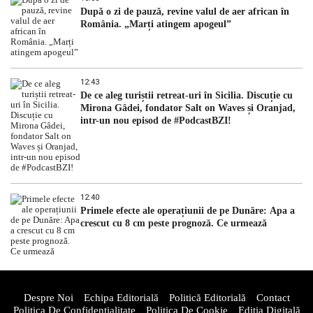
După o zi de pauză, revine valul de aer african în
România. „Marți atingem apogeul”
12:43
De ce aleg turiștii retreat-uri în Sicilia. Discuție cu
Mirona Gâdei, fondator Salt on Waves și Oranjad,
intr-un nou episod de #PodcastBZI!
12:40
Primele efecte ale operațiunii de pe Dunăre: Apa a
crescut cu 8 cm peste prognoză. Ce urmează
Despre Noi
Echipa Editorială
Politică Editorială
Contact
Politica De Confidentialitate
Politica De Cookie
Ediția Digitală