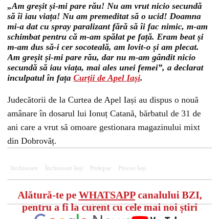
„Am greșit și-mi pare rău! Nu am vrut nicio secundă
să îi iau viața! Nu am premeditat să o ucid! Doamna
mi-a dat cu spray paralizant fără să îi fac nimic, m-am
schimbat pentru că m-am spălat pe față. Eram beat și
m-am dus să-i cer socoteală, am lovit-o și am plecat.
Am greșit și-mi pare rău, dar nu m-am gândit nicio
secundă să iau viața, mai ales unei femei”, a declarat
inculpatul în fața
Curții de Apel Iași
.
Judecătorii de la Curtea de Apel Iași au dispus o nouă
amânare în dosarul lui Ionuț Catană, bărbatul de 31 de
ani care a vrut să omoare gestionara magazinului mixt
din Dobrovăț.
Inchisoare
Închisoare Iași
Pedepse
Proces Iași
Alătură-te pe
WHATSAPP
canalului BZI,
pentru a fi la curent cu cele mai noi știri