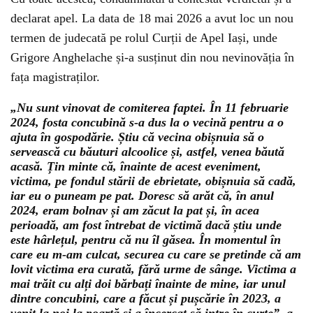
declarat apel. La data de 18 mai 2026 a avut loc un nou
termen de judecată pe rolul Curții de Apel Iași, unde
Grigore Anghelache și-a susținut din nou nevinovăția în
fața magistraților.
„Nu sunt vinovat de comiterea faptei. În 11 februarie
2024, fosta concubină s-a dus la o vecină pentru a o
ajuta în gospodărie. Știu că vecina obișnuia să o
servească cu băuturi alcoolice și, astfel, venea băută
acasă. Țin minte că, înainte de acest eveniment,
victima, pe fondul stării de ebrietate, obișnuia să cadă,
iar eu o puneam pe pat. Doresc să arăt că, în anul
2024, eram bolnav și am zăcut la pat și, în acea
perioadă, am fost întrebat de victimă dacă știu unde
este hârlețul, pentru că nu îl găsea. În momentul în
care eu m-am culcat, securea cu care se pretinde că am
lovit victima era curată, fără urme de sânge. Victima a
mai trăit cu alți doi bărbați înainte de mine, iar unul
dintre concubini, care a făcut și pușcărie în 2023, a