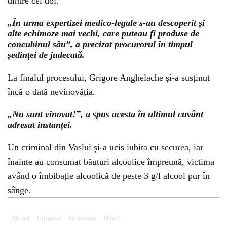
dintre cei doi.
„În urma expertizei medico-legale s-au descoperit și
alte echimoze mai vechi, care puteau fi produse de
concubinul său”, a precizat procurorul în timpul
ședinței de judecată.
La finalul procesului, Grigore Anghelache și-a susținut
încă o dată nevinovăția.
„Nu sunt vinovat!”, a spus acesta în ultimul cuvânt
adresat instanței.
Un criminal din Vaslui și-a ucis iubita cu securea, iar
înainte au consumat băuturi alcoolice împreună, victima
având o îmbibație alcoolică de peste 3 g/l alcool pur în
sânge.
Alcool
Criminal
Inchisoare
Omor