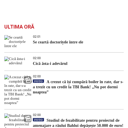
ULTIMA ORĂ
02:01
Se ceartă doctorițele între ele
02:00
Cică ăsta-i adevărul
02:00
FOTO
A crezut că își cumpără boiler în rate, dar s-
a trezit cu un credit la TBI Bank! „Nu pot dormi
noaptea”
02:00
FOTO
Studiul de fezabilitate pentru proiectul de
amenajare a râului Bahlui depășește 50.000 de euro!