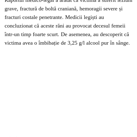
Raportul medico-legal a arătat că victima a suferit leziuni
grave, fractură de boltă craniană, hemoragii severe și
fracturi costale penetrante. Medicii legiști au
concluzionat că aceste răni au provocat decesul femeii
într-un timp foarte scurt. De asemenea, au descoperit că
victima avea o îmbibație de 3,25 g/l alcool pur în sânge.