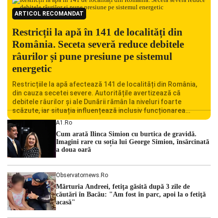
ARTICOL RECOMANDAT
Restricții la apă în 141 de localități din
România. Seceta severă reduce debitele
râurilor și pune presiune pe sistemul
energetic
Restricțiile la apă afectează 141 de localități din România,
din cauza secetei severe. Autoritățile avertizează că
debitele râurilor și ale Dunării rămân la niveluri foarte
scăzute, iar situația influențează inclusiv funcționarea
Centralei Nucleare de la Cernavodă. România se confruntă
A1.ro
cu una dintre cele mai dificile perioade din punct de vedere
Cum arată Ilinca Simion cu burtica de gravidă.
hidrologic din ultimii ani. Lipsa […]
Imagini rare cu soția lui George Simion, însărcinată
a doua oară
Observatornews.ro
Mărturia Andreei, fetiţa găsită după 3 zile de
căutări în Bacău: "Am fost în parc, apoi la o fetiţă
acasă"