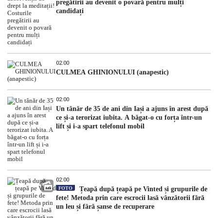
pregătirii au devenit o povară pentru mulți
candidați
02:00
CULMEA GHINIONULUI (anapestic)
02:00
Un tânăr de 35 de ani din Iași a ajuns în arest după
ce și-a terorizat iubita. A băgat-o cu forța într-un
lift și i-a spart telefonul mobil
02:00
FOTO
Țeapă după țeapă pe Vinted și grupurile de
fete! Metoda prin care escrocii lasă vânzătorii fără
un leu și fără șanse de recuperare