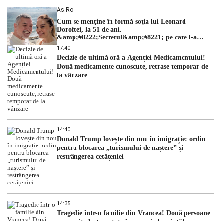
As.ro
Cum se menţine în formă soţia lui Leonard
Doroftei, la 51 de ani.
&amp;#8222;Secretul&amp;#8221; pe care l-a
dezvăluit
17:40
Decizie de ultimă oră a Agenției Medicamentului!
Două medicamente cunoscute, retrase temporar de
la vânzare
14:40
Donald Trump lovește din nou în imigrație: ordin
pentru blocarea „turismului de naștere” și
restrângerea cetățeniei
14:35
Tragedie într-o familie din Vrancea! Două persoane