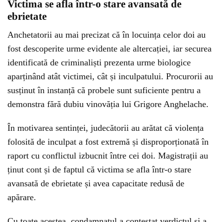
Victima se afla într-o stare avansată de
ebrietate
Anchetatorii au mai precizat că în locuința celor doi au
fost descoperite urme evidente ale altercației, iar securea
identificată de criminaliști prezenta urme biologice
aparținând atât victimei, cât și inculpatului. Procurorii au
susținut în instanță că probele sunt suficiente pentru a
demonstra fără dubiu vinovăția lui Grigore Anghelache.
În motivarea sentinței, judecătorii au arătat că violența
folosită de inculpat a fost extremă și disproporționată în
raport cu conflictul izbucnit între cei doi. Magistrații au
ținut cont și de faptul că victima se afla într-o stare
avansată de ebrietate și avea capacitate redusă de
apărare.
Cu toate acestea, condamnatul a contestat verdictul și a