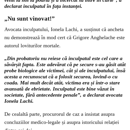
venit la noi la poartă și a încercat să intre în curte”, a
declarat inculpatul în fața instanței.
„Nu sunt vinovat!”
Avocata inculpatului, Ionela Lachi, a susținut că ancheta
nu demonstrează în mod cert că Grigore Anghelache este
autorul loviturilor mortale.
„Din probatoriu nu reiese că inculpatul este cel care a
săvârșit fapta. Este adevărat că pe secure s-au găsit atât
probe biologice ale victimei, cât și ale inculpatului, însă
acesta a recunoscut că a folosit securea, lovind-o cu
coada. Mai mult decât atât, victima era și într-o stare
avansată de ebrietate. Inculpatul este bine văzut în
societate, fără antecedente penale”, a declarat avocata
Ionela Lachi.
De cealaltă parte, procurorul de caz a insistat asupra
concluziilor medico-legale și asupra istoricului relației