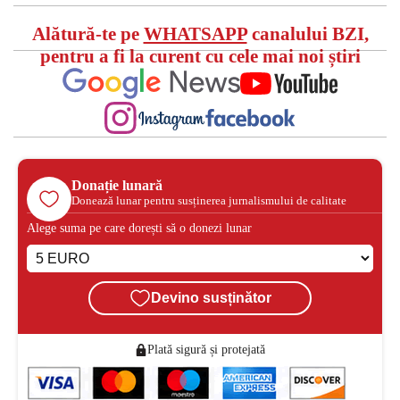
Alătură-te pe
WHATSAPP
canalului BZI,
pentru a fi la curent cu cele mai noi știri
Donație lunară
Donează lunar pentru susținerea jurnalismului de calitate
Alege suma pe care dorești să o donezi lunar
Devino susținător
Plată sigură și protejată