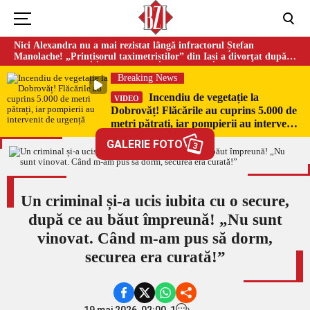
Nici Alexandra nu a mai rezistat lângă infractorul Ștefan
Manolache! „Prințișorul taximetriștilor” din Iași a divorţat după
doi ani de căsnicie
Breaking News
Incendiu de vegetație la
VIDEO
Dobrovăț! Flăcările au cuprins 5.000 de
metri pătrați, iar pompierii au intervenit
de urgență
GALERIE FOTO
3
Un criminal și-a ucis iubita cu o secure,
după ce au băut împreună! „Nu sunt
vinovat. Când m-am pus să dorm,
securea era curată!”