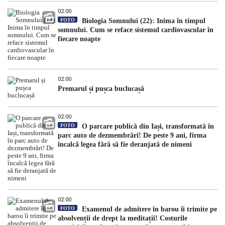
02:00
FOTO
Biologia Somnului (22): Inima în timpul
somnului. Cum se reface sistemul cardiovascular în
fiecare noapte
02:00
Premarul și pușca buclucașă
02:00
FOTO
O parcare publică din Iași, transformată în
parc auto de dezmembrări! De peste 9 ani, firma
încalcă legea fără să fie deranjată de nimeni
02:00
FOTO
Examenul de admitere în barou îi trimite pe
absolvenții de drept la meditații! Costurile