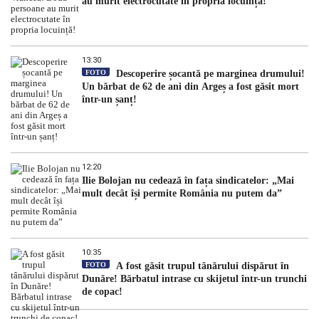
au murit electrocutate în propria locuință!
13:30
FOTO
Descoperire șocantă pe marginea drumului!
Un bărbat de 62 de ani din Argeș a fost găsit mort
într-un șanț!
12:20
Ilie Bolojan nu cedează în fața sindicatelor: „Mai
mult decât își permite România nu putem da”
10:35
FOTO
A fost găsit trupul tânărului dispărut în
Dunăre! Bărbatul intrase cu skijetul într-un trunchi
de copac!