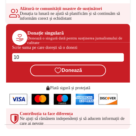
Alătură-te comunității noastre de susținători
Donația ta lunară ne ajută să planificăm și să continuăm să
informăm corect și echidistant
Donație singulară
Donează o singură dată pentru susținerea jurnalismului de
calitate
Scrie suma pe care dorești să o donezi
Donează
Plată sigură și protejată
Contribuția ta face diferența
Ne ajuți să rămânem independenți și să aducem informații de
care ai nevoie