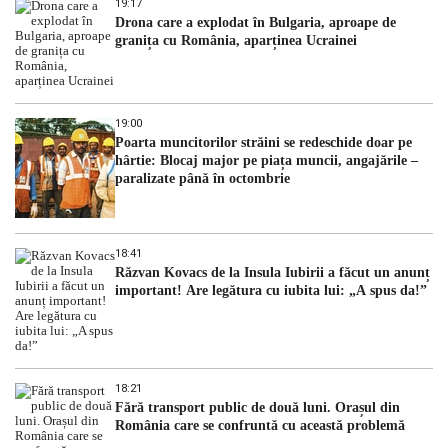
19:17
Drona care a explodat în Bulgaria, aproape de
granița cu România, aparținea Ucrainei
19:00
Poarta muncitorilor străini se redeschide doar pe
hârtie: Blocaj major pe piața muncii, angajările –
paralizate până în octombrie
18:41
Răzvan Kovacs de la Insula Iubirii a făcut un anunț
important! Are legătura cu iubita lui: „A spus da!”
18:21
Fără transport public de două luni. Orașul din
România care se confruntă cu această problemă