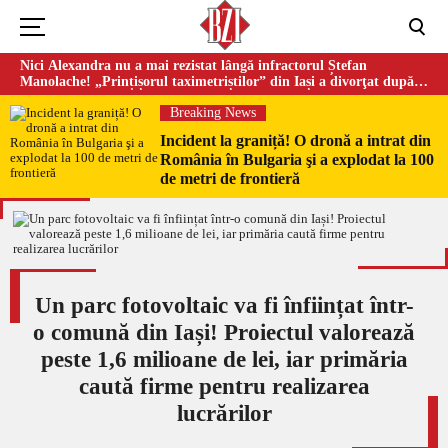
Nici Alexandra nu a mai rezistat lângă infractorul Ștefan
Manolache! „Prințișorul taximetriștilor” din Iași a divorţat după
doi ani de căsnicie
Breaking News
Incident la graniță! O dronă a intrat din
România în Bulgaria şi a explodat la 100
de metri de frontieră
Un parc fotovoltaic va fi înființat într-
o comună din Iași! Proiectul valorează
peste 1,6 milioane de lei, iar primăria
caută firme pentru realizarea
lucrărilor