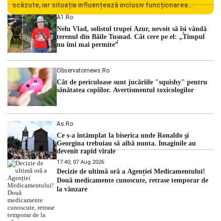
scăzute, iar situația influențează inclusiv funcționarea
Centralei Nucleare de la Cernavodă. România se confruntă
A1.ro
cu una dintre cele mai dificile perioade din punct de vedere
Nelu Vlad, solistul trupei Azur, nevoit să își vândă
hidrologic din ultimii ani. Lipsa […]
terenul din Băile Tușnad. Cât cere pe el: „Timpul
nu îmi mai permite”
Observatornews.ro
Cât de periculoase sunt jucăriile "squishy" pentru
sănătatea copiilor. Avertismentul toxicologilor
As.ro
Ce s-a întâmplat la biserica unde Ronaldo şi
Georgina trebuiau să aibă nunta. Imaginile au
devenit rapid virale
17:40, 07 Aug 2026
Decizie de ultimă oră a Agenției Medicamentului!
Două medicamente cunoscute, retrase temporar de
la vânzare