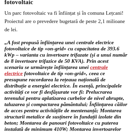
fotovoltaic
Un parc fotovoltaic va fi înființat și în comuna Lețcani!
Proiectul are o prevedere bugetară de peste 2,1 milioane
de lei.
„A fost propusă înființarea unei centrale electrice
fotovoltaice de tip «on-grid» cu capacitatea de 393.6
kWp – varianta cu invertoare trifazate (și a unui număr
de 8 invertoare trifazice de 50 KVA). Prin acest
scenariu se urmărește înființarea unei
centrale
electrice
fotovoltaice de tip «on-grid», ceea ce
presupune racordarea la rețeaua națională de
distribuție a energiei electrice. În esență, principalele
activități ce vor fi desfășurate vor fi: Prelucrarea
terenului pentru aplatizarea curbelor de nivel abrupte,
taluzarea și compactarea pământului; Înființarea căilor
de acces pentru activitățile de mentenanță; Montarea
structurii metalice de susținere în fundații izolate din
beton; Montarea de panouri fotovoltaice cu puterea
instalată de minimum 410W; Montarea invertoarelor