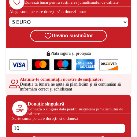
Donează lunar pentru susținerea jurnalismului de calitate
Alege suma pe care dorești să o donezi lunar
Devino susținător
Plată sigură și protejată
Alătură-te comunității noastre de susținători
Donația ta lunară ne ajută să planificăm și să continuăm să
informăm corect și echidistant
Donație singulară
Donează o singură dată pentru susținerea jurnalismului de
calitate
Scrie suma pe care dorești să o donezi