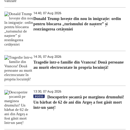
14:40, 07 Aug 2026
Donald Trump lovește din nou în imigrație: ordin
pentru blocarea „turismului de naștere” și
restrângerea cetățeniei
14:35, 07 Aug 2026
Tragedie într-o familie din Vrancea! Două persoane
au murit electrocutate în propria locuință!
13:30, 07 Aug 2026
FOTO
Descoperire șocantă pe marginea drumului!
Un bărbat de 62 de ani din Argeș a fost găsit mort
într-un șanț!