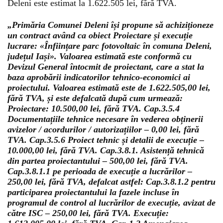
Deleni este estimat la 1.622.505 lei, fără TVA.
„Primăria Comunei Deleni își propune să achiziționeze
un contract având ca obiect Proiectare și execuție
lucrare: «Înființare parc fotovoltaic în comuna Deleni,
județul Iași». Valoarea estimată este conformă cu
Devizul General întocmit de proiectant, care a stat la
baza aprobării indicatorilor tehnico-economici ai
proiectului. Valoarea estimată este de 1.622.505,00 lei,
fără TVA, și este defalcată după cum urmează:
Proiectare: 10.500,00 lei, fără TVA. Cap.3.5.4
Documentațiile tehnice necesare în vederea obținerii
avizelor / acordurilor / autorizațiilor – 0,00 lei, fără
TVA. Cap.3.5.6 Proiect tehnic și detalii de execuție –
10.000,00 lei, fără TVA. Cap.3.8.1. Asistență tehnică
din partea proiectantului – 500,00 lei, fără TVA.
Cap.3.8.1.1 pe perioada de execuție a lucrărilor –
250,00 lei, fără TVA, defalcat astfel: Cap.3.8.1.2 pentru
participarea proiectantului la fazele incluse în
programul de control al lucrărilor de execuție, avizat de
către ISC – 250,00 lei, fără TVA. Execuție: