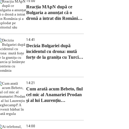
15:00
Reacția MApN după ce
Bulgaria a anunțat că o
dronă a intrat din România
și a explodat pe teritoriul său
14:41
Decizia Bulgariei după
incidentul cu drona: mută
forțe de la granița cu Turcia
și întărește frontiera cu
România
14:21
Cum arată acum Bebeto, fiul
cel mic al Anamariei Prodan
și al lui Laurențiu
Reghecampf! A devenit
bărbat în toată regula
14:00