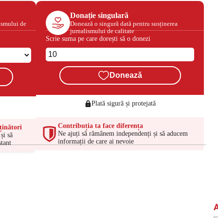
Donație singulară
ismului de
Donează o singură dată pentru susținerea
jurnalismului de calitate
Scrie suma pe care dorești să o donezi
Donează
Plată sigură și protejată
Contribuția ta face diferența
ținători
Ne ajuți să rămânem independenți și să aducem
și să
informații de care ai nevoie
tant