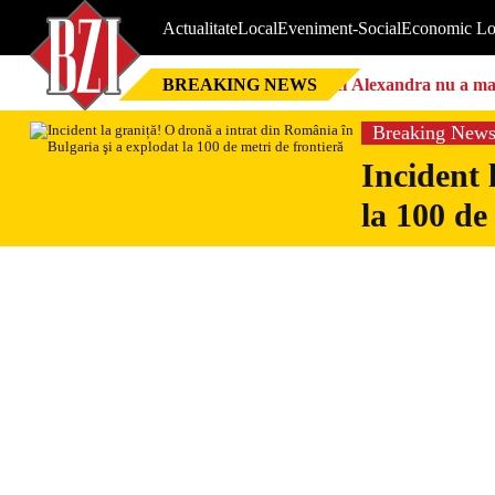
Actualitate
Local
Eveniment-Social
Economic Lo
BREAKING NEWS
Nici Alexandra nu a mai 
Breaking New
Incident 
la 100 de