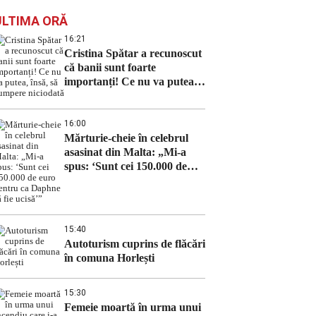
ULTIMA ORĂ
16:21
Cristina Spătar a recunoscut
că banii sunt foarte
importanți! Ce nu va putea,
însă, să cumpere niciodată
16:00
Mărturie-cheie în celebrul
asasinat din Malta: „Mi-a
spus: ‘Sunt cei 150.000 de
euro pentru ca Daphne să fie
ucisă’”
15:40
Autoturism cuprins de flăcări
în comuna Horlești
15:30
Femeie moartă în urma unui