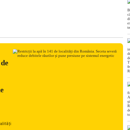
 de
ne
alități