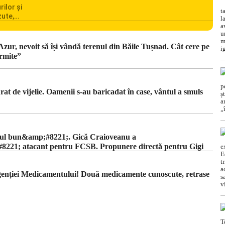
rilor și
zute,
ionarea
omânia
cile
 Azur, nevoit să își vândă terenul din Băile Tușnad. Cât cere pe
c din
rmite”
t de vijelie. Oamenii s-au baricadat în case, vântul a smuls
ul bun&amp;#8221;. Gică Craioveanu a
221; atacant pentru FCSB. Propunere directă pentru Gigi
Agenției Medicamentului! Două medicamente cunoscute, retrase