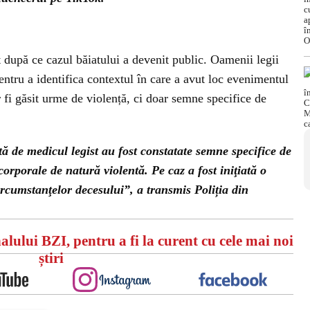
t după ce cazul băiatului a devenit public. Oamenii legii
entru a identifica contextul în care a avut loc evenimentul
r fi găsit urme de violență, ci doar semne specifice de
 de medicul legist au fost constatate semne specifice de
 corporale de natură violentă. Pe caz a fost iniţiată o
circumstanţelor decesului”
, a transmis Poliția din
alului BZI, pentru a fi la curent cu cele mai noi
știri