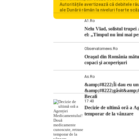
Autoritățile avertizează că debitele râu
ale Dunării rămân la niveluri foarte scă
iar situația influențează inclusiv funcț
Centralei Nucleare de la Cernavodă. R
A1.ro
se confruntă cu una dintre cele mai difi
Nelu Vlad, solistul trupei
perioade din punct de vedere hidrologi
el: „Timpul nu îmi mai pe
ultimii ani. Lipsa […]
Observatornews.ro
Oraşul din România mătura
copaci şi acoperişuri
As.ro
&amp;#8222;Îi dau eu un
&amp;#8222;găsit&amp;#8
Becali
17:40
Decizie de ultimă oră a 
temporar de la vânzare