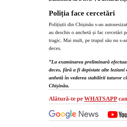
Poliția face cercetări
Polițiștii din Chișinău s-au autosesiza
au deschis o anchetă și fac cercetări p
tragic. Mai mult, pe trupul său nu s-a
deces.
”La examinarea preliminară efectuată
deces, fără a fi depistate alte leziuni
anhetă în vederea stabilirii tuturor 
Chișinău.
Alătură-te pe
WHATSAPP
can