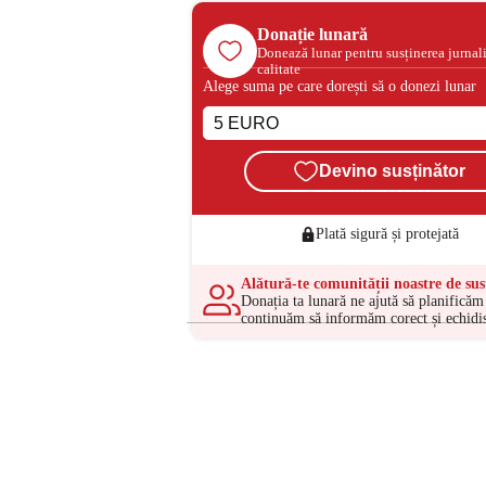
Donație lunară
Donează lunar pentru susținerea jurnal
calitate
Alege suma pe care dorești să o donezi lunar
Devino susținător
Plată sigură și protejată
Alătură-te comunității noastre de sus
Donația ta lunară ne ajută să planificăm 
continuăm să informăm corect și echidis