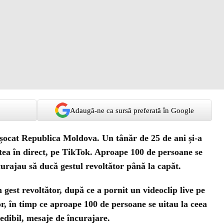
Adaugă-ne ca sursă preferată în Google
 șocat Republica Moldova. Un tânăr de 25 de ani și-a
itea în direct, pe TikTok. Aproape 100 de persoane se
ncurajau să ducă gestul revoltător până la capăt.
 gest revoltător, după ce a pornit un videoclip live pe
or, în timp ce aproape 100 de persoane se uitau la ceea
redibil, mesaje de încurajare.