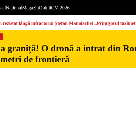
cal
Național
Magazin
Opinii
CM 2026
rezistat lângă infractorul Ștefan Manolache! „Prințișorul taximetri
s
la graniță! O dronă a intrat din Ro
 metri de frontieră