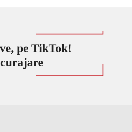
ive, pe TikTok!
ncurajare