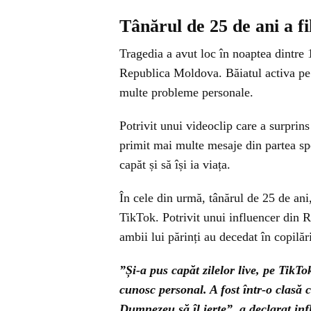
Tânărul de 25 de ani a f
Tragedia a avut loc în noaptea dintre 1
Republica Moldova. Băiatul activa pe 
multe probleme personale.
Potrivit unui videoclip care a surprins
primit mai multe mesaje din partea spec
capăt și să își ia viața.
În cele din urmă, tânărul de 25 de ani,
TikTok. Potrivit unui influencer din 
ambii lui părinți au decedat în copilăr
”Și-a pus capăt zilelor live, pe TikTok
cunosc personal. A fost într-o clasă
Dumnezeu să îl ierte”
, a declarat in