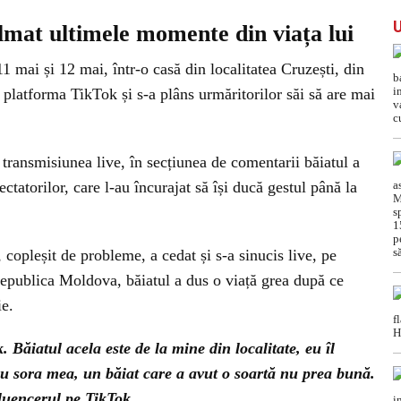
ilmat ultimele momente din viața lui
1 mai și 12 mai, într-o casă din localitatea Cruzești, din
platforma TikTok și s-a plâns urmăritorilor săi să are mai
 transmisiunea live, în secțiunea de comentarii băiatul a
tatorilor, care l-au încurajat să își ducă gestul până la
 copleșit de probleme, a cedat și s-a sinucis live, pe
Republica Moldova, băiatul a dus o viață grea după ce
ie.
. Băiatul acela este de la mine din localitate, eu îl
 cu sora mea, un băiat care a avut o soartă nu prea bună.
fluencerul pe TikTok.