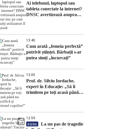
Ai telefonul, laptopul sau
tableta conectate la internet?
DNSC avertizează asupra
unui risc pe care mulți
utilizatori îl ignoră
13:40
Cum arată „femeia perfectă”
potrivit științei. Bărbații s-ar
putea simți „încurcați”
13:05
Prof. dr. Silviu Iordache,
expert în Educație: „Să îi
trimitem pe toți acasă până
nu sacrifică și viitorul
copiilor!”
12:59
La un pas de tragedie
FOTO