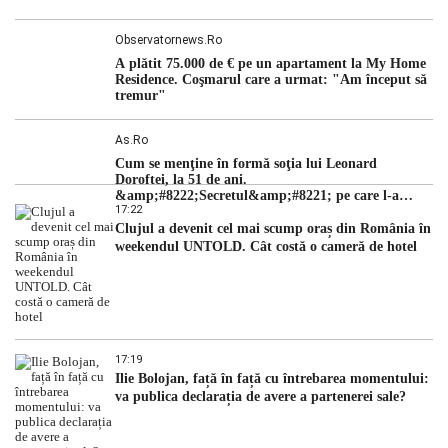
Observatornews.ro
A plătit 75.000 de € pe un apartament la My Home
Residence. Coşmarul care a urmat: "Am început să
tremur"
As.ro
Cum se menţine în formă soţia lui Leonard
Doroftei, la 51 de ani.
&amp;#8222;Secretul&amp;#8221; pe care l-a
17:22
dezvăluit
Clujul a devenit cel mai scump oraș din România în
weekendul UNTOLD. Cât costă o cameră de hotel
17:19
Ilie Bolojan, față în față cu întrebarea momentului:
va publica declarația de avere a partenerei sale?