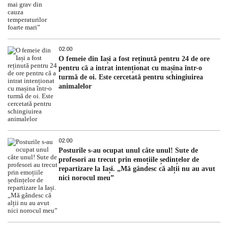
02:00
O femeie din Iași a fost reținută pentru 24 de ore
pentru că a intrat intenționat cu mașina într-o
turmă de oi. Este cercetată pentru schingiuirea
animalelor
02:00
Posturile s-au ocupat unul câte unul! Sute de
profesori au trecut prin emoțiile ședințelor de
repartizare la Iași. „Mă gândesc că alții nu au avut
nici norocul meu”