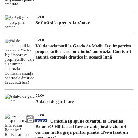
02:00
Se fură și la preț, și la cântar
02:00
Val de reclamații la Garda de Mediu Iași împotriva
proprietarilor care nu elimină ambrozia. Comisarii
anunță controale drastice în această lună
02:00
A dat-o de gard tare
02:00
FOTO
Canicula își spune cuvântul la Grădina
Botanică! Hibiscusul face senzație, însă vizitatorii
cer mai multă grijă pentru plante. „Ne-a lăsat un
gust amar”