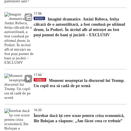
17:06
FOTO
Imagini dramatice. Astăzi Rebeca, fetița
călcată de o autoutilitară, a fost condusă pe ultimul
drum, la Poduri. În sicriul alb al micuței au fost
puși pumni de bani și jucării – EXCLUSIV
17:00
VIDEO
Moment neașteptat la discursul lui Trump.
Un copil era să cadă de pe scenă
16:25
Întrebat dacă își cere scuze pentru criza economică,
Ilie Bolojan a răspuns: „Am făcut ceea ce trebuie”