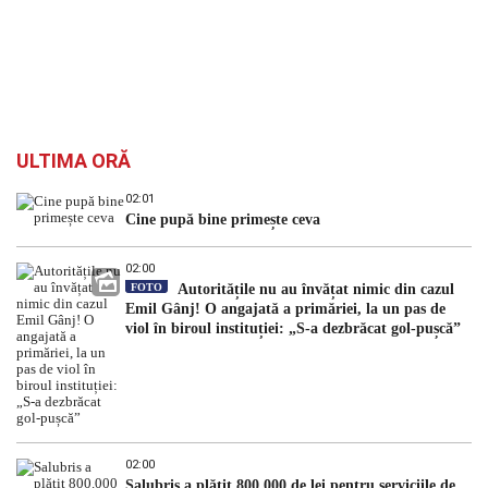
ULTIMA ORĂ
02:01
Cine pupă bine primește ceva
02:00
FOTO
Autoritățile nu au învățat nimic din cazul
Emil Gânj! O angajată a primăriei, la un pas de
viol în biroul instituției: „S-a dezbrăcat gol-pușcă”
02:00
Salubris a plătit 800.000 de lei pentru serviciile de