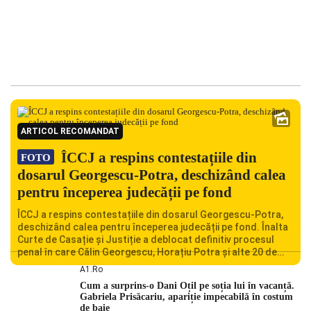
ARTICOL RECOMANDAT
ÎCCJ a respins contestațiile din
FOTO
dosarul Georgescu-Potra, deschizând calea
pentru începerea judecății pe fond
ÎCCJ a respins contestațiile din dosarul Georgescu-Potra,
deschizând calea pentru începerea judecății pe fond. Înalta
Curte de Casație și Justiție a deblocat definitiv procesul
penal în care Călin Georgescu, Horațiu Potra și alte 20 de
persoane sunt acuzați de acțiuni îndreptate împotriva
A1.ro
ordinii constituționale. În ședința din camera preliminară,
Cum a surprins-o Dani Oțil pe soția lui în vacanță.
judecătorii de la instanța supremă au […]
Gabriela Prisăcariu, apariție impecabilă în costum
de baie