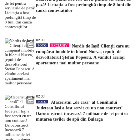
pază! Licitația a fost prelungită timp de 8 luni din
cauza contestațiilor
02:00
FOTO
EXCLUSIV
Nordis de Iași! Clienții care au
cumpărat imobile în blocul Nueva, țepuiți de
dezvoltatorul Ștefan Popescu. A vândut același
apartament mai multor persoane
02:00
FOTO
Afaceristul „de casă” al Consiliului
Județean Iași a fost servit cu un nou contract!
Daroconstruct încasează 7 milioane de lei pentru
mutarea țevilor de apă din Bularga