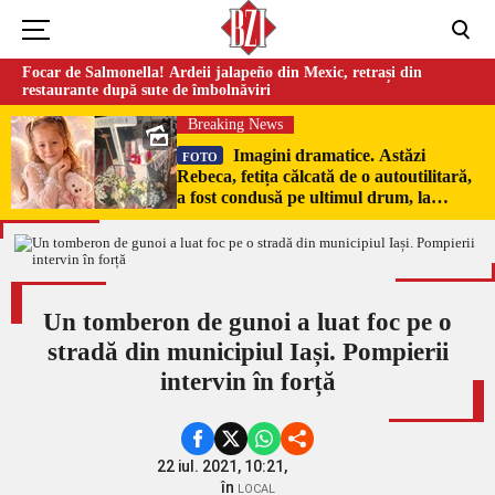
Focar de Salmonella! Ardeii jalapeño din Mexic, retrași din
restaurante după sute de îmbolnăviri
Breaking News
Imagini dramatice. Astăzi
FOTO
Rebeca, fetița călcată de o autoutilitară,
a fost condusă pe ultimul drum, la
Poduri. În sicriul alb al micuței au fost
puși pumni de bani și jucării –
EXCLUSIV
Un tomberon de gunoi a luat foc pe o
stradă din municipiul Iași. Pompierii
intervin în forță
22 iul. 2021, 10:21,
în
LOCAL