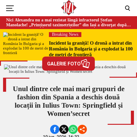
Nici Alexandra nu a mai rezistat lângă infractorul Ștefan
Manolache! „Prințișorul taximetriștilor” din Iași a divorţat după
doi ani de căsnicie
Breaking News
Incident la graniță! O dronă a intrat din
România în Bulgaria şi a explodat la 100
de metri de frontieră
GALERIE FOTO
5
Unul dintre cele mai mari grupuri de
fashion din Spania a deschis două
locații în Iulius Town: Springfield și
Women’secret