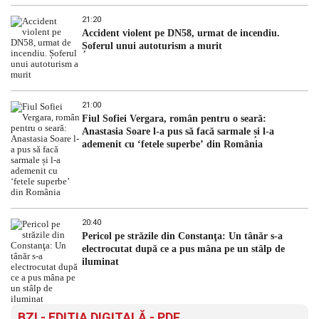
21:20
Accident violent pe DN58, urmat de incendiu.
Șoferul unui autoturism a murit
21:00
Fiul Sofiei Vergara, român pentru o seară:
Anastasia Soare l-a pus să facă sarmale și l-a
ademenit cu ‘fetele superbe’ din România
20:40
Pericol pe străzile din Constanţa: Un tânăr s-a
electrocutat după ce a pus mâna pe un stâlp de
iluminat
BZI - EDITIA DIGITALĂ - PDF