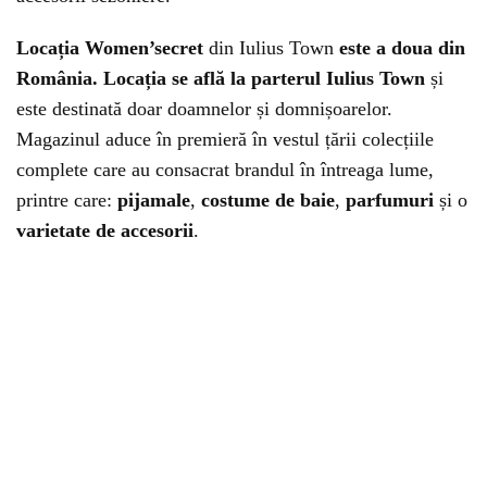
Locația Women’secret
din Iulius Town
este a doua din
România. Locația se află la parterul Iulius Town
și
este destinată doar doamnelor și domnișoarelor.
Magazinul aduce în premieră în vestul țării colecțiile
complete care au consacrat brandul în întreaga lume,
printre care:
pijamale
,
costume de baie
,
parfumuri
și o
varietate de accesorii
.