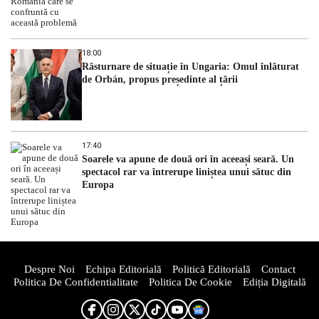
18:00
Răsturnare de situație în Ungaria: Omul înlăturat
de Orbán, propus președinte al țării
17:40
Soarele va apune de două ori în aceeași seară. Un
spectacol rar va întrerupe liniștea unui sătuc din
Europa
Despre Noi
Echipa Editorială
Politică Editorială
Contact
Politica De Confidentialitate
Politica De Cookie
Ediția Digitală