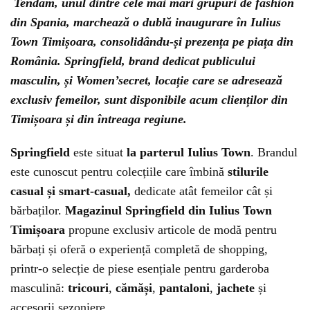
Tendam, unul dintre cele mai mari grupuri de fashion
din Spania, marchează o dublă inaugurare în Iulius
Town Timișoara, consolidându-și prezența pe piața din
România. Springfield, brand dedicat publicului
masculin, și Women’secret, locație care se adresează
exclusiv femeilor, sunt disponibile acum clienților din
Timișoara și din întreaga regiune.
Springfield
este situat
la parterul Iulius Town
. Brandul
este cunoscut pentru colecțiile care îmbină
stilurile
casual și smart-casual,
dedicate atât femeilor cât și
bărbaților.
Magazinul Springfield din Iulius Town
Timișoara
propune exclusiv articole de modă pentru
bărbați și oferă o experiență completă de shopping,
printr-o selecție de piese esențiale pentru garderoba
masculină:
tricouri
,
cămăși
,
pantaloni
,
jachete
și
accesorii sezoniere.