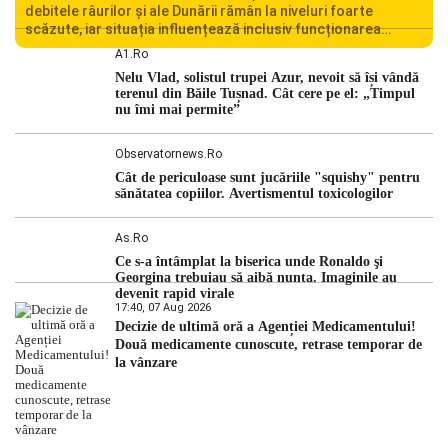
debitele râurilor și ale Dunării rămân la niveluri foarte
scăzute, iar situația influențează inclusiv funcționarea
Centralei Nucleare de la Cernavodă. România se confruntă
A1.ro
cu una dintre cele mai dificile perioade din punct de vedere
Nelu Vlad, solistul trupei Azur, nevoit să își vândă
hidrologic din ultimii ani. Lipsa […]
terenul din Băile Tușnad. Cât cere pe el: „Timpul
nu îmi mai permite”
Observatornews.ro
Cât de periculoase sunt jucăriile "squishy" pentru
sănătatea copiilor. Avertismentul toxicologilor
As.ro
Ce s-a întâmplat la biserica unde Ronaldo şi
Georgina trebuiau să aibă nunta. Imaginile au
devenit rapid virale
17:40, 07 Aug 2026
Decizie de ultimă oră a Agenției Medicamentului!
Două medicamente cunoscute, retrase temporar de
la vânzare