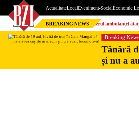
Actualitate
Local
Eveniment-Social
Economic Lo
BREAKING NEWS
Șoferul ambulanței ataca
Breaking New
Tânără de
și nu a a