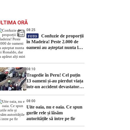
ULTIMA ORĂ
08:25
Confuzie de proporții
FOTO
în Madeira! Peste 2.000 de
oameni au așteptat nunta lui
Ronaldo, dar au apărut alți
miri
08:10
Tragedie în Peru! Cel puțin
13 oameni și-au pierdut viața
într-un accident devastator!
Coliziune între un microbuz
și un camion!
08:00
Uite oaia, nu e oaia. Ce spun
gurile rele și lăsăm
autoritățile să intre pe fir