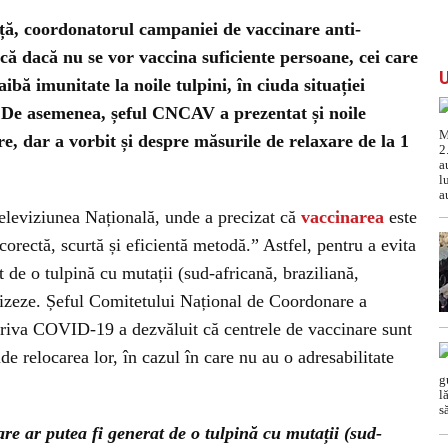
ță, coordonatorul campaniei de vaccinare anti-
ă dacă nu se vor vaccina suficiente persoane, cei care
ibă imunitate la noile tulpini, în ciuda situației
 De asemenea, șeful CNCAV a prezentat și noile
e, dar a vorbit și despre măsurile de relaxare de la 1
Televiziunea Națională, unde a precizat că
vaccinarea
este
orectă, scurtă și eficientă metodă.” Astfel, pentru a evita
at de o tulpină cu mutații (sud-africană, braziliană,
nizeze. Șeful Comitetului Național de Coordonare a
triva COVID-19 a dezvăluit că centrele de vaccinare sunt
de relocarea lor, în cazul în care nu au o adresabilitate
are ar putea fi generat de o tulpină cu mutații (sud-