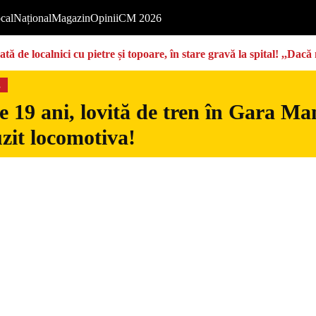
cal
Național
Magazin
Opinii
CM 2026
tă de localnici cu pietre și topoare, în stare gravă la spital! ,,Dac
s
 19 ani, lovită de tren în Gara Man
uzit locomotiva!