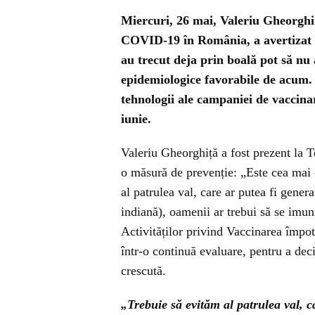
Miercuri, 26 mai, Valeriu Gheorghi
COVID-19 în România, a avertizat c
au trecut deja prin boală pot să nu a
epidemiologice favorabile de acum.
tehnologii ale campaniei de vaccinar
iunie.
Valeriu Gheorghiță a fost prezent la 
o măsură de prevenție: „Este cea mai c
al patrulea val, care ar putea fi gener
indiană), oamenii ar trebui să se imu
Activităților privind Vaccinarea împo
într-o continuă evaluare, pentru a deci
crescută.
„Trebuie să evităm al patrulea val, c