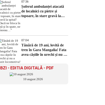
07:36
Șoferul ambulanței atacată
de localnici cu pietre și
topoare, în stare gravă la
spital! ,,Dacă ne bloca în față
și în spate, ne omorau…”
07:04
Tânără de 19 ani, lovită de
tren în Gara Mangalia! Fata
avea căștile în urechi și nu a
auzit locomotiva!
BZI - EDITIA DIGITALĂ - PDF
10 august 2026