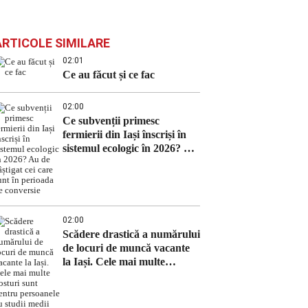
ARTICOLE SIMILARE
02:01
Ce au făcut și ce fac
02:00
Ce subvenții primesc
fermierii din Iași înscriși în
sistemul ecologic în 2026? Au
de câștigat cei care sunt în
perioada de conversie
02:00
Scădere drastică a numărului
de locuri de muncă vacante
la Iași. Cele mai multe
posturi sunt pentru
persoanele cu studii medii