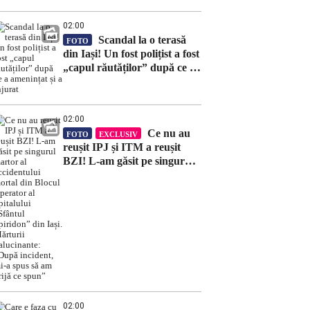
02:00
Scandal la o terasă
FOTO
din Iași! Un fost polițist a fost
„capul răutăților” după ce a
amenințat și a înjurat
02:00
Ce nu au
FOTO
EXCLUSIV
reușit IPJ și ITM a reușit
BZI! L-am găsit pe singurul
martor al accidentului mortal
din Blocul Operator al
Spitalului „Sfântul Spiridon”
din Iași. Mărturii
halucinante: „După incident,
mi-a spus să am grijă ce
spun”
02:00