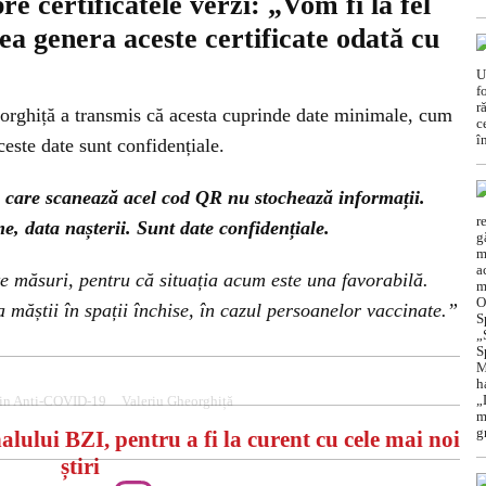
e certificatele verzi: „Vom fi la fel
ea genera aceste certificate odată cu
eorghiță a transmis că acesta cuprinde date minimale, cum
este date sunt confidențiale.
le care scanează acel cod QR nu stochează informații.
 data nașterii. Sunt date confidențiale.
lte măsuri, pentru că situația acum este una favorabilă.
 măștii în spații închise, în cazul persoanelor vaccinate.”
in Anti-COVID-19
Valeriu Gheorghiță
alului BZI, pentru a fi la curent cu cele mai noi
știri