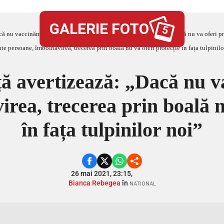
GALERIE FOTO
5
ă nu vaccinăm suficiente persoane, îmbolnăvirea, trecerea prin boală nu va oferi pro
ă avertizează: „Dacă nu v
rea, trecerea prin boală n
în fața tulpinilor noi”
26 mai 2021, 23:15,
Bianca Rebegea
în
NATIONAL