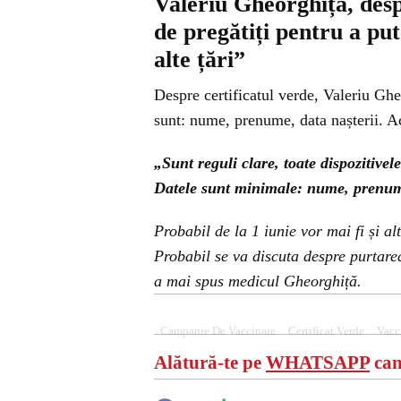
Valeriu Gheorghiță, despr
de pregătiți pentru a put
alte țări”
Despre certificatul verde, Valeriu Gh
sunt: nume, prenume, data nașterii. Ac
„Sunt reguli clare, toate dispozitive
Datele sunt minimale: nume, prenume,
Probabil de la 1 iunie vor mai fi și a
Probabil se va discuta despre purtarea
a mai spus medicul Gheorghiță.
Campanie De Vaccinare
Certificat Verde
Vacc
Alătură-te pe
WHATSAPP
can