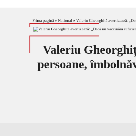
Prima pagină
»
National
»
Valeriu Gheorghiță avertizează: „Dac
Valeriu Gheorghiț
persoane, îmbolnăvi