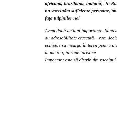
africană, braziliană, indiană). În R
nu vaccinăm suficiente persoane, îmb
fața tulpinilor noi
Avem două acțiuni importante. Suntem 
au adresabilitate crescută – vom deci
echipele sa meargă în teren pentru a a
la metrou, in zone turistice
Important este să distribuim vaccinul