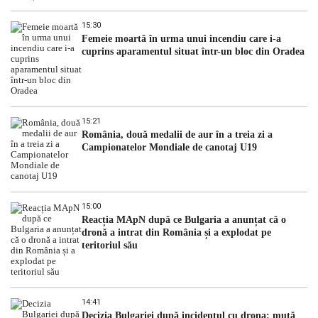
15:30
Femeie moartă în urma unui incendiu care i-a
cuprins aparamentul situat într-un bloc din Oradea
15:21
România, două medalii de aur în a treia zi a
Campionatelor Mondiale de canotaj U19
15:00
Reacția MApN după ce Bulgaria a anunțat că o
dronă a intrat din România și a explodat pe
teritoriul său
14:41
Decizia Bulgariei după incidentul cu drona: mută