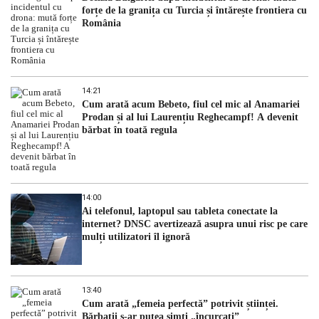
forțe de la granița cu Turcia și întărește frontiera cu
România
14:21
Cum arată acum Bebeto, fiul cel mic al Anamariei
Prodan și al lui Laurențiu Reghecampf! A devenit
bărbat în toată regula
14:00
Ai telefonul, laptopul sau tableta conectate la
internet? DNSC avertizează asupra unui risc pe care
mulți utilizatori îl ignoră
13:40
Cum arată „femeia perfectă” potrivit științei.
Bărbații s-ar putea simți „încurcați”