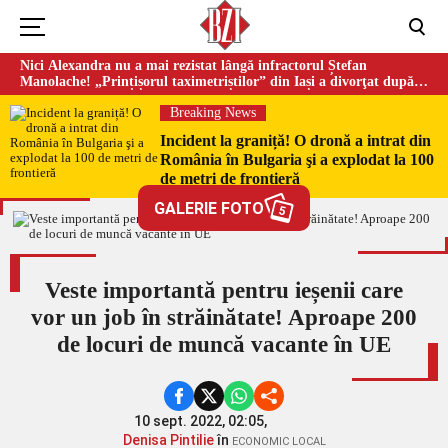
Nici Alexandra nu a mai rezistat lângă infractorul Ștefan
Manolache! „Prințișorul taximetriștilor” din Iași a divorţat după
doi ani de căsnicie
Breaking News
Incident la graniță! O dronă a intrat din
România în Bulgaria şi a explodat la 100
de metri de frontieră
GALERIE FOTO
5
Veste importantă pentru ieșenii care
vor un job în străinătate! Aproape 200
de locuri de muncă vacante în UE
10 sept. 2022, 02:05,
Denisa Pintilie
în
ECONOMIC LOCAL