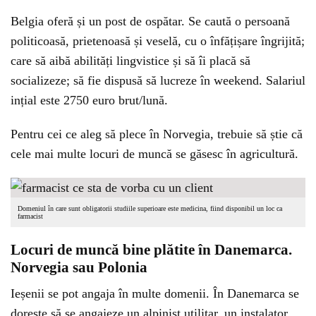
Belgia oferă și un post de ospătar. Se caută o persoană
politicoasă, prietenoasă și veselă, cu o înfățișare îngrijită;
care să aibă abilități lingvistice și să îi placă să
socializeze; să fie dispusă să lucreze în weekend. Salariul
ințial este 2750 euro brut/lună.
Pentru cei ce aleg să plece în Norvegia, trebuie să știe că
cele mai multe locuri de muncă se găsesc în agricultură.
Domeniul în care sunt obligatorii studiile superioare este medicina, fiind disponibil un loc ca
farmacist
Locuri de muncă bine plătite în Danemarca.
Norvegia sau Polonia
Ieșenii se pot angaja în multe domenii. În Danemarca se
dorește să se angajeze un alpinist utilitar, un instalator