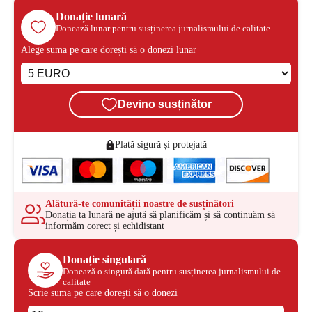
Donație lunară
Donează lunar pentru susținerea jurnalismului de calitate
Alege suma pe care dorești să o donezi lunar
Devino susținător
Plată sigură și protejată
Alătură-te comunității noastre de susținători
Donația ta lunară ne ajută să planificăm și să continuăm să
informăm corect și echidistant
Donație singulară
Donează o singură dată pentru susținerea jurnalismului de
calitate
Scrie suma pe care dorești să o donezi