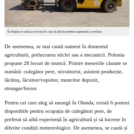
În Olanda se caută un stivuitorist care să aibă de preferat experiență și certificat
De asemenea, se mai caută oameni în domeniul
agriculturii, prelucrarea sticlei sau a mecanicii. Polonia
propune 28 locuri de muncă. Printre meseriile căutate se
numără: culegător pere, stivuitorist, asistent producție,
lăcătuș, lăcuitor/vopsitor, muncitor depozit,
strungar/frezor.
Pentru cei care aleg să meargă în Olanda, există 6 posturi
disponibile pentru ocupația de culegători pere, de
preferat să aibă experiență în agricultură și să lucreze în
diferite condiții meteorologice. De asemenea, se caută și