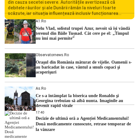
din cauza secetei severe. Autoritățile avertizează că
debitele râurilor și ale Dunării rămân la niveluri foarte
scăzute, iar situația influențează inclusiv funcționarea
Centralei Nucleare de la Cernavodă. România se confruntă
A1.ro
cu una dintre cele mai dificile perioade din punct de vedere
Nelu Vlad, solistul trupei Azur, nevoit să își vândă
hidrologic din ultimii ani. Lipsa […]
terenul din Băile Tușnad. Cât cere pe el: „Timpul
nu îmi mai permite”
Observatornews.ro
Oraşul din România măturat de vijelie. Oamenii s-
au baricadat în case, vântul a smuls copaci şi
acoperişuri
As.ro
Ce s-a întâmplat la biserica unde Ronaldo şi
Georgina trebuiau să aibă nunta. Imaginile au
devenit rapid virale
17:40
Decizie de ultimă oră a Agenției Medicamentului!
Două medicamente cunoscute, retrase temporar de
la vânzare