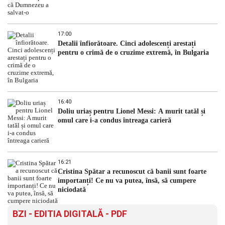
17:00
Detalii înfiorătoare. Cinci adolescenți arestați
pentru o crimă de o cruzime extremă, în Bulgaria
16:40
Doliu uriaș pentru Lionel Messi: A murit tatăl și
omul care i-a condus întreaga carieră
16:21
Cristina Spătar a recunoscut că banii sunt foarte
importanți! Ce nu va putea, însă, să cumpere
niciodată
BZI - EDITIA DIGITALĂ - PDF