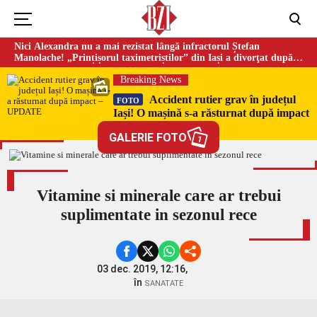
Nici Alexandra nu a mai rezistat lângă infractorul Ștefan
Manolache! „Prințișorul taximetriștilor” din Iași a divorţat după
doi ani de căsnicie
Breaking News
Accident rutier grav în județul
FOTO
Iași! O mașină s-a răsturnat după impact
– UPDATE
GALERIE FOTO
1
Vitamine si minerale care ar trebui
suplimentate in sezonul rece
03 dec. 2019, 12:16,
în
SANATATE