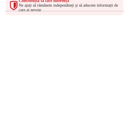
Contribuția ta face diferența
Ne ajuți să rămânem independenți și să aducem informații de
care ai nevoie