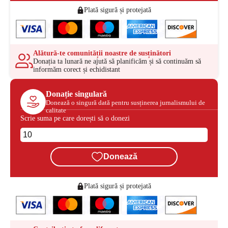
Plată sigură și protejată
Alătură-te comunității noastre de susținători
Donația ta lunară ne ajută să planificăm și să continuăm să
informăm corect și echidistant
Donație singulară
Donează o singură dată pentru susținerea jurnalismului de
calitate
Scrie suma pe care dorești să o donezi
Donează
Plată sigură și protejată