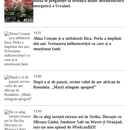
Rusia se pregătește să lovească masiv infrastructura
energetică a Ucrainei
13:21
Alina Ceușan și-a sărbătorit fiica. Perla a împlinit
doi ani. Scrisoarea influenceriței cu care și-a
emoționat fanii
13:00
După o zi de pauză, revine valul de aer african în
România. „Marți atingem apogeul”
12:43
De ce aleg turiștii retreat-uri în Sicilia. Discuție cu
Mirona Gâdei, fondator Salt on Waves și Oranjad,
intr-un nou episod de #PodcastBZI!