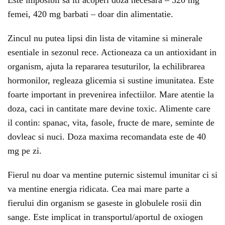
Este imposibil sa iti acoperi doza necesara – 320 mg
femei, 420 mg barbati – doar din alimentatie.
Zincul nu putea lipsi din lista de vitamine si minerale
esentiale in sezonul rece. Actioneaza ca un antioxidant in
organism, ajuta la repararea tesuturilor, la echilibrarea
hormonilor, regleaza glicemia si sustine imunitatea. Este
foarte important in prevenirea infectiilor. Mare atentie la
doza, caci in cantitate mare devine toxic. Alimente care
il contin: spanac, vita, fasole, fructe de mare, seminte de
dovleac si nuci. Doza maxima recomandata este de 40
mg pe zi.
Fierul nu doar va mentine puternic sistemul imunitar ci si
va mentine energia ridicata. Cea mai mare parte a
fierului din organism se gaseste in globulele rosii din
sange. Este implicat in transportul/aportul de oxiogen