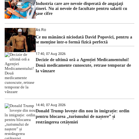
Industria care are nevoie disperată de angajaţi
tineri. Nu ai nevoie de facultate pentru salarii cu
şase cifre
As.ro
Ce nu mănâncă niciodată David Popovici, pentru a
se menţine într-o formă fizică perfectă
17:40, 07 Aug 2026
Decizie de ultimă oră a Agenției Medicamentului!
Două medicamente cunoscute, retrase temporar de
la vânzare
14:40, 07 Aug 2026
Donald Trump lovește din nou în imigrație: ordin
pentru blocarea „turismului de naștere” și
restrângerea cetățeniei