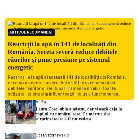
ARTICOL RECOMANDAT
Restricții la apă în 141 de localități din
România. Seceta severă reduce debitele
râurilor și pune presiune pe sistemul
energetic
Restricțiile la apă afectează 141 de localități din România,
din cauza secetei severe. Autoritățile avertizează că
debitele râurilor și ale Dunării rămân la niveluri foarte
scăzute, iar situația influențează inclusiv funcționarea
Centralei Nucleare de la Cernavodă. România se confruntă
A1.ro
cu una dintre cele mai dificile perioade din punct de vedere
Laura Cosoi abia a născut, dar visează deja la
hidrologic din ultimii ani. Lipsa […]
copilul cu numărul șase. Ce mărturisire
surprinzătoare a făcut vedeta
Observatornews.ro