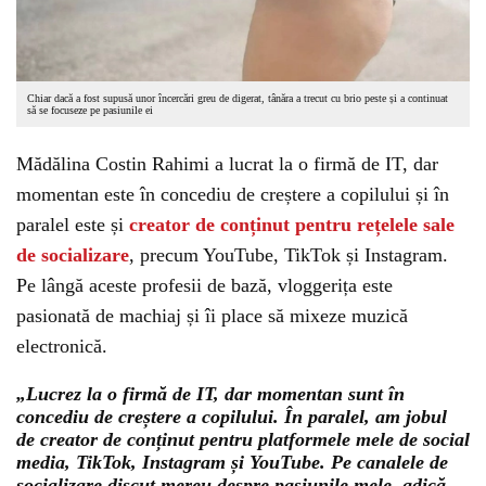
Chiar dacă a fost supusă unor încercări greu de digerat, tânăra a trecut cu brio peste și a continuat
să se focuseze pe pasiunile ei
Mădălina Costin Rahimi a lucrat la o firmă de IT, dar
momentan este în concediu de creștere a copilului și în
paralel este și
creator de conținut pentru rețelele sale
de socializare
, precum YouTube, TikTok și Instagram.
Pe lângă aceste profesii de bază, vloggerița este
pasionată de machiaj și îi place să mixeze muzică
electronică.
„Lucrez la o firmă de IT, dar momentan sunt în
concediu de creștere a copilului. În paralel, am jobul
de creator de conținut pentru platformele mele de social
media, TikTok, Instagram și YouTube. Pe canalele de
socializare discut mereu despre pasiunile mele, adică