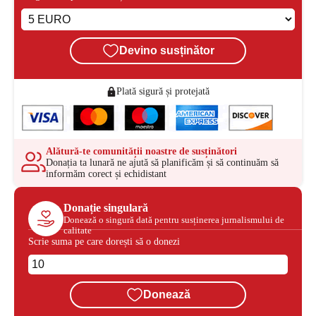
Devino susținător
Plată sigură și protejată
Alătură-te comunității noastre de susținători
Donația ta lunară ne ajută să planificăm și să continuăm să
informăm corect și echidistant
Donație singulară
Donează o singură dată pentru susținerea jurnalismului de
calitate
Scrie suma pe care dorești să o donezi
Donează