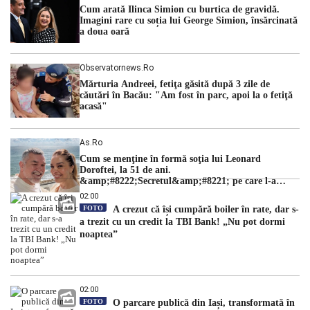
cu una dintre cele mai dificile perioade din punct de vedere
Cum arată Ilinca Simion cu burtica de gravidă.
hidrologic din ultimii ani. Lipsa […]
Imagini rare cu soția lui George Simion, însărcinată
a doua oară
Observatornews.ro
Mărturia Andreei, fetiţa găsită după 3 zile de
căutări în Bacău: "Am fost în parc, apoi la o fetiţă
acasă"
As.ro
Cum se menţine în formă soţia lui Leonard
Doroftei, la 51 de ani.
&amp;#8222;Secretul&amp;#8221; pe care l-a
dezvăluit
02:00
FOTO
A crezut că își cumpără boiler în rate, dar s-
a trezit cu un credit la TBI Bank! „Nu pot dormi
noaptea”
02:00
FOTO
O parcare publică din Iași, transformată în