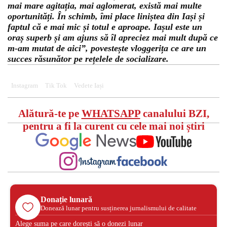
mai mare agitația, mai aglomerat, există mai multe
oportunități. În schimb, îmi place liniștea din Iași și
faptul că e mai mic și totul e aproape. Iașul este un
oraș superb și am ajuns să îl apreciez mai mult după ce
m-am mutat de aici”, povestește vloggerița ce are un
succes răsunător pe rețelele de socializare.
Instagram
Tik Tok
Vedete Iași
Alătură-te pe
WHATSAPP
canalului BZI,
pentru a fi la curent cu cele mai noi știri
Donație lunară
Donează lunar pentru susținerea jurnalismului de calitate
Alege suma pe care dorești să o donezi lunar