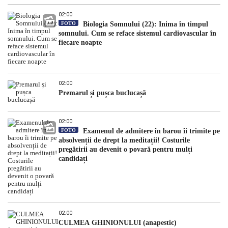
02:00
FOTO
Biologia Somnului (22): Inima în timpul
somnului. Cum se reface sistemul cardiovascular în
fiecare noapte
02:00
Premarul și pușca buclucașă
02:00
FOTO
Examenul de admitere în barou îi trimite pe
absolvenții de drept la meditații! Costurile
pregătirii au devenit o povară pentru mulți
candidați
02:00
CULMEA GHINIONULUI (anapestic)