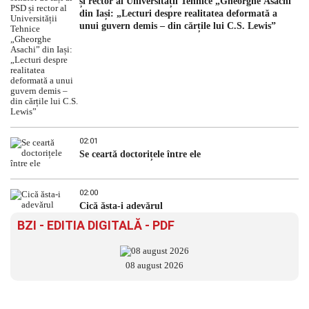
și rector al Universității Tehnice „Gheorghe Asachi”
din Iași: „Lecturi despre realitatea deformată a
unui guvern demis – din cărțile lui C.S. Lewis”
02:01
Se ceartă doctorițele între ele
02:00
Cică ăsta-i adevărul
BZI - EDITIA DIGITALĂ - PDF
08 august 2026