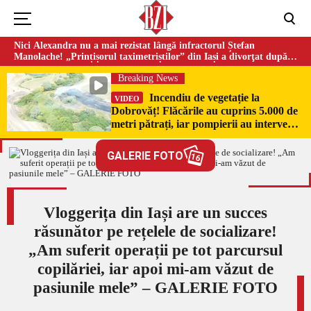
Nici Alexandra nu a mai rezistat lângă infractorul Ștefan
Manolache! „Prințișorul taximetriștilor” din Iași a divorţat după
doi ani de căsnicie
Breaking News
Incendiu de vegetație la
VIDEO
Dobrovăț! Flăcările au cuprins 5.000 de
metri pătrați, iar pompierii au intervenit
de urgență
GALERIE FOTO
16
Vloggerița din Iași are un succes
răsunător pe rețelele de socializare!
„Am suferit operații pe tot parcursul
copilăriei, iar apoi mi-am văzut de
pasiunile mele” – GALERIE FOTO