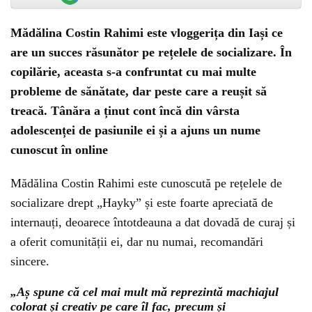
Mădălina Costin Rahimi este vloggerița din Iași ce
are un succes răsunător pe rețelele de socializare. În
copilărie, aceasta s-a confruntat cu mai multe
probleme de sănătate, dar peste care a reușit să
treacă. Tânăra a ținut cont încă din vârsta
adolescenței de pasiunile ei și a ajuns un nume
cunoscut în online
Mădălina Costin Rahimi este cunoscută pe rețelele de
socializare drept „Hayky” și este foarte apreciată de
internauți, deoarece întotdeauna a dat dovadă de curaj și
a oferit comunității ei, dar nu numai, recomandări
sincere.
„Aș spune că cel mai mult mă reprezintă machiajul
colorat și creativ pe care îl fac, precum și