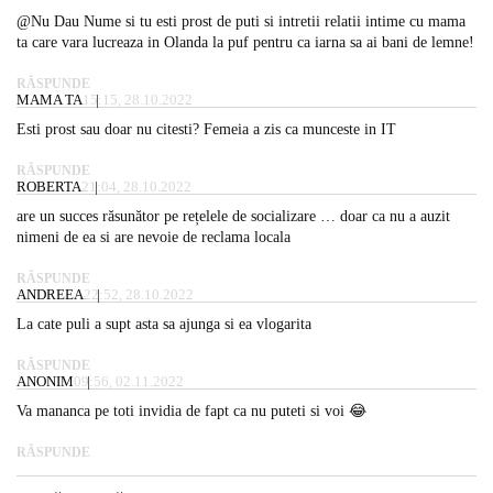
@Nu Dau Nume si tu esti prost de puti si intretii relatii intime cu mama
ta care vara lucreaza in Olanda la puf pentru ca iarna sa ai bani de lemne!
RĂSPUNDE
MAMA TA
15:15, 28.10.2022
Esti prost sau doar nu citesti? Femeia a zis ca munceste in IT
RĂSPUNDE
ROBERTA
21:04, 28.10.2022
are un succes răsunător pe rețelele de socializare … doar ca nu a auzit
nimeni de ea si are nevoie de reclama locala
RĂSPUNDE
ANDREEA
22:52, 28.10.2022
La cate puli a supt asta sa ajunga si ea vlogarita
RĂSPUNDE
ANONIM
09:56, 02.11.2022
Va mananca pe toti invidia de fapt ca nu puteti si voi 😂
RĂSPUNDE