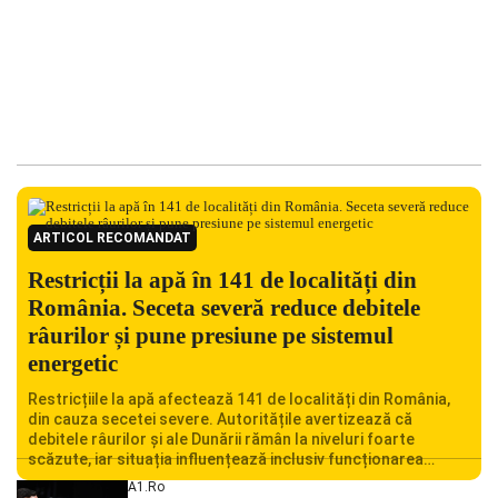
ARTICOL RECOMANDAT
Restricții la apă în 141 de localități din
România. Seceta severă reduce debitele
râurilor și pune presiune pe sistemul
energetic
Restricțiile la apă afectează 141 de localități din România,
din cauza secetei severe. Autoritățile avertizează că
debitele râurilor și ale Dunării rămân la niveluri foarte
scăzute, iar situația influențează inclusiv funcționarea
Centralei Nucleare de la Cernavodă. România se confruntă
A1.ro