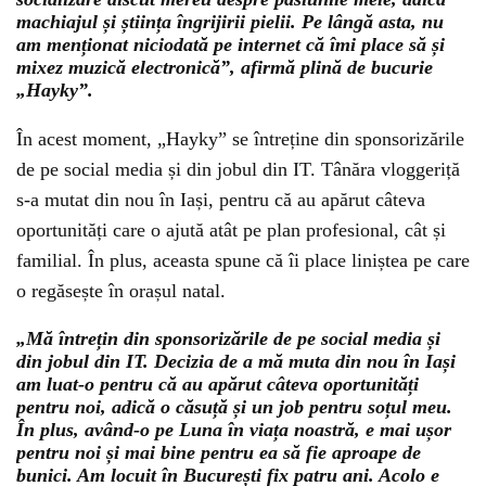
machiajul și știința îngrijirii pielii. Pe lângă asta, nu
am menționat niciodată pe internet că îmi place să și
mixez muzică electronică”, afirmă plină de bucurie
„Hayky”.
În acest moment, „Hayky” se întreține din sponsorizările
de pe social media și din jobul din IT. Tânăra vloggeriță
s-a mutat din nou în Iași, pentru că au apărut câteva
oportunități care o ajută atât pe plan profesional, cât și
familial. În plus, aceasta spune că îi place liniștea pe care
o regăsește în orașul natal.
„Mă întrețin din sponsorizările de pe social media și
din jobul din IT. Decizia de a mă muta din nou în Iași
am luat-o pentru că au apărut câteva oportunități
pentru noi, adică o căsuță și un job pentru soțul meu.
În plus, având-o pe Luna în viața noastră, e mai ușor
pentru noi și mai bine pentru ea să fie aproape de
bunici. Am locuit în București fix patru ani. Acolo e