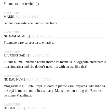
Fluxus, esti un tembel :))
RĂSPUNDE
MARIS
08:31, 28.10.2022
ce frumoasa este sice frumos machiaza
RĂSPUNDE
NU DAM NUME
10:09, 28.10.2022
Fluxus,se pare ca prostia ta e nativa…
RĂSPUNDE
FLUXUS'S DAD
10:31, 28.10.2022
Fluxus nu mai intretine relatii intime cu mama ta. Vloggerita chiar pare o
tipa simpatica and she doesn’t need tits with an ass like that!
RĂSPUNDE
NU DAU NUME
14:27, 28.10.2022
Vloggaritele lui Peste Prajit. E doar în pierde vara, pușlama. Mai bine sa
meargă la munca, nu la întins mana. Mai știu eu un milog din București
pe nume Madalinux.
RĂSPUNDE
ITI DAU SUS
14:54, 28.10.2022