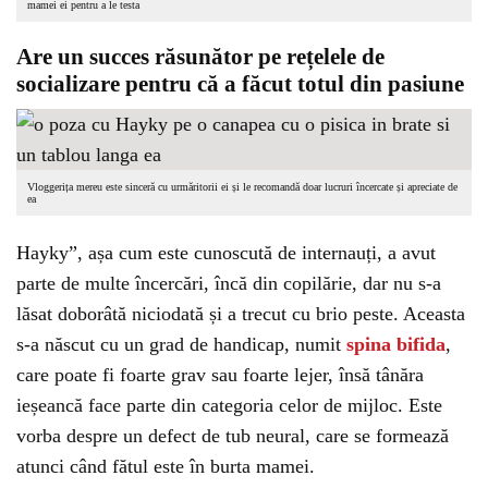
mamei ei pentru a le testa
Are un succes răsunător pe rețelele de
socializare pentru că a făcut totul din pasiune
Vloggerița mereu este sinceră cu urmăritorii ei și le recomandă doar lucruri încercate și apreciate de
ea
Hayky”, așa cum este cunoscută de internauți, a avut
parte de multe încercări, încă din copilărie, dar nu s-a
lăsat doborâtă niciodată și a trecut cu brio peste. Aceasta
s-a născut cu un grad de handicap, numit
spina bifida
,
care poate fi foarte grav sau foarte lejer, însă tânăra
ieșeancă face parte din categoria celor de mijloc. Este
vorba despre un defect de tub neural, care se formează
atunci când fătul este în burta mamei.