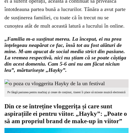
ei a suferit operații, aceasta a continuat să privească
întotdeauna partea bună a lucrurilor. Tânăra a avut parte
de susținerea familiei, cu toate că în trecut nu se
cunoștea atât de mult această latură a lucrului în online.
„Familia m-a susținut mereu. La început, ei nu prea
înțelegeau neapărat ce fac, însă tot au fost alături de
mine. M-am apucat de social media strict din pasiune.
La vremea respectivă, nici nu știam că se poate câștiga
din acest domeniu. Cam 5-6 ani nu am făcut niciun
leu”, mărturisește „Hayky”.
Pe lângă pasiunea pentru machiaj și creare de conținut, tinerei îi place să mixeze muzică electronică
Din ce se întreține vloggerița și care sunt
aspirațiile ei pentru viitor. „Hayky”: „Poate o
să am propriul brand de make-up în viitor”