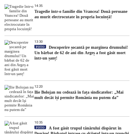
14:35
Tragedie într-o familie din Vrancea! Două persoane
au murit electrocutate în propria locuință!
13:30
FOTO
Descoperire șocantă pe marginea drumului!
Un bărbat de 62 de ani din Argeș a fost găsit mort
într-un șanț!
12:20
Ilie Bolojan nu cedează în fața sindicatelor: „Mai
mult decât își permite România nu putem da”
10:35
FOTO
A fost găsit trupul tânărului dispărut în
Dunăre! Bărbatul intrase cu skijetul într-un trunchi