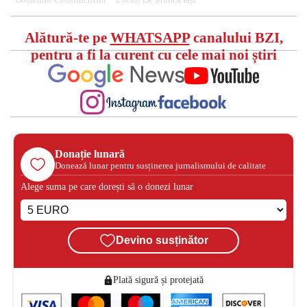
Domeniul Constructiilor
Locuri De Muncă Iași
Alătură-te pe
WHATSAPP
canalului BZI,
pentru a fi la curent cu cele mai noi știri
Donație lunară
Donează lunar pentru susținerea jurnalismului de calitate
Alege suma pe care dorești să o donezi lunar
Devino susținător
Plată sigură și protejată