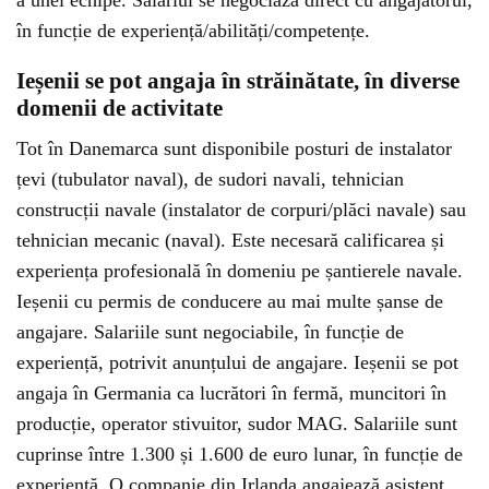
a unei echipe. Salariul se negociază direct cu angajatorul,
în funcție de experiență/abilități/competențe.
Ieșenii se pot angaja în străinătate, în diverse
domenii de activitate
Tot în Danemarca sunt disponibile posturi de instalator
țevi (tubulator naval), de sudori navali, tehnician
construcții navale (instalator de corpuri/plăci navale) sau
tehnician mecanic (naval). Este necesară calificarea și
experiența profesională în domeniu pe șantierele navale.
Ieșenii cu permis de conducere au mai multe șanse de
angajare. Salariile sunt negociabile, în funcție de
experiență, potrivit anunțului de angajare. Ieșenii se pot
angaja în Germania ca lucrători în fermă, muncitori în
producție, operator stivuitor, sudor MAG. Salariile sunt
cuprinse între 1.300 și 1.600 de euro lunar, în funcție de
experiență. O companie din Irlanda angajează asistent