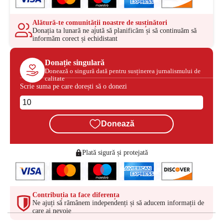
Alătură-te comunității noastre de susținători
Donația ta lunară ne ajută să planificăm și să continuăm să
informăm corect și echidistant
Donație singulară
Donează o singură dată pentru susținerea jurnalismului de
calitate
Scrie suma pe care dorești să o donezi
Donează
Plată sigură și protejată
Contribuția ta face diferența
Ne ajuți să rămânem independenți și să aducem informații de
care ai nevoie