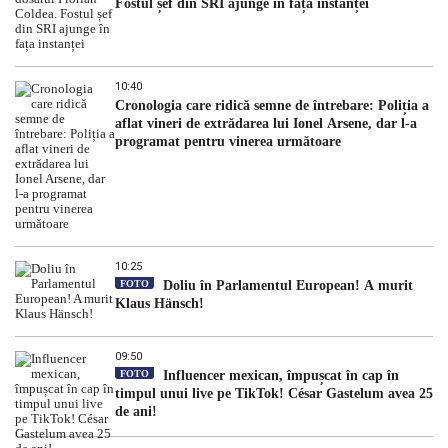
Fostul șef din SRI ajunge în fața instanței
10:40
Cronologia care ridică semne de întrebare: Poliția a
aflat vineri de extrădarea lui Ionel Arsene, dar l-a
programat pentru vinerea următoare
10:25
FOTO
Doliu în Parlamentul European! A murit
Klaus Hänsch!
09:50
FOTO
Influencer mexican, împușcat în cap în
timpul unui live pe TikTok! César Gastelum avea 25
de ani!