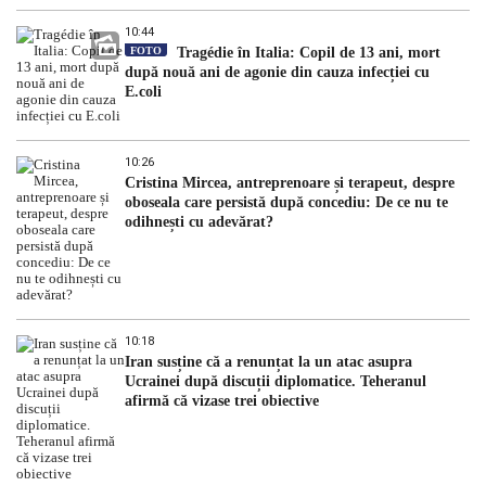
10:44
FOTO
Tragédie în Italia: Copil de 13 ani, mort
după nouă ani de agonie din cauza infecției cu
E.coli
10:26
Cristina Mircea, antreprenoare și terapeut, despre
oboseala care persistă după concediu: De ce nu te
odihnești cu adevărat?
10:18
Iran susține că a renunțat la un atac asupra
Ucrainei după discuții diplomatice. Teheranul
afirmă că vizase trei obiective