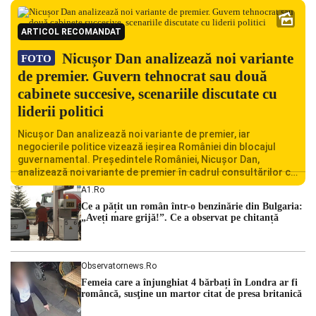
ARTICOL RECOMANDAT
Nicușor Dan analizează noi variante
FOTO
de premier. Guvern tehnocrat sau două
cabinete succesive, scenariile discutate cu
liderii politici
Nicușor Dan analizează noi variante de premier, iar
negocierile politice vizează ieșirea României din blocajul
guvernamental. Președintele României, Nicușor Dan,
analizează noi variante de premier în cadrul consultărilor cu
liderii politici. Ciprian Ciucu vorbește despre scenariul unui
A1.ro
guvern tehnocrat și despre posibilitatea a două cabinete
Ce a pățit un român într-o benzinărie din Bulgaria:
succesive. Nicușor Dan analizează noi variante de premier
„Aveți mare grijă!”. Ce a observat pe chitanță
România traversează […]
Observatornews.ro
Femeia care a înjunghiat 4 bărbați în Londra ar fi
româncă, susţine un martor citat de presa britanică