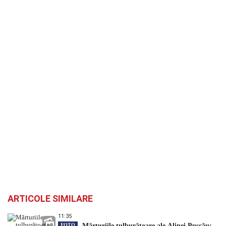
ARTICOLE SIMILARE
11:35
FOTO
Mărturiile tulburătoare ale Alinei Pușcău: