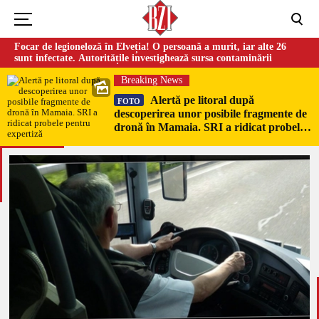
Focar de legioneloză în Elveția! O persoană a murit, iar alte 26
sunt infectate. Autoritățile investighează sursa contaminării
Breaking News
Alertă pe litoral după
FOTO
descoperirea unor posibile fragmente de
dronă în Mamaia. SRI a ridicat probele
pentru expertiză