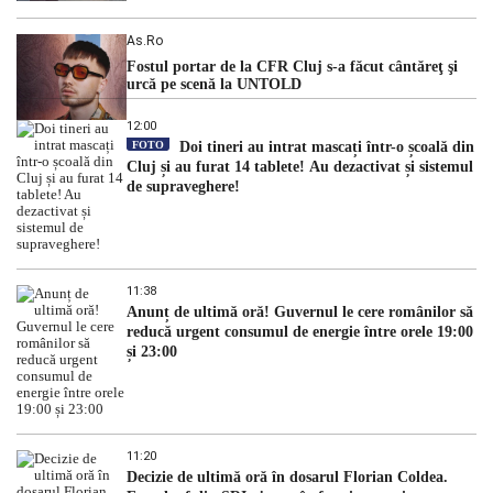
As.ro
Fostul portar de la CFR Cluj s-a făcut cântăreţ şi
urcă pe scenă la UNTOLD
12:00
FOTO
Doi tineri au intrat mascați într-o școală din
Cluj și au furat 14 tablete! Au dezactivat și sistemul
de supraveghere!
11:38
Anunț de ultimă oră! Guvernul le cere românilor să
reducă urgent consumul de energie între orele 19:00
și 23:00
11:20
Decizie de ultimă oră în dosarul Florian Coldea.