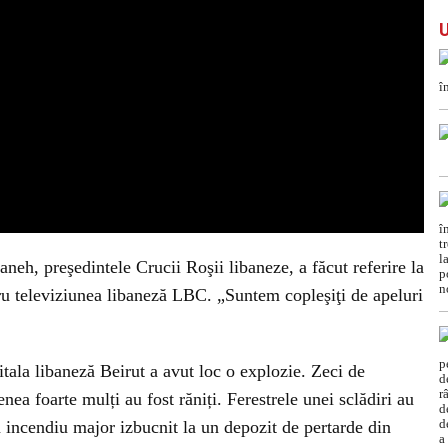
neh, preşedintele Crucii Roşii libaneze, a făcut referire la
ntru televiziunea libaneză LBC. „Suntem copleşiţi de apeluri
itala libaneză Beirut a avut loc o explozie. Zeci de
ea foarte mulți au fost răniți. Ferestrele unei sclădiri au
un incendiu major izbucnit la un depozit de pertarde din