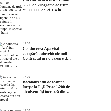
Direcția Silvică Iași a vândut
5.500 de kilograme de trufe
cu 660.000 de lei. Ca în
fiecare an, ciupercile de lux
au ajuns în restaurantele din
Europa, în special în Italia
02:00
Conducerea ApaVital
cumpără autovehicule noi!
Contractul are o valoare de
639.000 de lei
02:00
Bacalaureatul de toamnă
începe la Iași! Peste 1.200 de
absolvenți își încearcă din
nou norocul
02:00