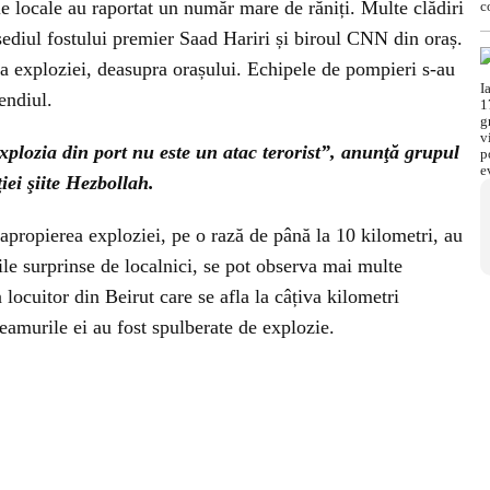
le locale au raportat un număr mare de răniți. Multe clădiri
 sediul fostului premier Saad Hariri și biroul CNN din oraș.
ma exploziei, deasupra orașului. Echipele de pompieri s-au
endiul.
explozia din port nu este un atac terorist”, anunţă grupul
ei şiite Hezbollah.
 apropierea exploziei, pe o rază de până la 10 kilometri, au
le surprinse de localnici, se pot observa mai multe
 locuitor din Beirut care se afla la câțiva kilometri
geamurile ei au fost spulberate de explozie.