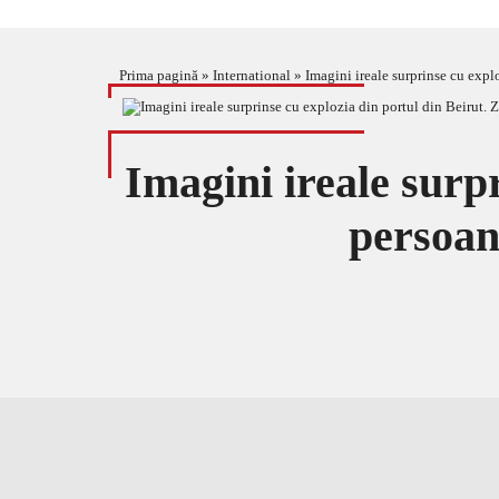
Prima pagină
»
International
»
Imagini ireale surprinse cu expl
Imagini ireale surpr
persoan