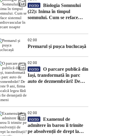
Biologia Somnului
FOTO
(22): Inima în timpul
somnului. Cum se reface
sistemul cardiovascular în
fiecare noapte
02:00
Premarul și pușca buclucașă
02:00
O parcare publică din
FOTO
Iași, transformată în parc
auto de dezmembrări! De
peste 9 ani, firma încalcă
legea fără să fie deranjată de
nimeni
02:00
Examenul de
FOTO
admitere în barou îi trimite
pe absolvenții de drept la