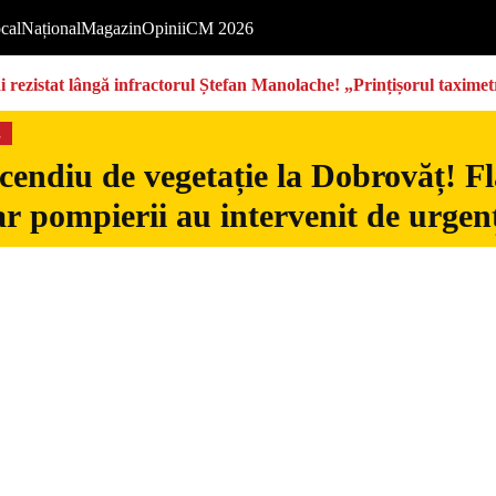
cal
Național
Magazin
Opinii
CM 2026
rezistat lângă infractorul Ștefan Manolache! „Prințișorul taximetri
s
cendiu de vegetație la Dobrovăț! Fl
iar pompierii au intervenit de urgen