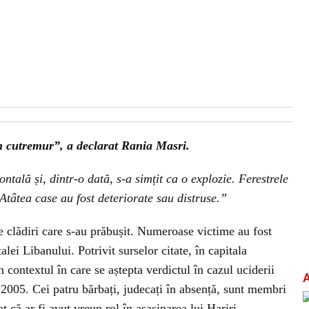
un cutremur”, a declarat Rania Masri.
tală și, dintr-o dată, s-a simțit ca o explozie. Ferestrele
. Atâtea case au fost deteriorate sau distruse.”
e clădiri care s-au prăbușit. Numeroase victime au fost
talei Libanului. Potrivit surselor citate, în capitala
 contextul în care se aștepta verdictul în cazul uciderii
 2005. Cei patru bărbați, judecați în absență, sunt membri
t că ar fi avut vreun rol în asasinarea lui Hariri.