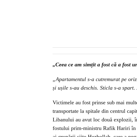
„Ceea ce am simțit a fost că a fost 
„Apartamentul s-a cutremurat pe orizon
și ușile s-au deschis. Sticla s-a spart
Victimele au fost prinse sub mai mult
transportate la spitale din centrul capi
Libanului au avut loc două explozii, în
fostului prim-ministru Rafik Hariri în
ai grupării șiite Hezbollah, care a nega