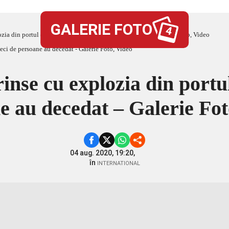
GALERIE FOTO
4
ozia din portul din Beirut. Zeci de persoane au decedat – Galerie Foto, Video
inse cu explozia din portu
e au decedat – Galerie Fot
04 aug. 2020, 19:20,
în
INTERNATIONAL