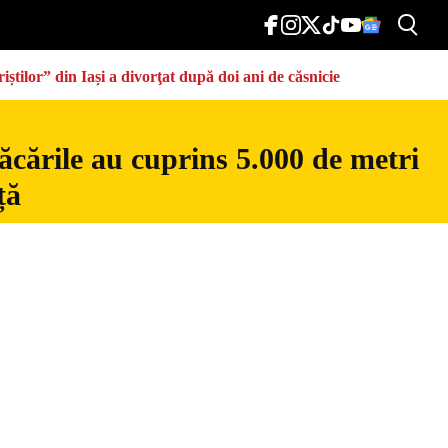
știlor” din Iași a divorţat după doi ani de căsnicie
ăcările au cuprins 5.000 de metri
ță