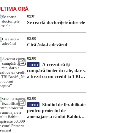
ULTIMA ORĂ
02:01
Se ceartă doctorițele între ele
02:00
Cică ăsta-i adevărul
02:00
A crezut că își
FOTO
cumpără boiler în rate, dar s-
a trezit cu un credit la TBI
Bank! „Nu pot dormi
noaptea”
02:00
Studiul de fezabilitate
FOTO
pentru proiectul de
amenajare a râului Bahlui
depășește 50.000 de euro!
Primăria a semnat contractul