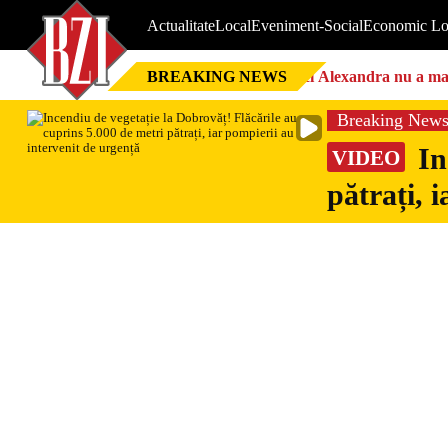
Actualitate
Local
Eveniment-Social
Economic Lo
BREAKING NEWS
Nici Alexandra nu a mai 
Breaking New
In
VIDEO
pătrați, 