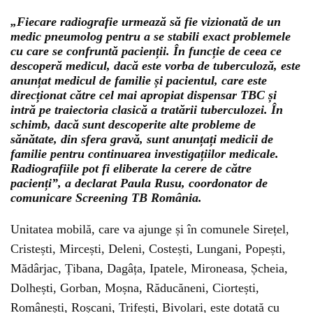
„Fiecare radiografie urmează să fie vizionată de un
medic pneumolog pentru a se stabili exact problemele
cu care se confruntă pacienții. În funcție de ceea ce
descoperă medicul, dacă este vorba de tuberculoză, este
anunțat medicul de familie și pacientul, care este
direcționat către cel mai apropiat dispensar TBC și
intră pe traiectoria clasică a tratării tuberculozei. În
schimb, dacă sunt descoperite alte probleme de
sănătate, din sfera gravă, sunt anunțați medicii de
familie pentru continuarea investigațiilor medicale.
Radiografiile pot fi eliberate la cerere de către
pacienți”, a declarat Paula Rusu, coordonator de
comunicare Screening TB România.
Unitatea mobilă, care va ajunge și în comunele Sirețel,
Cristești, Mircești, Deleni, Costești, Lungani, Popești,
Mădârjac, Țibana, Dagâța, Ipatele, Mironeasa, Șcheia,
Dolhești, Gorban, Moșna, Răducăneni, Ciortești,
Românești, Roșcani, Trifești, Bivolari, este dotată cu