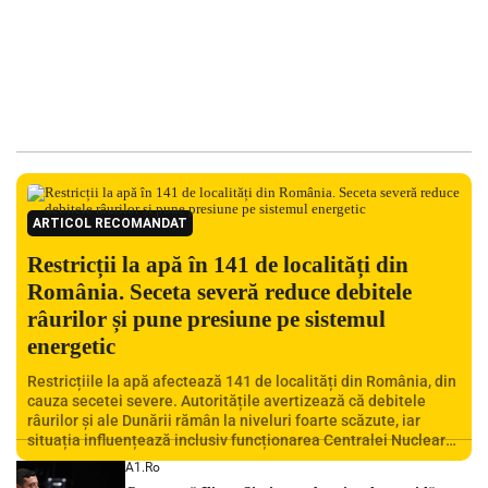
ARTICOL RECOMANDAT
Restricții la apă în 141 de localități din
România. Seceta severă reduce debitele
râurilor și pune presiune pe sistemul
energetic
Restricțiile la apă afectează 141 de localități din România, din
cauza secetei severe. Autoritățile avertizează că debitele
râurilor și ale Dunării rămân la niveluri foarte scăzute, iar
situația influențează inclusiv funcționarea Centralei Nucleare
de la Cernavodă. România se confruntă cu una dintre cele mai
A1.ro
dificile perioade din punct de vedere hidrologic din ultimii ani.