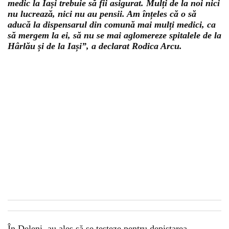
medic la Iași trebuie să fii asigurat. Mulți de la noi nici
nu lucrează, nici nu au pensii. Am înțeles că o să
aducă la dispensarul din comună mai mulți medici, ca
să mergem la ei, să nu se mai aglomereze spitalele de la
Hârlău și de la Iași”, a declarat Rodica Arcu.
În Deleni, au ales să se testeze pentru depistarea