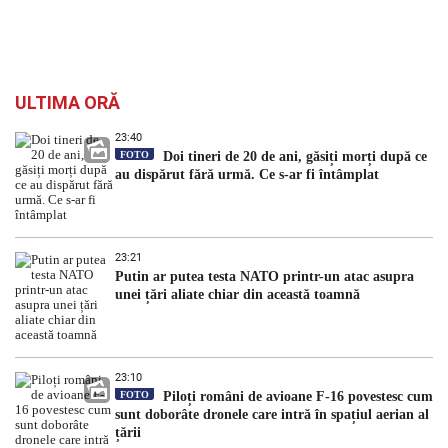
ULTIMA ORĂ
23:40
FOTO
Doi tineri de 20 de ani, găsiți morți după ce
au dispărut fără urmă. Ce s-ar fi întâmplat
23:21
Putin ar putea testa NATO printr-un atac asupra
unei țări aliate chiar din această toamnă
23:10
FOTO
Piloți români de avioane F-16 povestesc cum
sunt doborâte dronele care intră în spațiul aerian al
țării