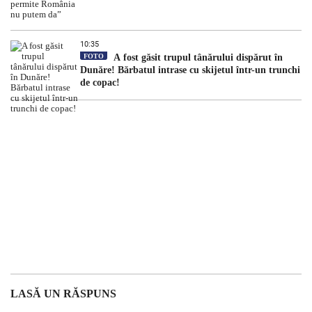
10:35
FOTO
A fost găsit trupul tânărului dispărut în
Dunăre! Bărbatul intrase cu skijetul într-un trunchi
de copac!
LASĂ UN RĂSPUNS