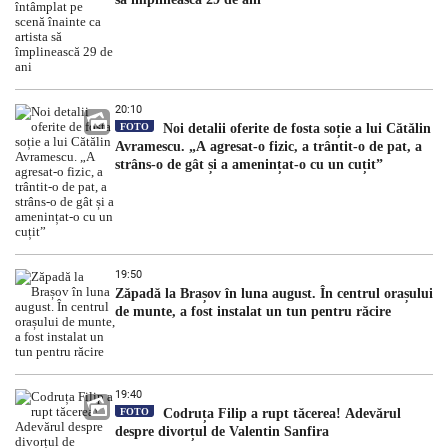
20:10
FOTO
Noi detalii oferite de fosta soție a lui Cătălin
Avramescu. „A agresat-o fizic, a trântit-o de pat, a
strâns-o de gât și a amenințat-o cu un cuțit”
19:50
Zăpadă la Brașov în luna august. În centrul orașului
de munte, a fost instalat un tun pentru răcire
19:40
FOTO
Codruța Filip a rupt tăcerea! Adevărul
despre divorțul de Valentin Sanfira