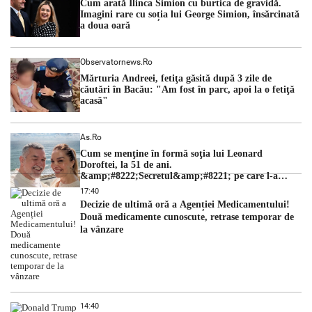
Cum arată Ilinca Simion cu burtica de gravidă.
Lipsa […]
Imagini rare cu soția lui George Simion, însărcinată
a doua oară
Observatornews.ro
Mărturia Andreei, fetiţa găsită după 3 zile de
căutări în Bacău: "Am fost în parc, apoi la o fetiţă
acasă"
As.ro
Cum se menţine în formă soţia lui Leonard
Doroftei, la 51 de ani.
&amp;#8222;Secretul&amp;#8221; pe care l-a
dezvăluit
17:40
Decizie de ultimă oră a Agenției Medicamentului!
Două medicamente cunoscute, retrase temporar de
la vânzare
14:40