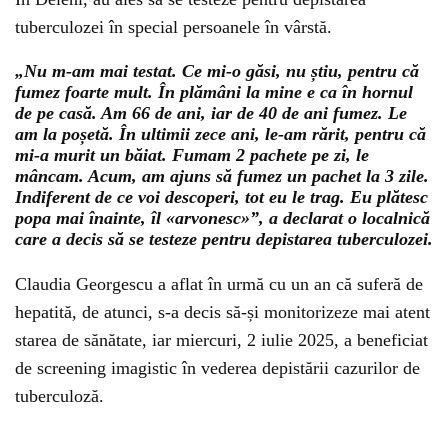
tuberculozei în special persoanele în vârstă.
„Nu m-am mai testat. Ce mi-o găsi, nu știu, pentru că
fumez foarte mult. În plămâni la mine e ca în hornul
de pe casă. Am 66 de ani, iar de 40 de ani fumez. Le
am la poșetă. În ultimii zece ani, le-am rărit, pentru că
mi-a murit un băiat. Fumam 2 pachete pe zi, le
mâncam. Acum, am ajuns să fumez un pachet la 3 zile.
Indiferent de ce voi descoperi, tot eu le trag. Eu plătesc
popa mai înainte, îl «arvonesc»”, a declarat o localnică
care a decis să se testeze pentru depistarea tuberculozei.
Claudia Georgescu a aflat în urmă cu un an că suferă de
hepatită, de atunci, s-a decis să-și monitorizeze mai atent
starea de sănătate, iar miercuri, 2 iulie 2025, a beneficiat
de screening imagistic în vederea depistării cazurilor de
tuberculoză.