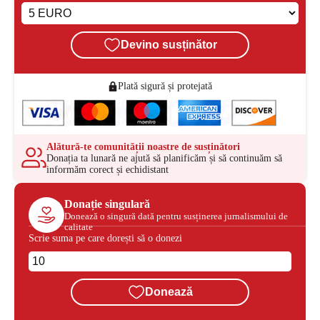
Devino susținător
Plată sigură și protejată
Alătură-te comunității noastre de susținători
Donația ta lunară ne ajută să planificăm și să continuăm să
informăm corect și echidistant
Donație singulară
Donează o singură dată pentru susținerea jurnalismului de
calitate
Scrie suma pe care dorești să o donezi
Donează