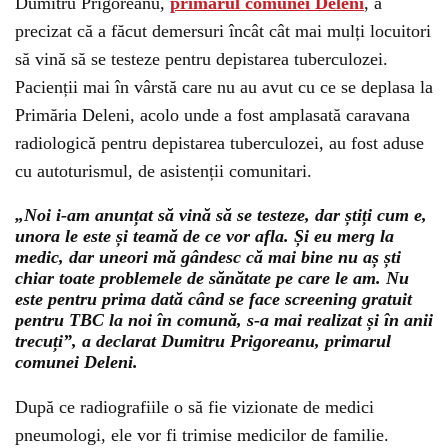
Dumitru Prigoreanu,
primarul comunei Deleni
, a
precizat că a făcut demersuri încât cât mai mulți locuitori
să vină să se testeze pentru depistarea tuberculozei.
Pacienții mai în vârstă care nu au avut cu ce se deplasa la
Primăria Deleni, acolo unde a fost amplasată caravana
radiologică pentru depistarea tuberculozei, au fost aduse
cu autoturismul, de asistenții comunitari.
„Noi i-am anunțat să vină să se testeze, dar știți cum e,
unora le este și teamă de ce vor afla. Și eu merg la
medic, dar uneori mă gândesc că mai bine nu aș ști
chiar toate problemele de sănătate pe care le am. Nu
este pentru prima dată când se face screening gratuit
pentru TBC la noi în comună, s-a mai realizat și în anii
trecuți”, a declarat Dumitru Prigoreanu, primarul
comunei Deleni.
După ce radiografiile o să fie vizionate de medici
pneumologi, ele vor fi trimise medicilor de familie.