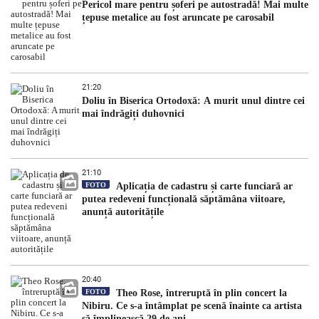
Pericol mare pentru șoferi pe autostradă! Mai multe
țepuse metalice au fost aruncate pe carosabil
21:20
Doliu în Biserica Ortodoxă: A murit unul dintre cei
mai îndrăgiți duhovnici
21:10
FOTO
Aplicația de cadastru și carte funciară ar
putea redeveni funcțională săptămâna viitoare,
anunță autoritățile
20:40
FOTO
Theo Rose, întreruptă în plin concert la
Nibiru. Ce s-a întâmplat pe scenă înainte ca artista
să împlinească 29 de ani