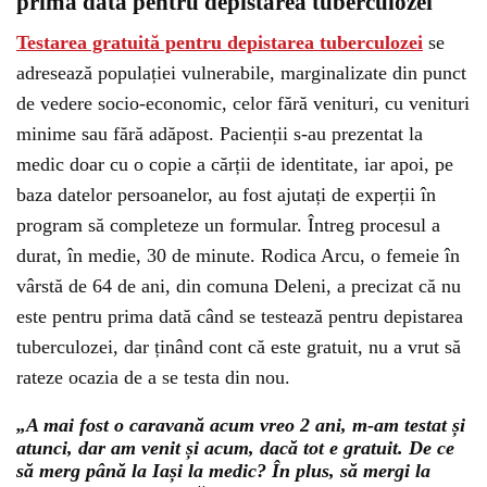
prima dată pentru depistarea tuberculozei
Testarea gratuită pentru depistarea tuberculozei
se
adresează populației vulnerabile, marginalizate din punct
de vedere socio-economic, celor fără venituri, cu venituri
minime sau fără adăpost. Pacienții s-au prezentat la
medic doar cu o copie a cărții de identitate, iar apoi, pe
baza datelor persoanelor, au fost ajutați de experții în
program să completeze un formular. Întreg procesul a
durat, în medie, 30 de minute. Rodica Arcu, o femeie în
vârstă de 64 de ani, din comuna Deleni, a precizat că nu
este pentru prima dată când se testează pentru depistarea
tuberculozei, dar ținând cont că este gratuit, nu a vrut să
rateze ocazia de a se testa din nou.
„A mai fost o caravană acum vreo 2 ani, m-am testat și
atunci, dar am venit și acum, dacă tot e gratuit. De ce
să merg până la Iași la medic? În plus, să mergi la