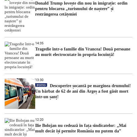
Donald Trump lovește din nou în imigrație: ordin
pentru blocarea „turismului de naștere” și
restrângerea cetățeniei
14:35
Tragedie într-o familie din Vrancea! Două persoane
au murit electrocutate în propria locuință!
13:30
FOTO
Descoperire șocantă pe marginea drumului!
Un bărbat de 62 de ani din Argeș a fost găsit mort
într-un șanț!
12:20
Ilie Bolojan nu cedează în fața sindicatelor: „Mai
mult decât își permite România nu putem da”