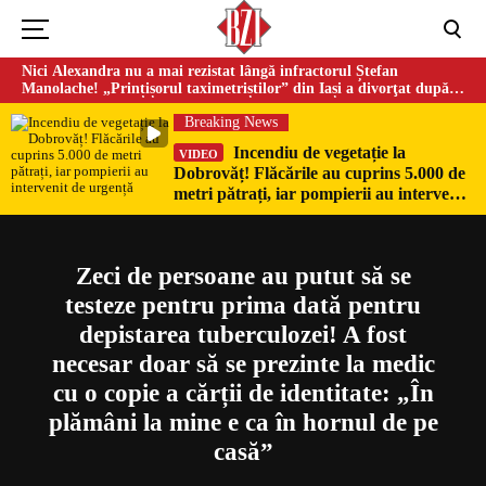
Nici Alexandra nu a mai rezistat lângă infractorul Ștefan
Manolache! „Prințișorul taximetriștilor” din Iași a divorţat după
doi ani de căsnicie
Breaking News
Incendiu de vegetație la
VIDEO
Dobrovăț! Flăcările au cuprins 5.000 de
Could not play video.
metri pătrați, iar pompierii au intervenit
There was a problem trying to load the video.
de urgență
Error code: html5_video:4
Zeci de persoane au putut să se
testeze pentru prima dată pentru
depistarea tuberculozei! A fost
necesar doar să se prezinte la medic
cu o copie a cărții de identitate: „În
plămâni la mine e ca în hornul de pe
casă”