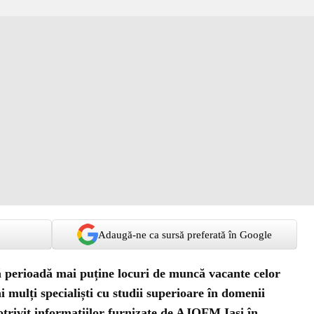
Adaugă-ne ca sursă preferată în Google
tă perioadă mai puține locuri de muncă vacante celor
i mulți specialiști cu studii superioare în domenii
otrivit informațiilor furnizate de AJOFM Iași în