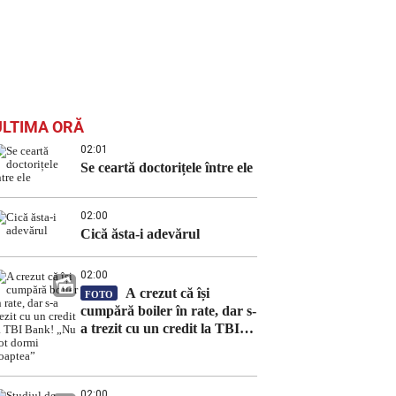
ULTIMA ORĂ
02:01
Se ceartă doctorițele între ele
02:00
Cică ăsta-i adevărul
02:00
A crezut că își
FOTO
cumpără boiler în rate, dar s-
a trezit cu un credit la TBI
Bank! „Nu pot dormi
noaptea”
02:00