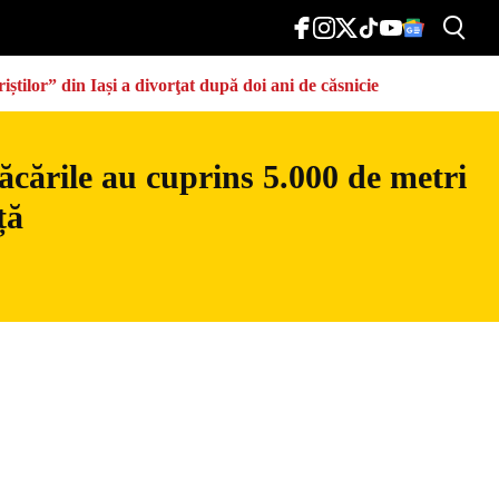
știlor” din Iași a divorţat după doi ani de căsnicie
ăcările au cuprins 5.000 de metri
ță