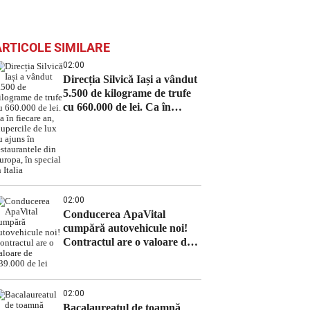
ARTICOLE SIMILARE
02:00
Direcția Silvică Iași a vândut
5.500 de kilograme de trufe
cu 660.000 de lei. Ca în
fiecare an, ciupercile de lux
au ajuns în restaurantele din
Europa, în special în Italia
02:00
Conducerea ApaVital
cumpără autovehicule noi!
Contractul are o valoare de
639.000 de lei
02:00
Bacalaureatul de toamnă