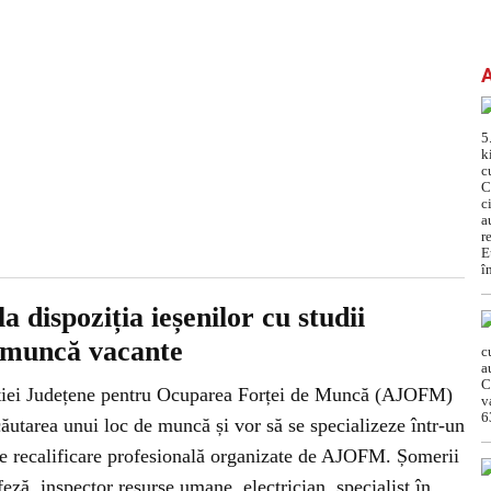
a dispoziția ieșenilor cu studii
e muncă vacante
genției Județene pentru Ocuparea Forței de Muncă (AJOFM)
căutarea unui loc de muncă și vor să se specializeze într-un
e recalificare profesională organizate de AJOFM. Șomerii
eză, inspector resurse umane, electrician, specialist în