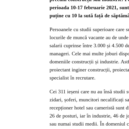
perioada 10-17 februarie 2021, sunt
puține cu 10 la sută față de săptă
Persoanele cu studii superioare care su
locurile de muncă vacante au de unde 
salarii cuprinse între 3.000 și 4.500 de
manageri. Cele mai multe joburi dispo
domeniile construcții și industrie. Ast
proiectant inginer construcții, proiecta
specialist în recrutare.
Cei 311 ieșeni care nu au însă studii s
zidari, șoferi, muncitori necalificați 
recepționer hotel sau cameristă sunt d
26 de posturi, iar în industrie, 46 de j
sau numai studii medii. În domeniul c