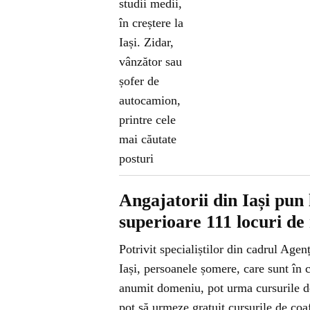
Angajatorii din Iași pun l
superioare 111 locuri d
Potrivit specialiștilor din cadrul A
Iași, persoanele șomere, care sunt în 
anumit domeniu, pot urma cursurile d
pot să urmeze gratuit cursurile de coaf