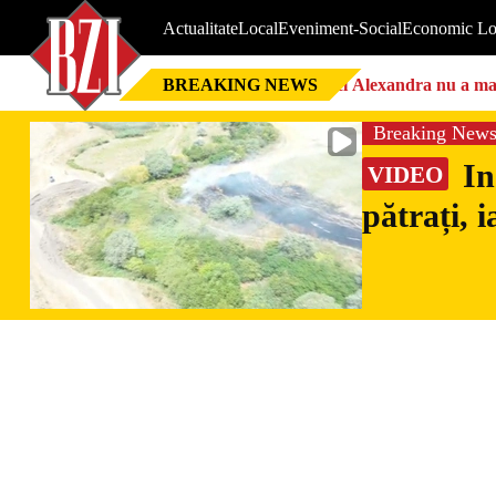
Actualitate
Local
Eveniment-Social
Economic Lo
BREAKING NEWS
Nici Alexandra nu a mai 
Breaking New
In
VIDEO
pătrați, 