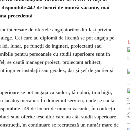
 disponibile 442 de locuri de muncă vacante, mai
mâna precedentă
nt interesate de ofertele angajatorilor din Iași privind
alege. Cei care au diplomă de licență se pot angaja pe
 lei, lunar, pe funcții de ingineri, proiectanți sau
nibile pentru persoanele cu studii superioare sunt în
fel, se caută manager proiect, proiectant arhitect,
nt inginer instalații sau geodez, dar și șef de șantier și
uperioare se pot angaja ca sudori, tâmplari, tinichigii,
sau lăcătuș mecanic. În domeniul servicii, unde se caută
isponibile 149 de locuri de muncă vacante, în confecții,
oburi sunt oferite ieșenilor care au atât studii superioare
onstrucții, în continuare se recrutează un număr mare de