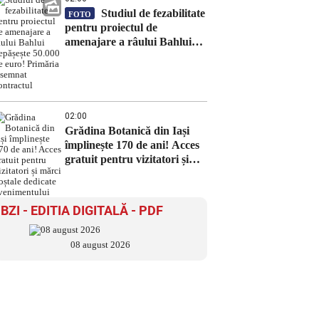
Studiul de fezabilitate
FOTO
pentru proiectul de
amenajare a râului Bahlui
depășește 50.000 de euro!
Primăria a semnat contractul
02:00
Grădina Botanică din Iași
împlinește 170 de ani! Acces
gratuit pentru vizitatori și
mărci poștale dedicate
evenimentului
BZI - EDITIA DIGITALĂ - PDF
08 august 2026