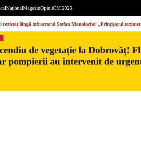
cal
Național
Magazin
Opinii
CM 2026
rezistat lângă infractorul Ștefan Manolache! „Prințișorul taximetri
s
cendiu de vegetație la Dobrovăț! Fl
iar pompierii au intervenit de urgen