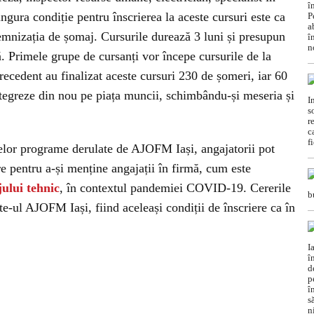
ngura condiție pentru înscrierea la aceste cursuri este ca
demnizația de șomaj. Cursurile durează 3 luni și presupun
că. Primele grupe de cursanți vor începe cursurile de la
recedent au finalizat aceste cursuri 230 de șomeri, iar 60
 integreze din nou pe piața muncii, schimbându-și meseria și
elor programe derulate de AJOFM Iași, angajatorii pot
re pentru a-și menține angajații în firmă, cum este
ului tehnic
, în contextul pandemiei COVID-19. Cererile
ite-ul AJOFM Iași, fiind aceleași condiții de înscriere ca în