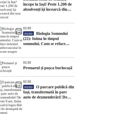
începe la Iași! Peste 1.200 de
absolvenți își încearcă din
nou norocul
02:00
Biologia Somnului
FOTO
(22): Inima în timpul
somnului. Cum se reface
sistemul cardiovascular în
fiecare noapte
02:00
Premarul și pușca buclucașă
02:00
O parcare publică din
FOTO
Iași, transformată în parc
auto de dezmembrări! De
peste 9 ani, firma încalcă
legea fără să fie deranjată de
nimeni