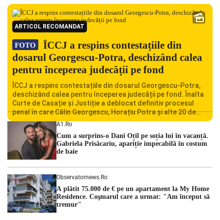
ARTICOL RECOMANDAT
ÎCCJ a respins contestațiile din
FOTO
dosarul Georgescu-Potra, deschizând calea
pentru începerea judecății pe fond
ÎCCJ a respins contestațiile din dosarul Georgescu-Potra,
deschizând calea pentru începerea judecății pe fond. Înalta
Curte de Casație și Justiție a deblocat definitiv procesul
penal în care Călin Georgescu, Horațiu Potra și alte 20 de
persoane sunt acuzați de acțiuni îndreptate împotriva
A1.ro
ordinii constituționale. În ședința din camera preliminară,
Cum a surprins-o Dani Oțil pe soția lui în vacanță.
judecătorii de la instanța supremă au […]
Gabriela Prisăcariu, apariție impecabilă în costum
de baie
Observatornews.ro
A plătit 75.000 de € pe un apartament la My Home
Residence. Coşmarul care a urmat: "Am început să
tremur"