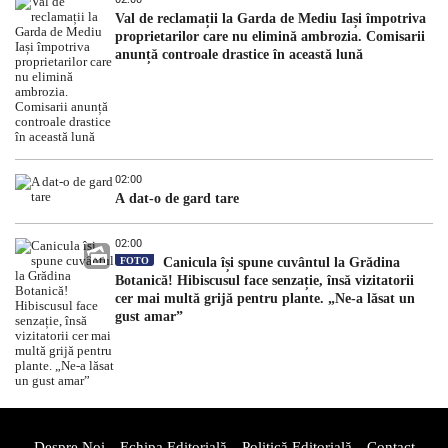
Val de reclamații la Garda de Mediu Iași împotriva
proprietarilor care nu elimină ambrozia. Comisarii
anunță controale drastice în această lună
02:00
A dat-o de gard tare
02:00
FOTO
Canicula își spune cuvântul la Grădina
Botanică! Hibiscusul face senzație, însă vizitatorii
cer mai multă grijă pentru plante. „Ne-a lăsat un
gust amar”
Despre Noi
Echipa Editorială
Politică Editorială
Contact