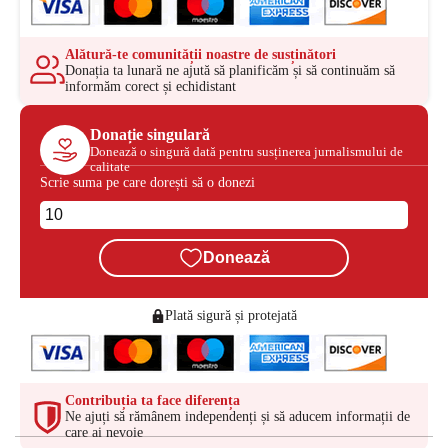
Alătură-te comunității noastre de susținători
Donația ta lunară ne ajută să planificăm și să continuăm să
informăm corect și echidistant
Donație singulară
Donează o singură dată pentru susținerea jurnalismului de
calitate
Scrie suma pe care dorești să o donezi
Donează
Plată sigură și protejată
Contribuția ta face diferența
Ne ajuți să rămânem independenți și să aducem informații de
care ai nevoie