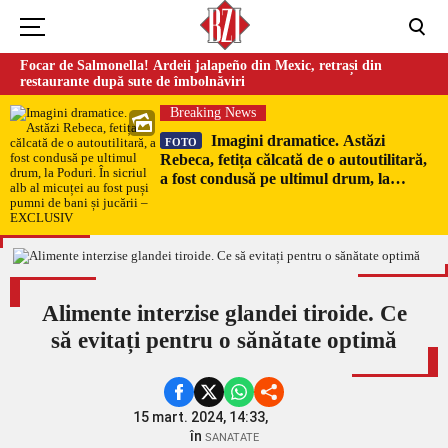
Focar de Salmonella! Ardeii jalapeño din Mexic, retrași din
restaurante după sute de îmbolnăviri
Breaking News
Imagini dramatice. Astăzi
FOTO
Rebeca, fetița călcată de o autoutilitară,
a fost condusă pe ultimul drum, la
Poduri. În sicriul alb al micuței au fost
puși pumni de bani și jucării –
EXCLUSIV
Alimente interzise glandei tiroide. Ce
să evitați pentru o sănătate optimă
15 mart. 2024, 14:33,
în
SANATATE