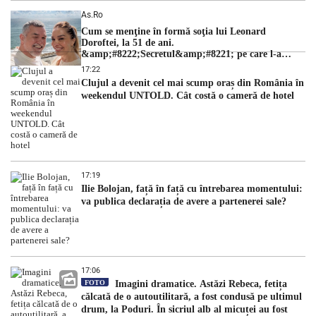
As.ro
Cum se menţine în formă soţia lui Leonard
Doroftei, la 51 de ani.
&amp;#8222;Secretul&amp;#8221; pe care l-a
dezvăluit
17:22
Clujul a devenit cel mai scump oraș din România în
weekendul UNTOLD. Cât costă o cameră de hotel
17:19
Ilie Bolojan, față în față cu întrebarea momentului:
va publica declarația de avere a partenerei sale?
17:06
FOTO
Imagini dramatice. Astăzi Rebeca, fetița
călcată de o autoutilitară, a fost condusă pe ultimul
drum, la Poduri. În sicriul alb al micuței au fost