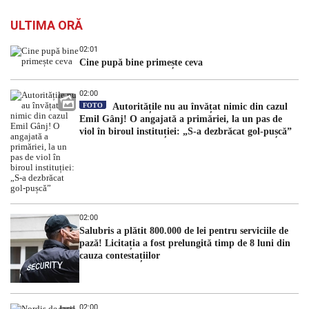
ULTIMA ORĂ
02:01
Cine pupă bine primește ceva
02:00
FOTO
Autoritățile nu au învățat nimic din cazul
Emil Gânj! O angajată a primăriei, la un pas de
viol în biroul instituției: „S-a dezbrăcat gol-pușcă”
02:00
Salubris a plătit 800.000 de lei pentru serviciile de
pază! Licitația a fost prelungită timp de 8 luni din
cauza contestațiilor
02:00