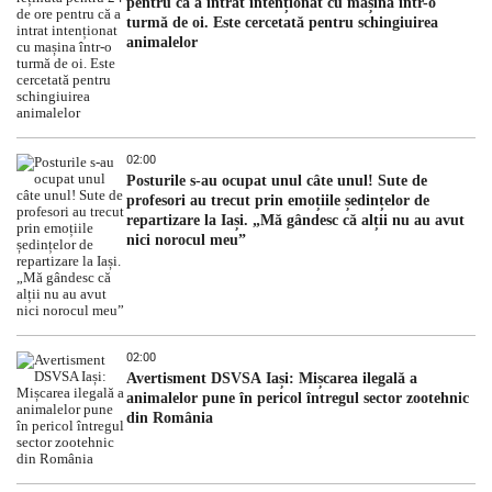
pentru că a intrat intenționat cu mașina într-o
turmă de oi. Este cercetată pentru schingiuirea
animalelor
02:00
Posturile s-au ocupat unul câte unul! Sute de
profesori au trecut prin emoțiile ședințelor de
repartizare la Iași. „Mă gândesc că alții nu au avut
nici norocul meu”
02:00
Avertisment DSVSA Iași: Mișcarea ilegală a
animalelor pune în pericol întregul sector zootehnic
din România