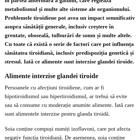
în partea anterioară a gâtului, care reglează
metabolismul și multe alte sisteme ale organismului.
Problemele tiroidiene pot avea un impact semnificativ
asupra sănătății generale, inclusiv creștere în
greutate, oboseală, tulburări de somn și multe altele.
Cu toate că există o serie de factori care pot influența
sănătatea tiroidiană, inclusiv predispoziția genetică și
stresul. Iată ce alimente sunt interzise glandei tiroide.
Alimente interzise glandei tiroide
Persoanele cu afecțiuni tiroidiene, cum ar fi
hipotiroidismul sau hipertiroidismul, ar trebui să evite
sau să consume cu moderație anumite alimente. Iată care
sunt alimentele interzise pentru glanda tiroidă.
Soia conține compuși numiți izoflavoni, care pot afecta
negativ funcția tiroidiană. De asemenea, soia conține