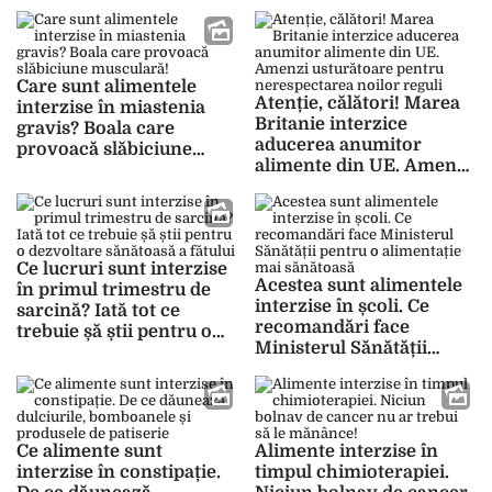
ține boala sub control
intoleranță!
Care sunt alimentele
Atenție, călători! Marea
interzise în miastenia
Britanie interzice
gravis? Boala care
aducerea anumitor
provoacă slăbiciune
alimente din UE. Amenzi
musculară!
usturătoare pentru
nerespectarea noilor
reguli
Ce lucruri sunt interzise
Acestea sunt alimentele
în primul trimestru de
interzise în școli. Ce
sarcină? Iată tot ce
recomandări face
trebuie șă știi pentru o
Ministerul Sănătății
dezvoltare sănătoasă a
pentru o alimentație mai
fătului
sănătoasă
Ce alimente sunt
Alimente interzise în
interzise în constipație.
timpul chimioterapiei.