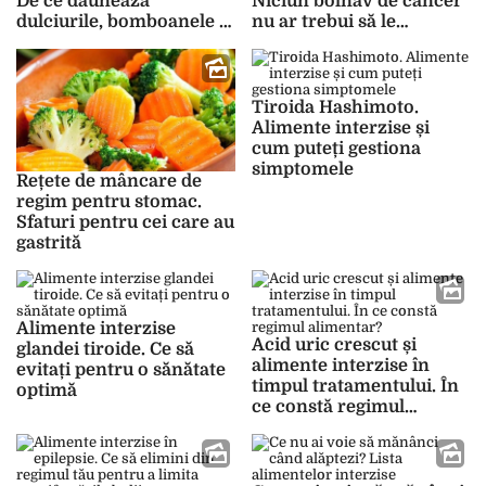
De ce dăunează
Niciun bolnav de cancer
dulciurile, bomboanele și
nu ar trebui să le
produsele de patiserie
mănânce!
Tiroida Hashimoto.
Alimente interzise și
cum puteți gestiona
simptomele
Rețete de mâncare de
regim pentru stomac.
Sfaturi pentru cei care au
gastrită
Alimente interzise
Acid uric crescut și
glandei tiroide. Ce să
alimente interzise în
evitați pentru o sănătate
timpul tratamentului. În
optimă
ce constă regimul
alimentar?