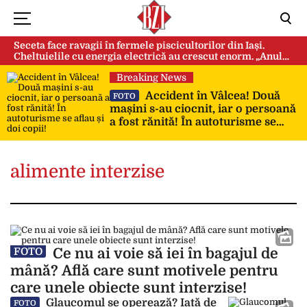
Seceta face ravagii în fermele piscicultorilor din Iași.
Cheltuielile cu energia electrică au crescut enorm. „Anul
acesta e mai grav din cauza temperaturilor foarte mari”
Breaking News
Accident în Vâlcea! Două
FOTO
mașini s-au ciocnit, iar o persoană
a fost rănită! În autoturisme se
aflau și doi copii!
alimente interzise
Ce nu ai voie să iei în bagajul de
FOTO
mână? Află care sunt motivele pentru
care unele obiecte sunt interzise!
Glaucomul se operează? Iată de
FOTO