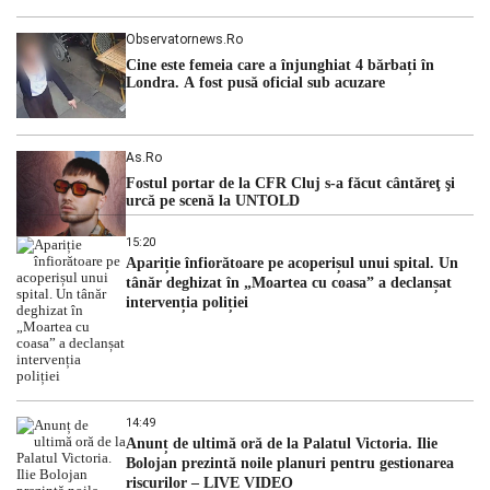
Observatornews.ro
Cine este femeia care a înjunghiat 4 bărbați în
Londra. A fost pusă oficial sub acuzare
As.ro
Fostul portar de la CFR Cluj s-a făcut cântăreţ şi
urcă pe scenă la UNTOLD
15:20
Apariție înfiorătoare pe acoperișul unui spital. Un
tânăr deghizat în „Moartea cu coasa” a declanșat
intervenția poliției
14:49
Anunț de ultimă oră de la Palatul Victoria. Ilie
Bolojan prezintă noile planuri pentru gestionarea
riscurilor – LIVE VIDEO