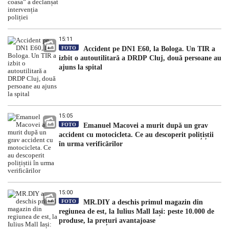
15:11
FOTO
Accident pe DN1 E60, la Bologa. Un TIR a
izbit o autoutilitară a DRDP Cluj, două persoane au
ajuns la spital
15:05
FOTO
Emanuel Macovei a murit după un grav
accident cu motocicleta. Ce au descoperit polițiștii
în urma verificărilor
15:00
FOTO
MR.DIY a deschis primul magazin din
regiunea de est, la Iulius Mall Iași: peste 10.000 de
produse, la prețuri avantajoase