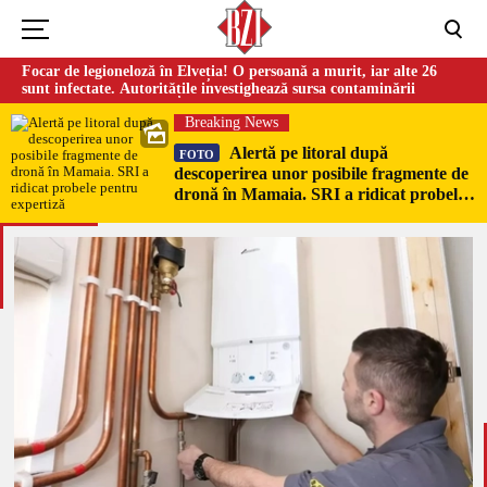
Focar de legioneloză în Elveția! O persoană a murit, iar alte 26
sunt infectate. Autoritățile investighează sursa contaminării
Breaking News
Alertă pe litoral după
FOTO
descoperirea unor posibile fragmente de
dronă în Mamaia. SRI a ridicat probele
pentru expertiză