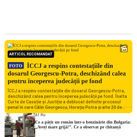
ARTICOL RECOMANDAT
ÎCCJ a respins contestațiile din
FOTO
dosarul Georgescu-Potra, deschizând calea
pentru începerea judecății pe fond
ÎCCJ a respins contestațiile din dosarul Georgescu-Potra,
deschizând calea pentru începerea judecății pe fond. Înalta
Curte de Casație și Justiție a deblocat definitiv procesul
penal în care Călin Georgescu, Horațiu Potra și alte 20 de
persoane sunt acuzați de acțiuni îndreptate împotriva
A1.ro
ordinii constituționale. În ședința din camera preliminară,
Ce a pățit un român într-o benzinărie din Bulgaria:
judecătorii de la instanța supremă au […]
„Aveți mare grijă!”. Ce a observat pe chitanță