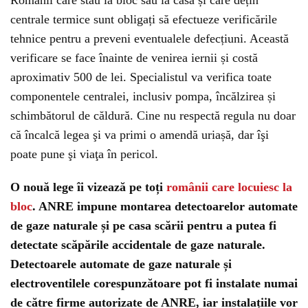
Românii care stau la bloc sau la casă și care dețin
centrale termice sunt obligați să efectueze verificările
tehnice pentru a preveni eventualele defecțiuni. Această
verificare se face înainte de venirea iernii și costă
aproximativ 500 de lei. Specialistul va verifica toate
componentele centralei, inclusiv pompa, încălzirea și
schimbătorul de căldură. Cine nu respectă regula nu doar
că încalcă legea şi va primi o amendă uriașă, dar îşi
poate pune şi viaţa în pericol.
O nouă lege îi vizează pe toți
românii care locuiesc la
bloc
. ANRE impune montarea detectoarelor automate
de gaze naturale și pe casa scării pentru a putea fi
detectate scăpările accidentale de gaze naturale.
Detectoarele automate de gaze naturale și
electroventilele corespunzătoare pot fi instalate numai
de către firme autorizate de ANRE, iar instalațiile vor