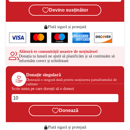
Devino susținător
Plată sigură și protejată
Alătură-te comunității noastre de susținători
Donația ta lunară ne ajută să planificăm și să continuăm să
informăm corect și echidistant
Donație singulară
Donează o singură dată pentru susținerea jurnalismului de
calitate
Scrie suma pe care dorești să o donezi
Donează
Plată sigură și protejată