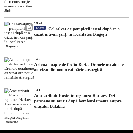
13:24
FOTO
Cal salvat de pompierii ieșeni după ce a
căzut într-un șanț, în localitatea Blăgești
13:20
A doua noapte de foc în Rusia. Dronele ucrainene
au vizat din nou o rafinărie strategică
13:10
Atac atribuit Rusiei în regiunea Harkov. Trei
persoane au murit după bombardamente asupra
orașului Balaklia