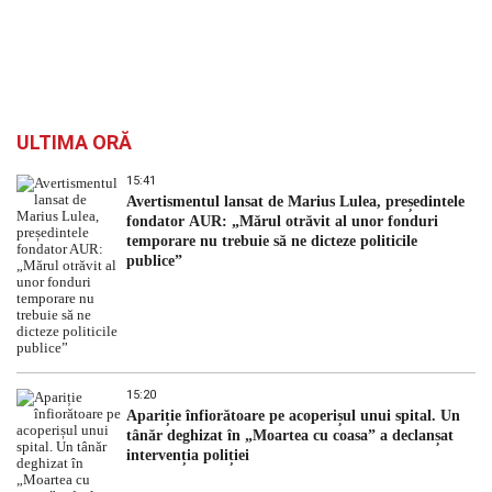
ULTIMA ORĂ
15:41
Avertismentul lansat de Marius Lulea, președintele
fondator AUR: „Mărul otrăvit al unor fonduri
temporare nu trebuie să ne dicteze politicile
publice”
15:20
Apariție înfiorătoare pe acoperișul unui spital. Un
tânăr deghizat în „Moartea cu coasa” a declanșat
intervenția poliției