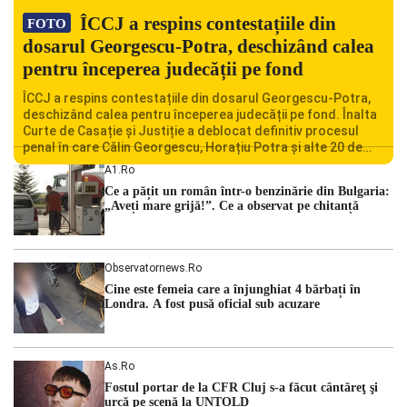
ÎCCJ a respins contestațiile din
FOTO
dosarul Georgescu-Potra, deschizând calea
pentru începerea judecății pe fond
ÎCCJ a respins contestațiile din dosarul Georgescu-Potra,
deschizând calea pentru începerea judecății pe fond. Înalta
Curte de Casație și Justiție a deblocat definitiv procesul
penal în care Călin Georgescu, Horațiu Potra și alte 20 de
persoane sunt acuzați de acțiuni îndreptate împotriva
A1.ro
ordinii constituționale. În ședința din camera preliminară,
Ce a pățit un român într-o benzinărie din Bulgaria:
judecătorii de la instanța supremă au […]
„Aveți mare grijă!”. Ce a observat pe chitanță
Observatornews.ro
Cine este femeia care a înjunghiat 4 bărbați în
Londra. A fost pusă oficial sub acuzare
As.ro
Fostul portar de la CFR Cluj s-a făcut cântăreţ şi
urcă pe scenă la UNTOLD