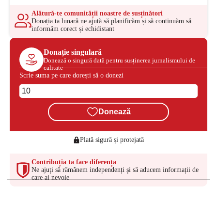
Alătură-te comunității noastre de susținători
Donația ta lunară ne ajută să planificăm și să continuăm să
informăm corect și echidistant
Donație singulară
Donează o singură dată pentru susținerea jurnalismului de
calitate
Scrie suma pe care dorești să o donezi
Donează
Plată sigură și protejată
Contribuția ta face diferența
Ne ajuți să rămânem independenți și să aducem informații de
care ai nevoie