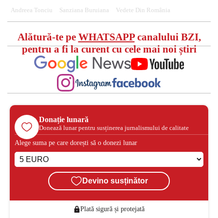
Andreea Tonciu
Sanziana Buruiana
Vedete Din România
Alătură-te pe
WHATSAPP
canalului BZI,
pentru a fi la curent cu cele mai noi știri
Donație lunară
Donează lunar pentru susținerea jurnalismului de calitate
Alege suma pe care dorești să o donezi lunar
Devino susținător
Plată sigură și protejată