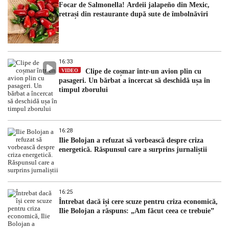
Focar de Salmonella! Ardeii jalapeño din Mexic,
retrași din restaurante după sute de îmbolnăviri
16:33
VIDEO
Clipe de coșmar într-un avion plin cu
pasageri. Un bărbat a încercat să deschidă ușa în
timpul zborului
16:28
Ilie Bolojan a refuzat să vorbească despre criza
energetică. Răspunsul care a surprins jurnaliștii
16:25
Întrebat dacă își cere scuze pentru criza economică,
Ilie Bolojan a răspuns: „Am făcut ceea ce trebuie”