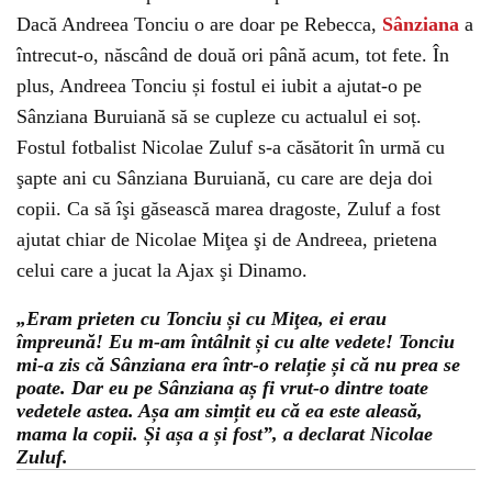
Dacă Andreea Tonciu o are doar pe Rebecca,
Sânziana
a
întrecut-o, născând de două ori până acum, tot fete. În
plus, Andreea Tonciu și fostul ei iubit a ajutat-o pe
Sânziana Buruiană să se cupleze cu actualul ei soț.
Fostul fotbalist Nicolae Zuluf s-a căsătorit în urmă cu
şapte ani cu Sânziana Buruiană, cu care are deja doi
copii. Ca să îşi găsească marea dragoste, Zuluf a fost
ajutat chiar de Nicolae Miţea şi de Andreea, prietena
celui care a jucat la Ajax şi Dinamo.
„Eram prieten cu Tonciu și cu Miţea, ei erau
împreună! Eu m-am întâlnit și cu alte vedete! Tonciu
mi-a zis că Sânziana era într-o relație și că nu prea se
poate. Dar eu pe Sânziana aș fi vrut-o dintre toate
vedetele astea. Așa am simțit eu că ea este aleasă,
mama la copii. Și așa a și fost”, a declarat Nicolae
Zuluf.