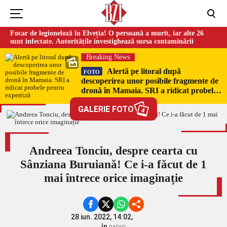
Focar de legioneloză în Elveția! O persoană a murit, iar alte 26
sunt infectate. Autoritățile investighează sursa contaminării
Breaking News
Alertă pe litoral după
FOTO
descoperirea unor posibile fragmente de
dronă în Mamaia. SRI a ridicat probele
pentru expertiză
GALERIE FOTO
4
Andreea Tonciu, despre cearta cu
Sânziana Buruiană! Ce i-a făcut de 1
mai întrece orice imaginație
28 iun. 2022, 14:02,
în