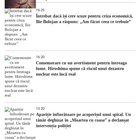
16:25
Întrebat dacă își cere scuze pentru criza economică,
Ilie Bolojan a răspuns: „Am făcut ceea ce trebuie”
16:20
Comemorare cu un avertisment pentru întreaga
lume. Hiroshima spune că riscul unui dezastru
nuclear este încă real
15:20
Apariție înfiorătoare pe acoperișul unui spital. Un
tânăr deghizat în „Moartea cu coasa” a declanșat
intervenția poliției