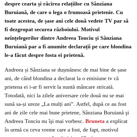
despre cearta și răcirea relațiilor cu Sânziana
Buruiană, de care o lega o frumoasă prietenie. Cu
toate acestea, de șase ani cele două vedete TV par să
fi dezgropat securea războiului. Motivul
neînțelegerilor dintre Andreea Tonciu și Sânziana
Buruiană par a fi anumite declarații pe care blondina
le-a făcut despre fosta ei prietenă.
Andreea și Sânziana se dușmănesc de mai bine de șase
ani, de când blondina a declarat la o emisiune tv că
prietena ei i-ar fi servit la nuntă mâncare stricată.
Totodată, nici la zilele aniversare cele două nu se mai
sună sa-și ureze „La mulți ani”. Astfel, după ce au fost
ani de zile cele mai bune prietene, Sânziana Buruiană şi
Andreea Tonciu nu îşi mai vorbesc.
Bruneta
a explicat
în urmă cu ceva vreme care a fost, de fapt, motivul