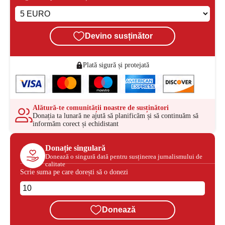
Devino susținător
Plată sigură și protejată
Alătură-te comunității noastre de susținători
Donația ta lunară ne ajută să planificăm și să continuăm să
informăm corect și echidistant
Donație singulară
Donează o singură dată pentru susținerea jurnalismului de
calitate
Scrie suma pe care dorești să o donezi
Donează