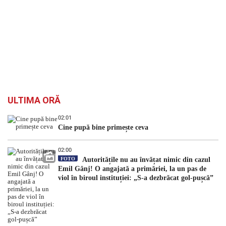
ULTIMA ORĂ
02:01
Cine pupă bine primește ceva
02:00
FOTO
Autoritățile nu au învățat nimic din cazul
Emil Gânj! O angajată a primăriei, la un pas de
viol în biroul instituției: „S-a dezbrăcat gol-pușcă”