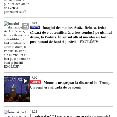
17:06
FOTO
Imagini dramatice. Astăzi Rebeca, fetița
călcată de o autoutilitară, a fost condusă pe ultimul
drum, la Poduri. În sicriul alb al micuței au fost
puși pumni de bani și jucării – EXCLUSIV
17:00
VIDEO
Moment neașteptat la discursul lui Trump.
Un copil era să cadă de pe scenă
16:25
Întrebat dacă își cere scuze pentru criza economică,