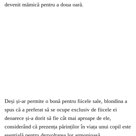
devenit mămică pentru a doua oară.
Deși și-ar permite o bonă pentru fiicele sale, blondina a
spus că a preferat să se ocupe exclusiv de fiicele ei
deoarece și-a dorit să fie cât mai aproape de ele,
considerând că prezența părinților în viața unui copil este
esențială pentru dezvoltarea lor armonioasă.