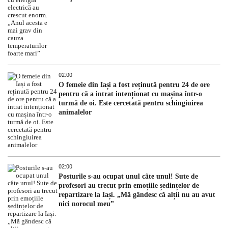
02:00
O femeie din Iași a fost reținută pentru 24 de ore
pentru că a intrat intenționat cu mașina într-o
turmă de oi. Este cercetată pentru schingiuirea
animalelor
02:00
Posturile s-au ocupat unul câte unul! Sute de
profesori au trecut prin emoțiile ședințelor de
repartizare la Iași. „Mă gândesc că alții nu au avut
nici norocul meu”