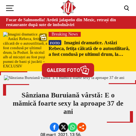
Focar de Salmonella! Ardeii jalapeño din Mexic, retrași din
restaurante după sute de îmbolnăviri
Breaking News
Imagini dramatice. Astăzi
FOTO
Rebeca, fetița călcată de o autoutilitară,
a fost condusă pe ultimul drum, la
Poduri. În sicriul alb al micuței au fost
puși pumni de bani și jucării –
GALERIE FOTO
4
EXCLUSIV
Sânziana Buruiană vârstă: E o
mămică foarte sexy la aproape 37 de
ani
08 mart. 2021, 13:56,