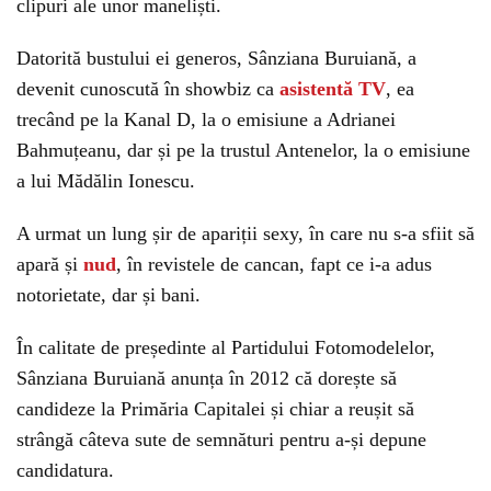
clipuri ale unor maneliști.
Datorită bustului ei generos, Sânziana Buruiană, a
devenit cunoscută în showbiz ca
asistentă TV
, ea
trecând pe la Kanal D, la o emisiune a Adrianei
Bahmuțeanu, dar și pe la trustul Antenelor, la o emisiune
a lui Mădălin Ionescu.
A urmat un lung șir de apariții sexy, în care nu s-a sfiit să
apară și
nud
, în revistele de cancan, fapt ce i-a adus
notorietate, dar și bani.
În calitate de președinte al Partidului Fotomodelelor,
Sânziana Buruiană anunța în 2012 că dorește să
candideze la Primăria Capitalei și chiar a reușit să
strângă câteva sute de semnături pentru a-și depune
candidatura.