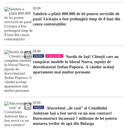
02:00
Salubris a plătit 800.000 de lei pentru serviciile de
pază! Licitația a fost prelungită timp de 8 luni din
cauza contestațiilor
02:00
FOTO
EXCLUSIV
Nordis de Iași! Clienții care au
cumpărat imobile în blocul Nueva, țepuiți de
dezvoltatorul Ștefan Popescu. A vândut același
apartament mai multor persoane
02:00
FOTO
Afaceristul „de casă” al Consiliului
Județean Iași a fost servit cu un nou contract!
Daroconstruct încasează 7 milioane de lei pentru
mutarea țevilor de apă din Bularga