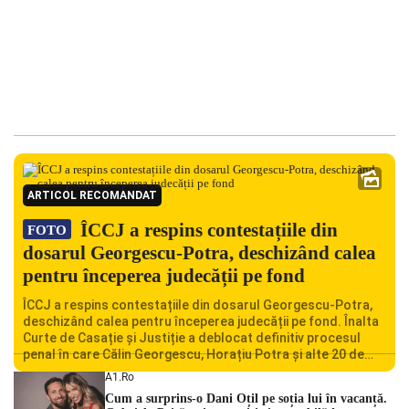
ARTICOL RECOMANDAT
ÎCCJ a respins contestațiile din
FOTO
dosarul Georgescu-Potra, deschizând calea
pentru începerea judecății pe fond
ÎCCJ a respins contestațiile din dosarul Georgescu-Potra,
deschizând calea pentru începerea judecății pe fond. Înalta
Curte de Casație și Justiție a deblocat definitiv procesul
penal în care Călin Georgescu, Horațiu Potra și alte 20 de
persoane sunt acuzați de acțiuni îndreptate împotriva
A1.ro
ordinii constituționale. În ședința din camera preliminară,
Cum a surprins-o Dani Oțil pe soția lui în vacanță.
judecătorii de la instanța supremă au […]