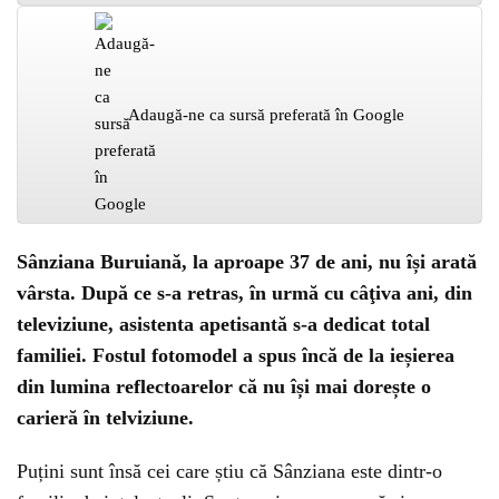
Adaugă-ne ca sursă preferată în Google
Sânziana Buruiană, la aproape 37 de ani, nu își arată
vârsta. După ce s-a retras, în urmă cu câţiva ani, din
televiziune, asistenta apetisantă s-a dedicat total
familiei. Fostul fotomodel a spus încă de la ieșierea
din lumina reflectoarelor că nu își mai dorește o
carieră în telviziune.
Puțini sunt însă cei care știu că Sânziana este dintr-o