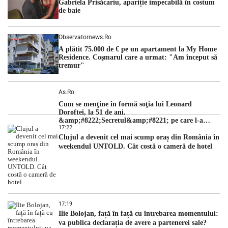
Gabriela Prisăcariu, apariție impecabilă în costum
de baie
Observatornews.ro
A plătit 75.000 de € pe un apartament la My Home
Residence. Coşmarul care a urmat: "Am început să
tremur"
As.ro
Cum se menţine în formă soţia lui Leonard
Doroftei, la 51 de ani.
&amp;#8222;Secretul&amp;#8221; pe care l-a
17:22
dezvăluit
Clujul a devenit cel mai scump oraș din România în
weekendul UNTOLD. Cât costă o cameră de hotel
17:19
Ilie Bolojan, față în față cu întrebarea momentului:
va publica declarația de avere a partenerei sale?