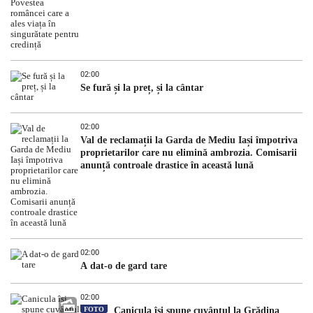
02:00
Se fură și la preț, și la cântar
02:00
Val de reclamații la Garda de Mediu Iași împotriva
proprietarilor care nu elimină ambrozia. Comisarii
anunță controale drastice în această lună
02:00
A dat-o de gard tare
02:00
FOTO
Canicula își spune cuvântul la Grădina