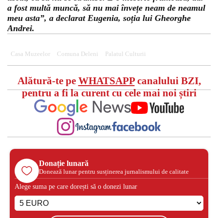
a fost multă muncă, să nu mai învețe neam de neamul
meu asta”, a declarat Eugenia, soția lui Gheorghe
Andrei.
Casa Muzeelor
Comuna Deleni
Palatul Culturii
Alătură-te pe
WHATSAPP
canalului BZI,
pentru a fi la curent cu cele mai noi știri
Donație lunară
Donează lunar pentru susținerea jurnalismului de calitate
Alege suma pe care dorești să o donezi lunar