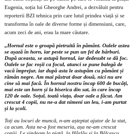
Eugenia, soția lui Gheorghe Andrei, a dezvăluit pentru
reporterii BZI tehnica prin care lutul prindea viață și se
transforma în oale de diverse forme și dimensiuni, care,
acum zeci de ani, erau la mare căutare.
„Hornul este o groapă pietruită în pământ. Oalele astea
se așază în horn, iar peste se pun un fel de hârburi.
După aceasta, se astupă hornul, iar dedesubt se dă foc.
Oalele se fac roșii ca focul, atunci se pune balegă de
vacă împrejur, iar după asta le astupăm cu pământ și
rămân negre. Am mai păstrat doar două, nici nu are
cine să mai facă. În hornul nostru încap 600 de bucăți,
mai este un horn și la biserica din sat, în care încap
120 de oale. Soțul, toată viața, doar oale a făcut. Am
crescut 4 copii, nu ne-a dat nimeni un leu, i-am purtat
și la școli.
Toți au locuri de muncă, n-am așteptat ajutor de la stat,
ca acum. Asta ne-a fost meseria, așa ne-am crescut
copiii. Le vindeam la piață, la Hârlău și la Bălcescu.