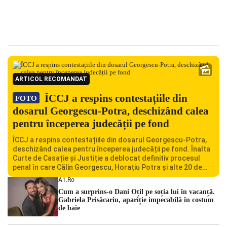
ARTICOL RECOMANDAT
ÎCCJ a respins contestațiile din
FOTO
dosarul Georgescu-Potra, deschizând calea
pentru începerea judecății pe fond
ÎCCJ a respins contestațiile din dosarul Georgescu-Potra,
deschizând calea pentru începerea judecății pe fond. Înalta
Curte de Casație și Justiție a deblocat definitiv procesul
penal în care Călin Georgescu, Horațiu Potra și alte 20 de
persoane sunt acuzați de acțiuni îndreptate împotriva
A1.ro
ordinii constituționale. În ședința din camera preliminară,
Cum a surprins-o Dani Oțil pe soția lui în vacanță.
judecătorii de la instanța supremă au […]
Gabriela Prisăcariu, apariție impecabilă în costum
de baie