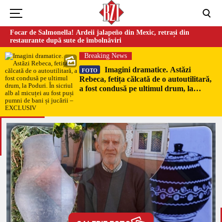
Focar de Salmonella! Ardeii jalapeño din Mexic, retrași din
restaurante după sute de îmbolnăviri
Breaking News
Imagini dramatice. Astăzi
FOTO
Rebeca, fetița călcată de o autoutilitară,
a fost condusă pe ultimul drum, la
Poduri. În sicriul alb al micuței au fost
puși pumni de bani și jucării –
EXCLUSIV