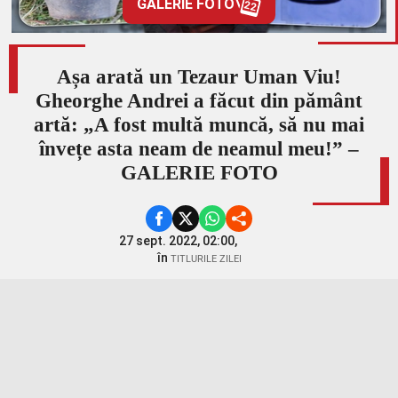
GALERIE FOTO
22
Așa arată un Tezaur Uman Viu!
Gheorghe Andrei a făcut din pământ
artă: „A fost multă muncă, să nu mai
învețe asta neam de neamul meu!” –
GALERIE FOTO
27 sept. 2022, 02:00,
în
TITLURILE ZILEI