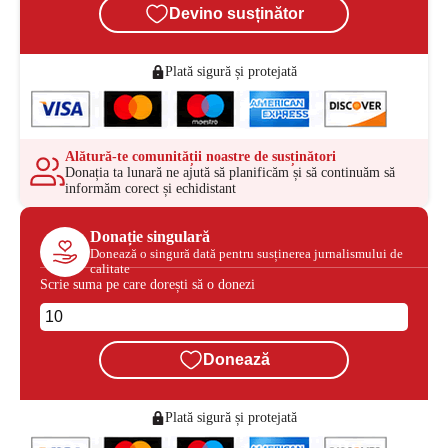
Devino susținător
Plată sigură și protejată
Alătură-te comunității noastre de susținători
Donația ta lunară ne ajută să planificăm și să continuăm să
informăm corect și echidistant
Donație singulară
Donează o singură dată pentru susținerea jurnalismului de
calitate
Scrie suma pe care dorești să o donezi
Donează
Plată sigură și protejată