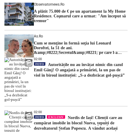
Observatornews.ro
A plătit 75.000 de € pe un apartament la My Home
Residence. Coşmarul care a urmat: "Am început să
tremur"
As.ro
Cum se menţine în formă soţia lui Leonard
Doroftei, la 51 de ani.
&amp;#8222;Secretul&amp;#8221; pe care l-a
dezvăluit
02:00
FOTO
Autoritățile nu au învățat nimic din cazul
Emil Gânj! O angajată a primăriei, la un pas de
viol în biroul instituției: „S-a dezbrăcat gol-pușcă”
02:00
FOTO
EXCLUSIV
Nordis de Iași! Clienții care au
cumpărat imobile în blocul Nueva, țepuiți de
dezvoltatorul Ștefan Popescu. A vândut același