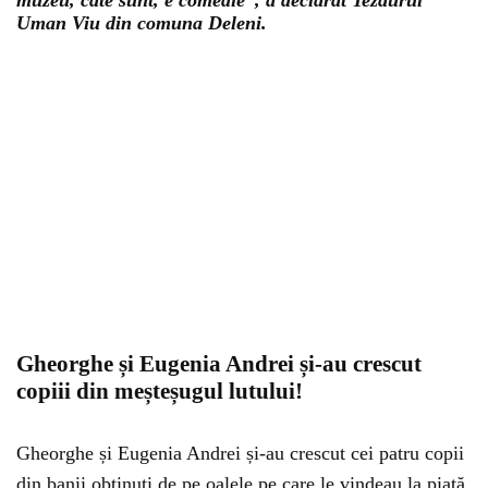
muzeu, câte sunt, e comedie”, a declarat Tezaurul
Uman Viu din comuna Deleni.
Gheorghe și Eugenia Andrei și-au crescut
copiii din meșteșugul lutului!
Gheorghe și Eugenia Andrei și-au crescut cei patru copii
din banii obținuți de pe oalele pe care le vindeau la piață.