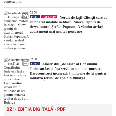
02:00
FOTO
EXCLUSIV
Nordis de Iași! Clienții care au
cumpărat imobile în blocul Nueva, țepuiți de
dezvoltatorul Ștefan Popescu. A vândut același
apartament mai multor persoane
02:00
FOTO
Afaceristul „de casă” al Consiliului
Județean Iași a fost servit cu un nou contract!
Daroconstruct încasează 7 milioane de lei pentru
mutarea țevilor de apă din Bularga
BZI - EDITIA DIGITALĂ - PDF