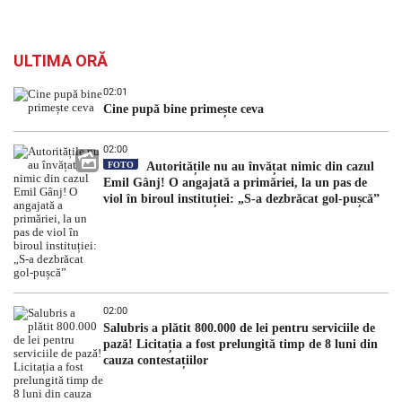
ULTIMA ORĂ
02:01
Cine pupă bine primește ceva
02:00
FOTO
Autoritățile nu au învățat nimic din cazul
Emil Gânj! O angajată a primăriei, la un pas de
viol în biroul instituției: „S-a dezbrăcat gol-pușcă”
02:00
Salubris a plătit 800.000 de lei pentru serviciile de
pază! Licitația a fost prelungită timp de 8 luni din
cauza contestațiilor