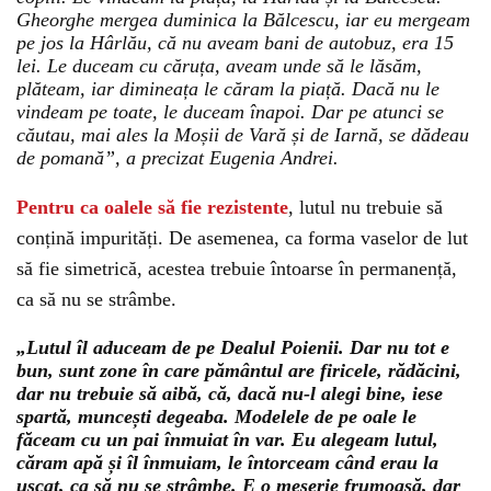
Gheorghe mergea duminica la Bălcescu, iar eu mergeam
pe jos la Hârlău, că nu aveam bani de autobuz, era 15
lei. Le duceam cu căruța, aveam unde să le lăsăm,
plăteam, iar dimineața le căram la piață. Dacă nu le
vindeam pe toate, le duceam înapoi. Dar pe atunci se
căutau, mai ales la Moșii de Vară și de Iarnă, se dădeau
de pomană”, a precizat Eugenia Andrei.
Pentru ca oalele să fie rezistente
, lutul nu trebuie să
conțină impurități. De asemenea, ca forma vaselor de lut
să fie simetrică, acestea trebuie întoarse în permanență,
ca să nu se strâmbe.
„Lutul îl aduceam de pe Dealul Poienii. Dar nu tot e
bun, sunt zone în care pământul are firicele, rădăcini,
dar nu trebuie să aibă, că, dacă nu-l alegi bine, iese
spartă, muncești degeaba. Modelele de pe oale le
făceam cu un pai înmuiat în var. Eu alegeam lutul,
căram apă și îl înmuiam, le întorceam când erau la
uscat, ca să nu se strâmbe. E o meserie frumoasă, dar