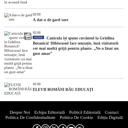
02:00
A dat-o de gard tare
02:00
FOTO
Canicula își spune cuvântul la Grădina
Botanică! Hibiscusul face senzație, însă vizitatorii
cer mai multă grijă pentru plante. „Ne-a lăsat un
gust amar”
02:00
ELEVII ROMÂNI RĂU EDUCAȚI
Despre Noi
Echipa Editorială
Politică Editorială
Contact
Politica De Confidentialitate
Politica De Cookie
Ediția Digitală