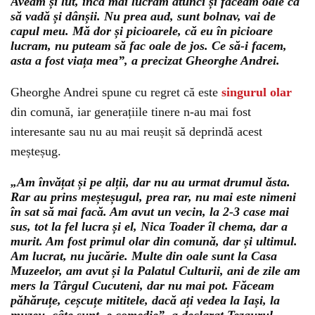
Aveam și lut, încă mai lucram atunci și făceam oale ca
să vadă și dânșii. Nu prea aud, sunt bolnav, vai de
capul meu. Mă dor și picioarele, că eu în picioare
lucram, nu puteam să fac oale de jos. Ce să-i facem,
asta a fost viața mea”, a precizat Gheorghe Andrei.
Gheorghe Andrei spune cu regret că este
singurul olar
din comună, iar generațiile tinere n-au mai fost
interesante sau nu au mai reușit să deprindă acest
meșteșug.
„Am învățat și pe alții, dar nu au urmat drumul ăsta.
Rar au prins meșteșugul, prea rar, nu mai este nimeni
în sat să mai facă. Am avut un vecin, la 2-3 case mai
sus, tot la fel lucra și el, Nica Toader îl chema, dar a
murit. Am fost primul olar din comună, dar și ultimul.
Am lucrat, nu jucărie. Multe din oale sunt la Casa
Muzeelor, am avut și la Palatul Culturii, ani de zile am
mers la Târgul Cucuteni, dar nu mai pot. Făceam
păhăruțe, ceșcuțe mititele, dacă ați vedea la Iași, la