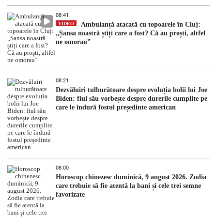
08:41
VIDEO
Ambulanță atacată cu topoarele în Cluj:
„Șansa noastră știți care a fost? Că au proști, altfel
ne omorau”
08:21
Dezvăluiri tulburătoare despre evoluția bolii lui Joe
Biden: fiul său vorbește despre durerile cumplite pe
care le îndură fostul președinte american
08:00
Horoscop chinezesc duminică, 9 august 2026. Zodia
care trebuie să fie atentă la bani și cele trei semne
favorizate