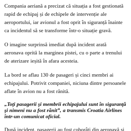
Compania aeriană a precizat că situația a fost gestionată
rapid de echipaj și de echipele de intervenție ale
aeroportului, iar avionul a fost oprit în siguranță înainte
ca incidentul să se transforme într-o situație gravă.
O imagine surprinsă imediat după incident arată
aeronava oprită la marginea pistei, cu o parte a trenului
de aterizare ieșită în afara acesteia.
La bord se aflau 130 de pasageri și cinci membri ai
echipajului. Potrivit companiei, niciuna dintre persoanele
aflate în avion nu a fost rănită.
„Toţi pasagerii şi membrii echipajului sunt în siguranţă
şi nimeni nu a fost rănit”, a transmis Croatia Airlines
într-un comunicat oficial.
După incident, pasagerii au fost coborâți din aeronavă și