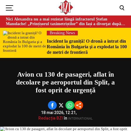
Nici Alexandra nu a mai rezistat lângă infractorul Ștefan
Manolache! „Prințișorul taximetriștilor” din Iași a divorţat după
doi ani de căsnicie
Breaking News
Incident la graniță! O dronă a intrat din
România în Bulgaria şi a explodat la 100
Could not play video.
de metri de frontieră
There was a problem trying to load the video.
Error code: html5_video:4
Avion cu 130 de pasageri, aflat în
decolare pe aeroportul din Split, a
fost oprit de urgență
18 mai 2026, 12:21,
Redacția BZI
în
INTERNATIONAL