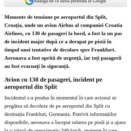
Adaugă-ne ca sursă preferată în Google
Momente de tensiune pe aeroportul din Split,
Croația, unde un avion Airbus al companiei Croatia
Airlines, cu 130 de pasageri la bord, a fost la un pas
de incident major după ce a derapat pe pistă în
timpul unei tentative de decolare spre Frankfurt.
Aeronava a fost oprită de urgență, iar toți pasagerii
au fost evacuați în siguranță.
Avion cu 130 de pasageri, incident pe
aeroportul din Split
Incidentul s-a produs în momentul în care avionul se
pregătea să decoleze de pe aeroportul din Split cu
destinația Frankfurt, Germania. Potrivit informațiilor
disponibile, aeronava a început rularea pe pistă și a ajuns
la o viteză de aproximativ 240 km/h, moment în care