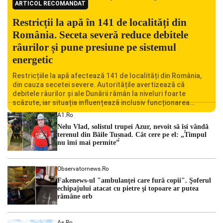
ARTICOL RECOMANDAT
Restricții la apă în 141 de localități din
România. Seceta severă reduce debitele
râurilor și pune presiune pe sistemul
energetic
Restricțiile la apă afectează 141 de localități din România,
din cauza secetei severe. Autoritățile avertizează că
debitele râurilor și ale Dunării rămân la niveluri foarte
scăzute, iar situația influențează inclusiv funcționarea
Centralei Nucleare de la Cernavodă. România se confruntă
A1.ro
cu una dintre cele mai dificile perioade din punct de vedere
Nelu Vlad, solistul trupei Azur, nevoit să își vândă
hidrologic din ultimii ani. Lipsa […]
terenul din Băile Tușnad. Cât cere pe el: „Timpul
nu îmi mai permite”
Observatornews.ro
Fakenews-ul "ambulanţei care fură copii". Şoferul
echipajului atacat cu pietre şi topoare ar putea
rămâne orb
As.ro