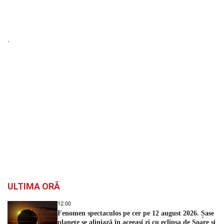
`
ULTIMA ORĂ
12:00
Fenomen spectaculos pe cer pe 12 august 2026. Șase
planete se aliniază în aceeași zi cu eclipsa de Soare și