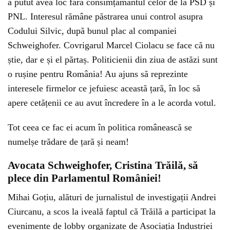
a putut avea loc fără consimțământul celor de la PSD și
PNL. Interesul rămâne păstrarea unui control asupra
Codului Silvic, după bunul plac al companiei
Schweighofer. Covrigarul Marcel Ciolacu se face că nu
știe, dar e și el părtaș. Politicienii din ziua de astăzi sunt
o rușine pentru România! Au ajuns să reprezinte
interesele firmelor ce jefuiesc această țară, în loc să
apere cetățenii ce au avut încredere în a le acorda votul.
Tot ceea ce fac ei acum în politica românească se
numelșe trădare de țară și neam!
Avocata Schweighofer, Cristina Trăilă, să
plece din Parlamentul României!
Mihai Goțiu, alături de jurnalistul de investigații Andrei
Ciurcanu, a scos la iveală faptul că Trăilă a participat la
evenimente de lobby organizate de Asociația Industriei