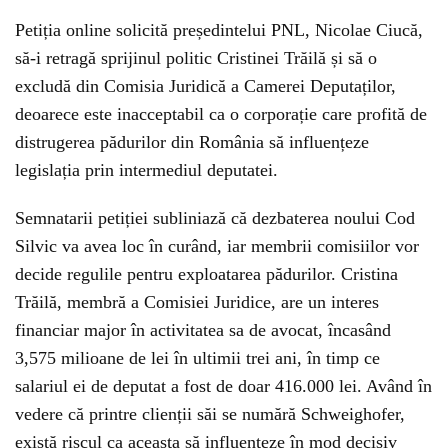
Petiția online solicită președintelui PNL, Nicolae Ciucă,
să-i retragă sprijinul politic Cristinei Trăilă și să o
excludă din Comisia Juridică a Camerei Deputaților,
deoarece este inacceptabil ca o corporație care profită de
distrugerea pădurilor din România să influențeze
legislația prin intermediul deputatei.
Semnatarii petiției subliniază că dezbaterea noului Cod
Silvic va avea loc în curând, iar membrii comisiilor vor
decide regulile pentru exploatarea pădurilor. Cristina
Trăilă, membră a Comisiei Juridice, are un interes
financiar major în activitatea sa de avocat, încasând
3,575 milioane de lei în ultimii trei ani, în timp ce
salariul ei de deputat a fost de doar 416.000 lei. Având în
vedere că printre clienții săi se numără Schweighofer,
există riscul ca aceasta să influențeze în mod decisiv