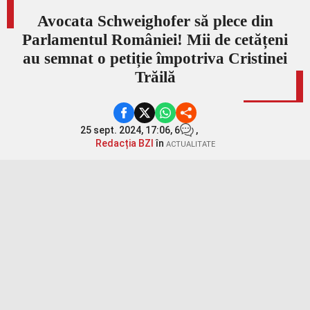
Avocata Schweighofer să plece din
Parlamentul României! Mii de cetățeni
au semnat o petiție împotriva Cristinei
Trăilă
25 sept. 2024, 17:06,
6
,
Redacția BZI
în
ACTUALITATE