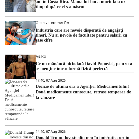
ani în Costa Rica. Mama lui Ion a murit la scurt
timp după ce el s-a născut
Observatornews.ro
Industria care are nevoie disperată de angajaţi
tineri. Nu ai nevoie de facultate pentru salarii cu
şase cifre
As.ro
Ce nu mănâncă niciodată David Popovici, pentru a
se menţine într-o formă fizică perfectă
17:40, 07 Aug 2026
Decizie de ultimă oră a Agenției Medicamentului!
Două medicamente cunoscute, retrase temporar de
la vânzare
14:40, 07 Aug 2026
Donald Trump lovește din nou în imigrație: ordin