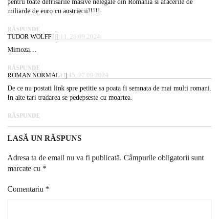
pentru toate defrisarile masive nelegale din Romania si afacerile de
miliarde de euro cu austriecii!!!!!
RĂSPUNDE
TUDOR WOLFF
08:11, 26.09.2024
Mimoza…
RĂSPUNDE
ROMAN NORMAL
11:45, 27.09.2024
De ce nu postati link spre petitie sa poata fi semnata de mai multi romani.
In alte tari tradarea se pedepseste cu moartea.
RĂSPUNDE
LASĂ UN RĂSPUNS
Adresa ta de email nu va fi publicată.
Câmpurile obligatorii sunt
marcate cu
*
Comentariu
*