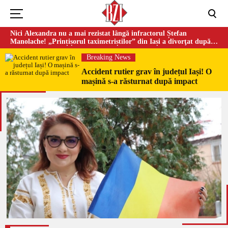
Nici Alexandra nu a mai rezistat lângă infractorul Ștefan
Manolache! „Prințișorul taximetriștilor” din Iași a divorţat după
doi ani de căsnicie
Breaking News
Accident rutier grav în județul Iași! O
mașină s-a răsturnat după impact