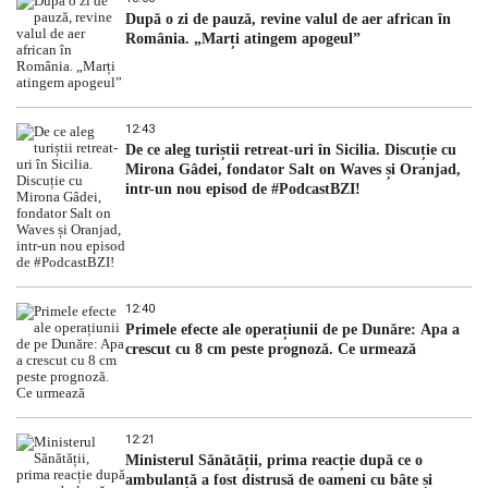
După o zi de pauză, revine valul de aer african în
România. „Marți atingem apogeul”
12:43
De ce aleg turiștii retreat-uri în Sicilia. Discuție cu
Mirona Gâdei, fondator Salt on Waves și Oranjad,
intr-un nou episod de #PodcastBZI!
12:40
Primele efecte ale operațiunii de pe Dunăre: Apa a
crescut cu 8 cm peste prognoză. Ce urmează
12:21
Ministerul Sănătății, prima reacție după ce o
ambulanță a fost distrusă de oameni cu bâte și