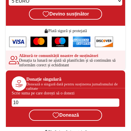
Devino susținător
Plată sigură și protejată
Alătură-te comunității noastre de susținători
Donația ta lunară ne ajută să planificăm și să continuăm să
informăm corect și echidistant
Donație singulară
Donează o singură dată pentru susținerea jurnalismului de
calitate
Scrie suma pe care dorești să o donezi
Donează