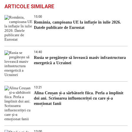
ARTICOLE SIMILARE
15:00
România, campioana UE la inflație în iulie 2026.
Datele publicate de Eurostat
14:40
Rusia se pregătește să lovească masiv infrastructura
energetică a Ucrainei
13:21
Alina Ceușan și-a sărbătorit fiica. Perla a împlinit
doi ani. Scrisoarea influenceriței cu care și-a
emoționat fanii
13:00