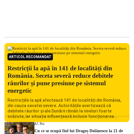
ARTICOL RECOMANDAT
Restricții la apă în 141 de localități din
România. Seceta severă reduce debitele
râurilor și pune presiune pe sistemul
energetic
Restricțiile la apă afectează 141 de localități din România,
din cauza secetei severe. Autoritățile avertizează că
debitele râurilor și ale Dunării rămân la niveluri foarte
scăzute, iar situația influențează inclusiv funcționarea
Centralei Nucleare de la Cernavodă. România se confruntă
A1.ro
cu una dintre cele mai dificile perioade din punct de vedere
Cu ce se ocupă fiul lui Dragoș Dolănescu la 21 de
hidrologic din ultimii ani. Lipsa […]