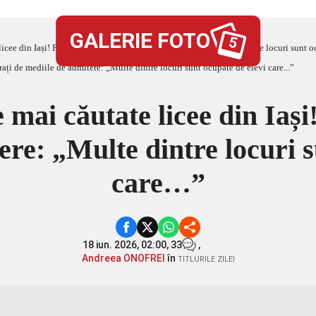
GALERIE FOTO
5
licee din Iași! Părinții, disperați de mediile de admitere: „Multe dintre locuri sunt
 mai căutate licee din Iași!
ere: „Multe dintre locuri s
care…”
18 iun. 2026, 02:00,
33
,
Andreea ONOFREI
în
TITLURILE ZILEI