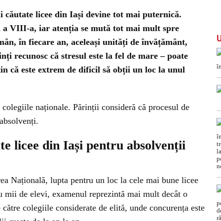
 căutate licee din Iași devine tot mai puternică.
a a VIII-a, iar atenția se mută tot mai mult spre
ân, în fiecare an, aceleași unități de învățământ,
inți recunosc că stresul este la fel de mare – poate
in că este extrem de dificil să obții un loc la unul
s colegiile naționale. Părinții consideră că procesul de
absolvenți.
e licee din Iași pentru absolvenții
ea Națională, lupta pentru un loc la cele mai bune licee
tru mii de elevi, examenul reprezintă mai mult decât o
e către colegiile considerate de elită, unde concurența este