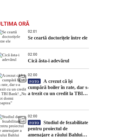
ULTIMA ORĂ
02:01
Se ceartă doctorițele între ele
02:00
Cică ăsta-i adevărul
02:00
A crezut că își
FOTO
cumpără boiler în rate, dar s-
a trezit cu un credit la TBI
Bank! „Nu pot dormi
noaptea”
02:00
Studiul de fezabilitate
FOTO
pentru proiectul de
amenajare a râului Bahlui