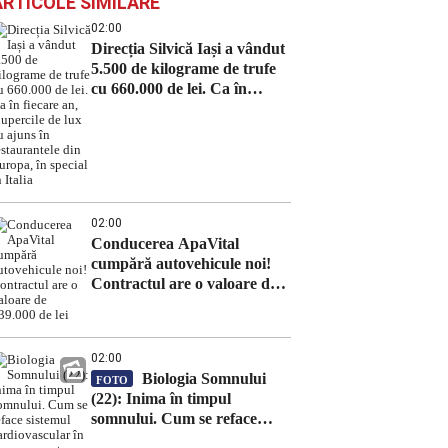
ARTICOLE SIMILARE
02:00
Direcția Silvică Iași a vândut
5.500 de kilograme de trufe
cu 660.000 de lei. Ca în
fiecare an, ciupercile de lux
au ajuns în restaurantele din
Europa, în special în Italia
02:00
Conducerea ApaVital
cumpără autovehicule noi!
Contractul are o valoare de
639.000 de lei
02:00
Biologia Somnului
FOTO
(22): Inima în timpul
somnului. Cum se reface
sistemul cardiovascular în