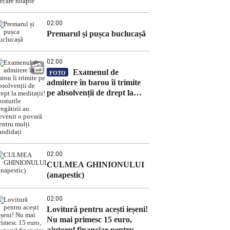
fiecare noapte
02:00
Premarul și pușca buclucașă
02:00
Examenul de
FOTO
admitere în barou îi trimite
pe absolvenții de drept la
meditații! Costurile pregătirii
au devenit o povară pentru
mulți candidați
02:00
CULMEA GHINIONULUI
(anapestic)
02:00
Lovitură pentru acești ieșeni!
Nu mai primesc 15 euro,
ajutorul financiar pentru