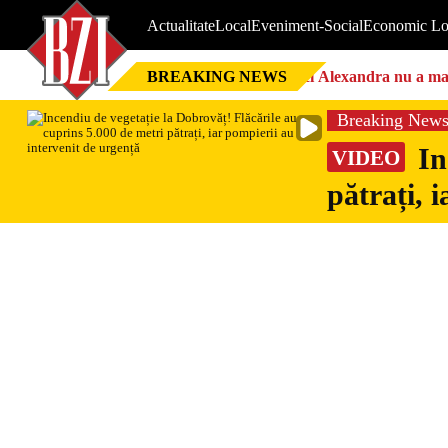
Actualitate
Local
Eveniment-Social
Economic Lo
BREAKING NEWS
Nici Alexandra nu a mai 
Breaking New
In
VIDEO
pătrați, 