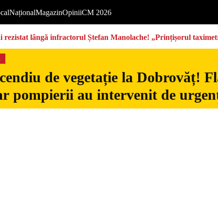
cal
Național
Magazin
Opinii
CM 2026
rezistat lângă infractorul Ștefan Manolache! „Prințișorul taximetri
s
cendiu de vegetație la Dobrovăț! Fl
iar pompierii au intervenit de urgen