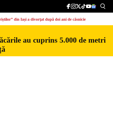
știlor” din Iași a divorţat după doi ani de căsnicie
ăcările au cuprins 5.000 de metri
ță