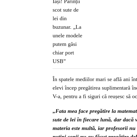
În spatele mediilor mari se află ani în
elevi încep pregătirea suplimentară înc
V-a, pentru a fi siguri că reușesc să o
„Fata mea face pregătire la matemati
sute de lei în fiecare lună, dar dacă
materia este multă, iar profesorii nu 
puțini copii nu au făcut pregătire del