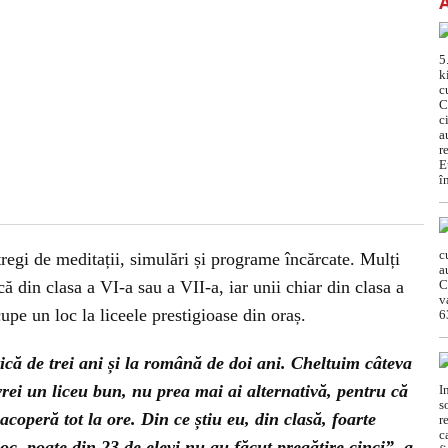
tregi de meditații, simulări și programe încărcate. Mulți
ă din clasa a VI-a sau a VII-a, iar unii chiar din clasa a
cupe un loc la liceele prestigioase din oraș.
că de trei ani și la română de doi ani. Cheltuim câteva
 vrei un liceu bun, nu prea mai ai alternativă, pentru că
acoperă tot la ore. Din ce știu eu, din clasă, foarte
oc, poate din 23 de elevi nu au făcut pregătire cinci”, a