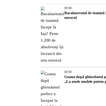
02:00
Bacalaureatul de toamnă în
norocul
02:00
Goana după ghiozdanul perf
„La unele modele putem g