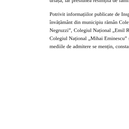
uriașă, iar presiunea resimțită de famil
Potrivit informațiilor publicate de Ins
învățământ din municipiu rămân Coleg
Negruzzi”, Colegiul Național „Emil R
Colegiul Național „Mihai Eminescu” ș
mediile de admitere se mențin, constant