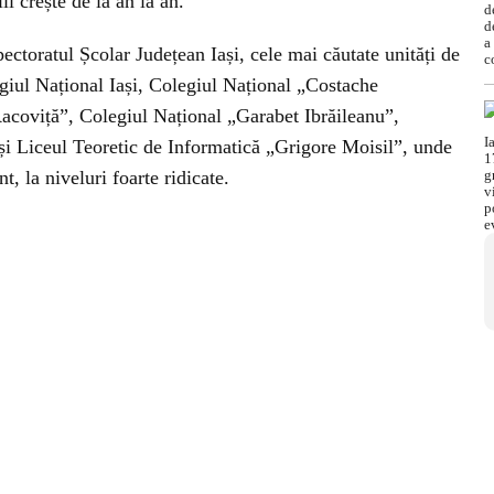
ii crește de la an la an.
pectoratul Școlar Județean Iași, cele mai căutate unități de
iul Național Iași, Colegiul Național „Costache
acoviță”, Colegiul Național „Garabet Ibrăileanu”,
i Liceul Teoretic de Informatică „Grigore Moisil”, unde
, la niveluri foarte ridicate.