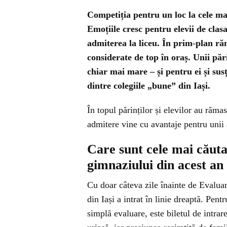
Competiția pentru un loc la cele mai
Emoțiile cresc pentru elevii de clas
admiterea la liceu. În prim-plan răm
considerate de top în oraș. Unii păr
chiar mai mare – și pentru ei și susț
dintre colegiile „bune” din Iași.
În topul părinților și elevilor au răma
admitere vine cu avantaje pentru unii 
Care sunt cele mai căutat
gimnaziului din acest an
Cu doar câteva zile înainte de Evaluar
din Iași a intrat în linie dreaptă. Pen
simplă evaluare, este biletul de intrar