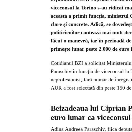
viceconsul la Torino s-au ridicat m
aceasta a primit funcția, ministrul 
clare și concrete. Adică, se dovedeșt
politicienilor contează mai mult dec
făcut o manevră, iar în perioadă de
primește lunar peste 2.000 de euro 
Cotidianul BZI a solicitat Ministerulu
Paraschiv în funcția de viceconsul la 
neprofesionist, fără număr de înregis
AUR a fost selectată din peste 150 de
Beizadeaua lui Ciprian P
euro lunar ca viceconsul
Adina Andreea Paraschiv, fiica deputa