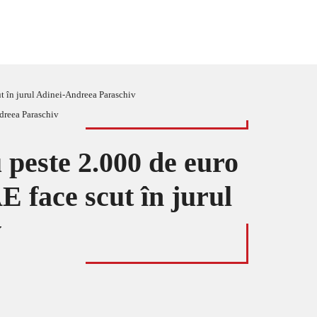
ut în jurul Adinei-Andreea Paraschiv
 peste 2.000 de euro
E face scut în jurul
v