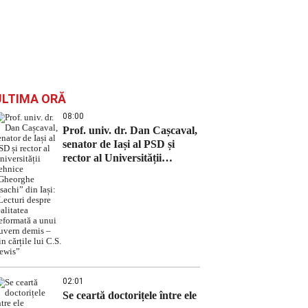
ULTIMA ORĂ
08:00
Prof. univ. dr. Dan Cașcaval,
senator de Iași al PSD și
rector al Universității
Tehnice „Gheorghe Asachi”
din Iași: „Lecturi despre
realitatea deformată a unui
guvern demis – din cărțile lui
C.S. Lewis”
02:01
Se ceartă doctorițele între ele