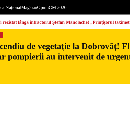
cal
Național
Magazin
Opinii
CM 2026
rezistat lângă infractorul Ștefan Manolache! „Prințișorul taximetri
s
cendiu de vegetație la Dobrovăț! Fl
iar pompierii au intervenit de urgen