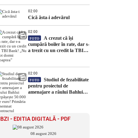
02:00
Cică ăsta-i adevărul
02:00
A crezut că își
FOTO
cumpără boiler în rate, dar s-
a trezit cu un credit la TBI
Bank! „Nu pot dormi
noaptea”
02:00
Studiul de fezabilitate
FOTO
pentru proiectul de
amenajare a râului Bahlui
depășește 50.000 de euro!
Primăria a semnat contractul
BZI - EDITIA DIGITALĂ - PDF
08 august 2026