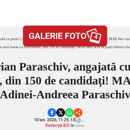
GALERIE FOTO
4
jată cu peste 2.000 de euro lunar ca viceconsul, din 150 de candidați! MAE face sc
ian Paraschiv, angajată cu
, din 150 de candidați! MA
Adinei-Andreea Paraschi
10 iun. 2026, 11:29,
13
,
Redacția BZI
în
LOCAL