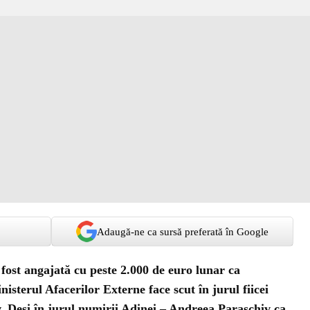
Adaugă-ne ca sursă preferată în Google
fost angajată cu peste 2.000 de euro lunar ca
nisterul Afacerilor Externe face scut în jurul fiicei
 Deși în jurul numirii Adinei – Andreea Paraschiv ca