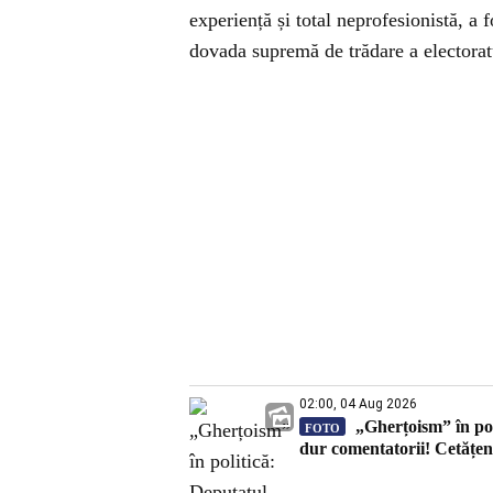
experiență și total neprofesionistă, a 
dovada supremă de trădare a electoratu
02:00, 04 Aug 2026
„Gherțoism” în poli
FOTO
dur comentatorii! Cetățeni