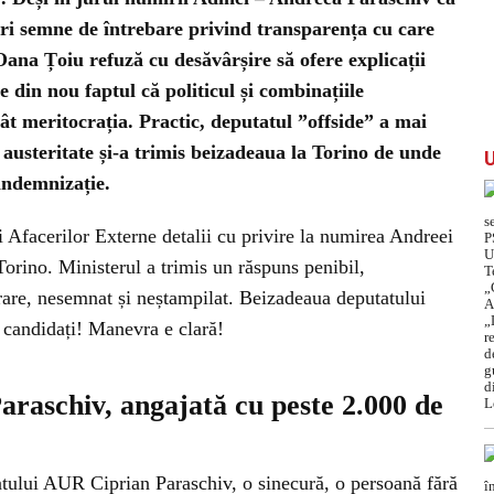
ari semne de întrebare privind transparența cu care
Oana Țoiu refuză cu desăvârșire să ofere explicații
e din nou faptul că politicul și combinațiile
ât meritocrația. Practic, deputatul ”offside” a mai
 austeritate și-a trimis beizadeaua la Torino de unde
indemnizație.
i Afacerilor Externe detalii cu privire la numirea Andreei
Torino. Ministerul a trimis un răspuns penibil,
trare, nesemnat și neștampilat. Beizadeaua deputatului
 candidați! Manevra e clară!
araschiv, angajată cu peste 2.000 de
tului AUR Ciprian Paraschiv, o sinecură, o persoană fără