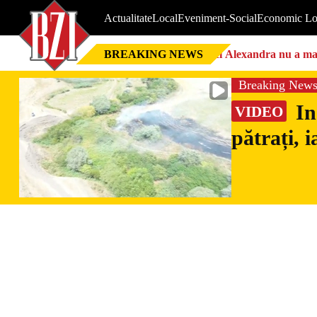
Actualitate
Local
Eveniment-Social
Economic Lo
BREAKING NEWS
Nici Alexandra nu a mai 
Breaking New
In
VIDEO
pătrați, 