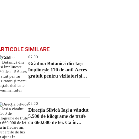
ARTICOLE SIMILARE
02:00
Grădina Botanică din Iași
împlinește 170 de ani! Acces
gratuit pentru vizitatori și
mărci poștale dedicate
evenimentului
02:00
Direcția Silvică Iași a vândut
5.500 de kilograme de trufe
cu 660.000 de lei. Ca în
fiecare an, ciupercile de lux
au ajuns în restaurantele din