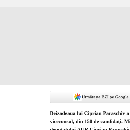
Urmărește BZI pe Google
Beizadeaua lui Ciprian Paraschiv a 
viceconsul, din 150 de candidați. Mi
deputatului AUR Ciprian Paraschiv.