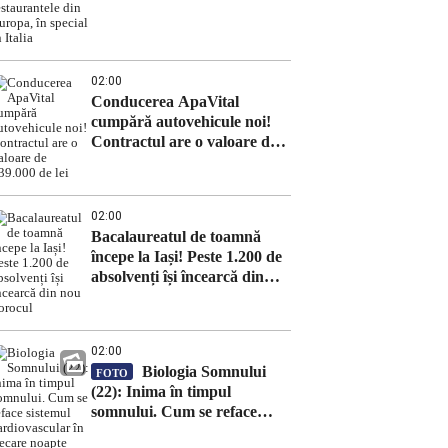
Europa, în special în Italia
02:00
Conducerea ApaVital
cumpără autovehicule noi!
Contractul are o valoare de
639.000 de lei
02:00
Bacalaureatul de toamnă
începe la Iași! Peste 1.200 de
absolvenți își încearcă din
nou norocul
02:00
Biologia Somnului
FOTO
(22): Inima în timpul
somnului. Cum se reface
sistemul cardiovascular în