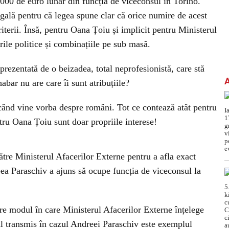
.000 de euro lunar din funcția de viceconsul în Torino.
gală pentru că legea spune clar că orice numire de acest
iterii. Însă, pentru Oana Țoiu și implicit pentru Ministerul
ile politice și combinațiile pe sub masă.
rezentată de o beizadea, total neprofesionistă, care stă
habar nu are care îi sunt atribuțiile?
ând vine vorba despre români. Tot ce contează atât pentru
tru Oana Țoiu sunt doar propriile interese!
către Ministerul Afacerilor Externe pentru a afla exact
a Paraschiv a ajuns să ocupe funcția de viceconsul la
re modul în care Ministerul Afacerilor Externe înțelege
ul transmis în cazul Andreei Paraschiv este exemplul