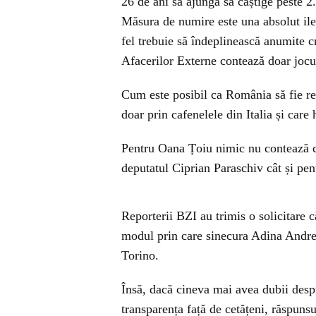
26 de ani să ajungă să câștige peste 2
Măsura de numire este una absolut ile
fel trebuie să îndeplinească anumite cr
Afacerilor Externe contează doar jocur
Cum este posibil ca România să fie rep
doar prin cafenelele din Italia și care 
Pentru Oana Țoiu nimic nu contează c
deputatul Ciprian Paraschiv cât și pen
Reporterii BZI au trimis o solicitare 
modul prin care sinecura Adina Andree
Torino.
Însă, dacă cineva mai avea dubii desp
transparența față de cetățeni, răspuns