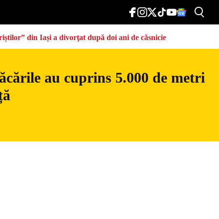
știlor” din Iași a divorţat după doi ani de căsnicie
ăcările au cuprins 5.000 de metri
ță