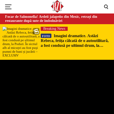
Focar de Salmonella! Ardeii jalapeño din Mexic, retrași din
restaurante după sute de îmbolnăviri
Breaking News
Imagini dramatice. Astăzi
FOTO
Rebeca, fetița călcată de o autoutilitară,
a fost condusă pe ultimul drum, la
Poduri. În sicriul alb al micuței au fost
puși pumni de bani și jucării –
EXCLUSIV