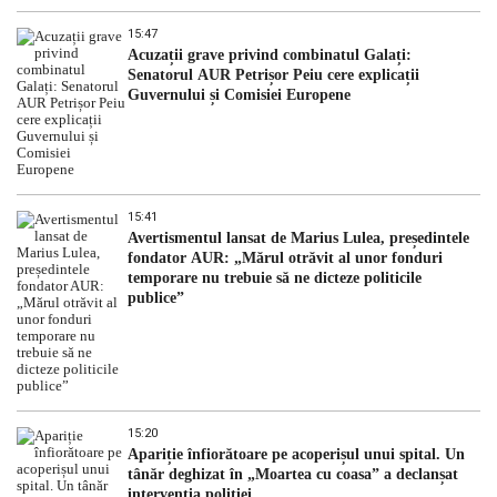
15:47
Acuzații grave privind combinatul Galați:
Senatorul AUR Petrișor Peiu cere explicații
Guvernului și Comisiei Europene
15:41
Avertismentul lansat de Marius Lulea, președintele
fondator AUR: „Mărul otrăvit al unor fonduri
temporare nu trebuie să ne dicteze politicile
publice”
15:20
Apariție înfiorătoare pe acoperișul unui spital. Un
tânăr deghizat în „Moartea cu coasa” a declanșat
intervenția poliției