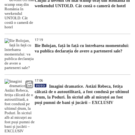
Clujul a devenit cel mai scump oraș din România în
weekendul UNTOLD. Cât costă o cameră de hotel
17:19
Ilie Bolojan, față în față cu întrebarea momentului:
va publica declarația de avere a partenerei sale?
17:06
FOTO
Imagini dramatice. Astăzi Rebeca, fetița
călcată de o autoutilitară, a fost condusă pe ultimul
drum, la Poduri. În sicriul alb al micuței au fost
puși pumni de bani și jucării – EXCLUSIV