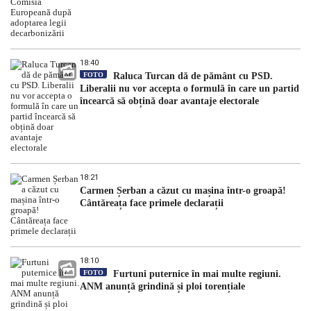
18:40
FOTO
Raluca Turcan dă de pământ cu PSD.
Liberalii nu vor accepta o formulă în care un partid
încearcă să obțină doar avantaje electorale
18:21
Carmen Șerban a căzut cu mașina într-o groapă!
Cântăreața face primele declarații
18:10
FOTO
Furtuni puternice în mai multe regiuni.
ANM anunță grindină și ploi torențiale