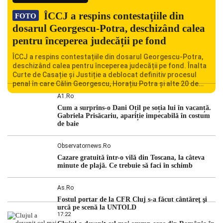
ÎCCJ a respins contestațiile din
FOTO
dosarul Georgescu-Potra, deschizând calea
pentru începerea judecății pe fond
ÎCCJ a respins contestațiile din dosarul Georgescu-Potra,
deschizând calea pentru începerea judecății pe fond. Înalta
Curte de Casație și Justiție a deblocat definitiv procesul
penal în care Călin Georgescu, Horațiu Potra și alte 20 de
persoane sunt acuzați de acțiuni îndreptate împotriva
A1.ro
ordinii constituționale. În ședința din camera preliminară,
Cum a surprins-o Dani Oțil pe soția lui în vacanță.
judecătorii de la instanța supremă au […]
Gabriela Prisăcariu, apariție impecabilă în costum
de baie
Observatornews.ro
Cazare gratuită într-o vilă din Toscana, la câteva
minute de plajă. Ce trebuie să faci în schimb
As.ro
Fostul portar de la CFR Cluj s-a făcut cântăreţ şi
urcă pe scenă la UNTOLD
17:22