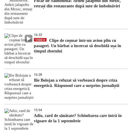
Focar de Salmonella! Ardeii jalapeño din Mexic,
retrași din restaurante după sute de îmbolnăviri
16:33
VIDEO
Clipe de coșmar într-un avion plin cu
pasageri. Un bărbat a încercat să deschidă ușa în
timpul zborului
16:28
Ilie Bolojan a refuzat să vorbească despre criza
energetică. Răspunsul care a surprins jurnaliștii
15:54
Adio, card de sănătate? Schimbarea care intră în
vigoare de la 1 septembrie