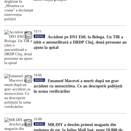
15:11
FOTO
Accident pe DN1 E60, la Bologa. Un TIR a
izbit o autoutilitară a DRDP Cluj, două persoane au
ajuns la spital
15:05
FOTO
Emanuel Macovei a murit după un grav
accident cu motocicleta. Ce au descoperit polițiștii
în urma verificărilor
15:00
FOTO
MR.DIY a deschis primul magazin din
regiunea de est, la Iulius Mall Iași: peste 10.000 de