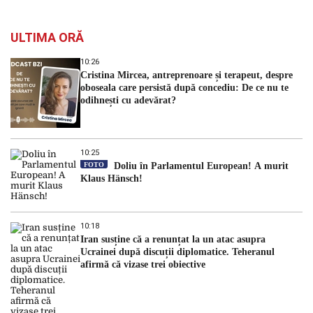
ULTIMA ORĂ
10:26
Cristina Mircea, antreprenoare și terapeut, despre
oboseala care persistă după concediu: De ce nu te
odihnești cu adevărat?
10:25
FOTO
Doliu în Parlamentul European! A murit
Klaus Hänsch!
10:18
Iran susține că a renunțat la un atac asupra
Ucrainei după discuții diplomatice. Teheranul
afirmă că vizase trei obiective