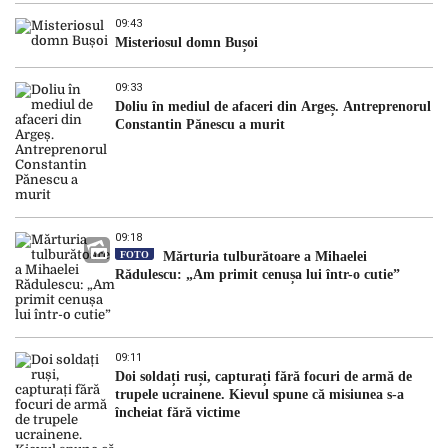
09:43
Misteriosul domn Bușoi
09:33
Doliu în mediul de afaceri din Argeș. Antreprenorul
Constantin Pănescu a murit
09:18
FOTO
Mărturia tulburătoare a Mihaelei
Rădulescu: „Am primit cenușa lui într-o cutie”
09:11
Doi soldați ruși, capturați fără focuri de armă de
trupele ucrainene. Kievul spune că misiunea s-a
încheiat fără victime