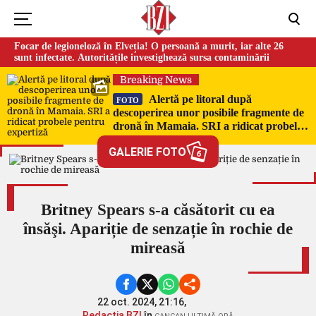
Focar de legioneloză în Elveția! O persoană a murit, iar alte 26
sunt infectate. Autoritățile investighează sursa contaminării
Breaking News
Alertă pe litoral după
FOTO
descoperirea unor posibile fragmente de
dronă în Mamaia. SRI a ridicat probele
pentru expertiză
GALERIE FOTO
6
Britney Spears s-a căsătorit cu ea
însăşi. Apariție de senzație în rochie de
mireasă
22 oct. 2024, 21:16,
Redacția BZI
în