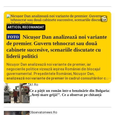
ARTICOL RECOMANDAT
Nicușor Dan analizează noi variante
FOTO
de premier. Guvern tehnocrat sau două
cabinete succesive, scenariile discutate cu
liderii politici
Nicușor Dan analizează noi variante de premier, iar
negocierile politice vizează ieșirea României din blocajul
guvernamental. Președintele României, Nicușor Dan,
analizează noi variante de premier în cadrul consultărilor cu
liderii politici. Ciprian Ciucu vorbește despre scenariul unui
A1.ro
guvern tehnocrat și despre posibilitatea a două cabinete
Ce a pățit un român într-o benzinărie din Bulgaria:
succesive. Nicușor Dan analizează noi variante de premier
„Aveți mare grijă!”. Ce a observat pe chitanță
România traversează […]
Observatornews.ro