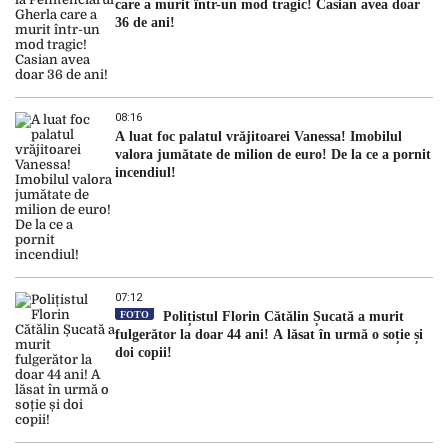
care a murit într-un mod tragic! Casian avea doar
36 de ani!
08:16
A luat foc palatul vrăjitoarei Vanessa! Imobilul
valora jumătate de milion de euro! De la ce a pornit
incendiul!
07:12
FOTO
Polițistul Florin Cătălin Șucată a murit
fulgerător la doar 44 ani! A lăsat în urmă o soție și
doi copii!