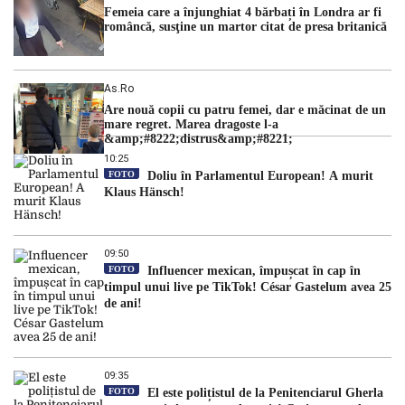
Femeia care a înjunghiat 4 bărbați în Londra ar fi
româncă, susţine un martor citat de presa britanică
As.ro
Are nouă copii cu patru femei, dar e măcinat de un
mare regret. Marea dragoste l-a
&amp;#8222;distrus&amp;#8221;
10:25
FOTO
Doliu în Parlamentul European! A murit
Klaus Hänsch!
09:50
FOTO
Influencer mexican, împușcat în cap în
timpul unui live pe TikTok! César Gastelum avea 25
de ani!
09:35
FOTO
El este polițistul de la Penitenciarul Gherla