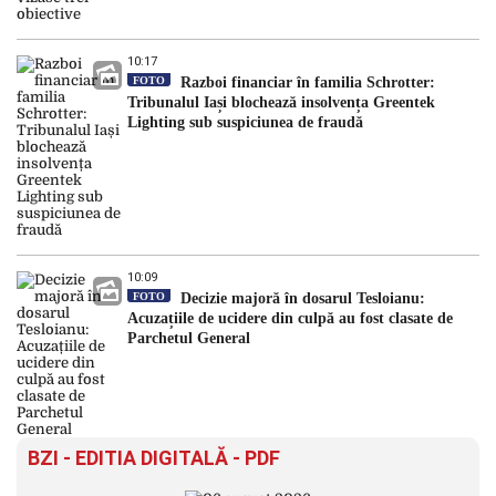
10:17
FOTO
Razboi financiar în familia Schrotter:
Tribunalul Iași blochează insolvența Greentek
Lighting sub suspiciunea de fraudă
10:09
FOTO
Decizie majoră în dosarul Tesloianu:
Acuzațiile de ucidere din culpă au fost clasate de
Parchetul General
BZI - EDITIA DIGITALĂ - PDF