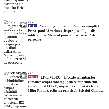
09:07
FOTO
Criza migranților din Ceuta se complică.
Presa spaniolă vorbește despre posibili jihadiști
infiltrați, iar Marocul pune sub acuzare 52 de
persoane
08:41
VIDEO
LIVE VIDEO – Efectele schimbărilor
climatice asupra sănătății psihice este subiectul
emisiunii BZI LIVE, împreună cu invitata Irina
Mihu-Pintilie, psiholog principal, Spitalul Clinic
Căi Ferate Iași