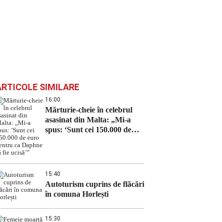
ARTICOLE SIMILARE
16:00
Mărturie-cheie în celebrul
asasinat din Malta: „Mi-a
spus: ‘Sunt cei 150.000 de
euro pentru ca Daphne să fie
ucisă’”
15:40
Autoturism cuprins de flăcări
în comuna Horlești
15:30