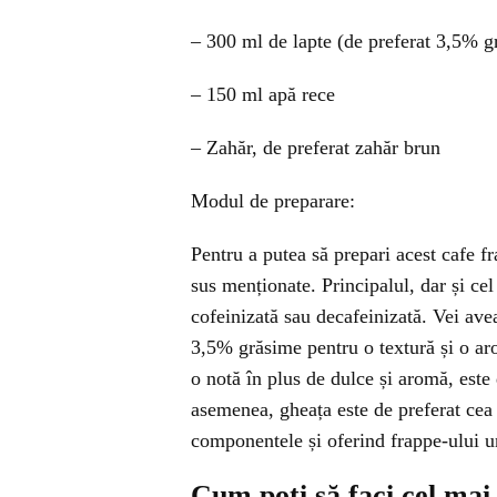
– 300 ml de lapte (de preferat 3,5% g
– 150 ml apă rece
– Zahăr, de preferat zahăr brun
Modul de preparare:
Pentru a putea să prepari acest cafe fr
sus menționate. Principalul, dar și ce
cofeinizată sau decafeinizată. Vei ave
3,5% grăsime pentru o textură și o ar
o notă în plus de dulce și aromă, est
asemenea, gheața este de preferat cea 
componentele și oferind frappe-ului un
Cum poți să faci cel mai