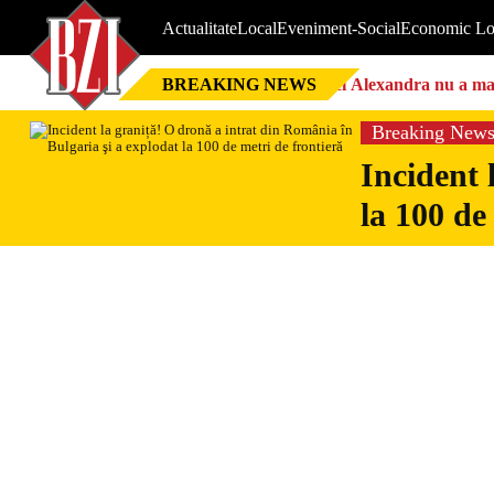
Actualitate
Local
Eveniment-Social
Economic Lo
BREAKING NEWS
Nici Alexandra nu a mai 
Breaking New
Incident 
la 100 de