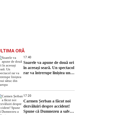
ULTIMA ORĂ
17:40
Soarele va apune de două ori
în aceeași seară. Un spectacol
rar va întrerupe liniștea unui
sătuc din Europa
17:20
Carmen Șerban a făcut noi
dezvăluiri despre accident!
Spune că Dumnezeu a salvat-