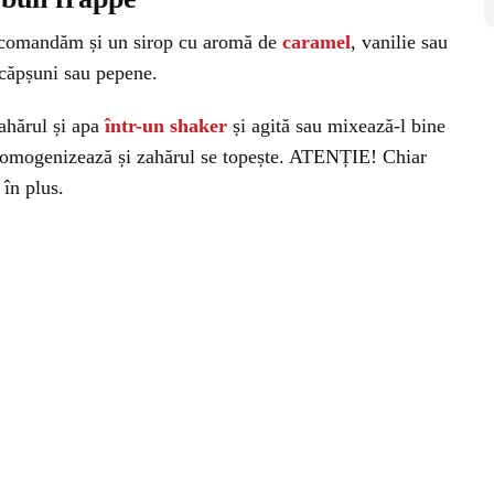
recomandăm și un sirop cu aromă de
caramel
, vanilie sau
 căpșuni sau pepene.
zahărul și apa
într-un shaker
și agită sau mixează-l bine
 omogenizează și zahărul se topește. ATENȚIE! Chiar
 în plus.