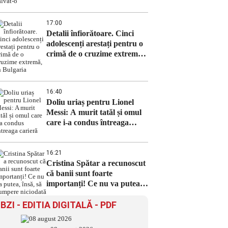
o
17:00
Detalii înfiorătoare. Cinci
adolescenți arestați pentru o
crimă de o cruzime extremă,
în Bulgaria
16:40
Doliu uriaș pentru Lionel
Messi: A murit tatăl și omul
care i-a condus întreaga
carieră
16:21
Cristina Spătar a recunoscut
că banii sunt foarte
importanți! Ce nu va putea,
însă, să cumpere niciodată
BZI - EDITIA DIGITALĂ - PDF