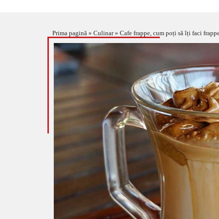
Prima pagină
»
Culinar
»
Cafe frappe, cum poți să îți faci frap