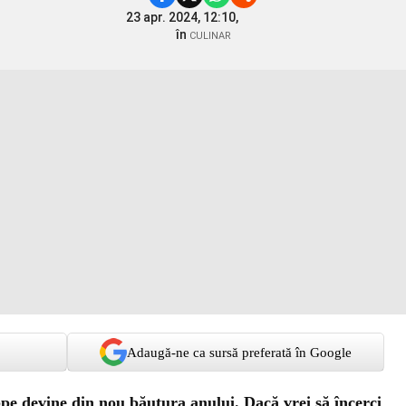
23 apr. 2024, 12:10,
în
CULINAR
Adaugă-ne ca sursă preferată în Google
ppe devine din nou băutura anului. Dacă vrei să încerci