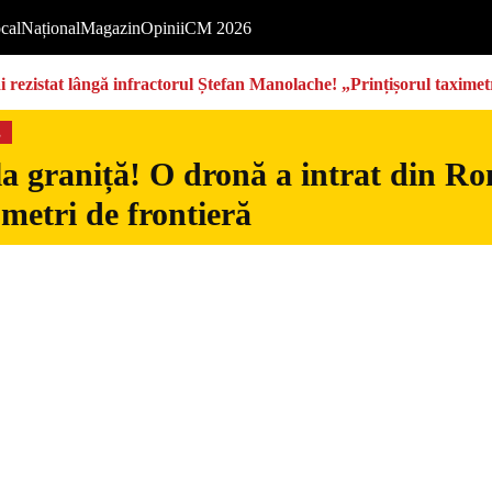
cal
Național
Magazin
Opinii
CM 2026
rezistat lângă infractorul Ștefan Manolache! „Prințișorul taximetri
s
la graniță! O dronă a intrat din Ro
 metri de frontieră