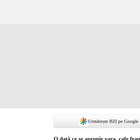
Urmărește BZI pe Google
O dată ce se apropie vara, cafe fra