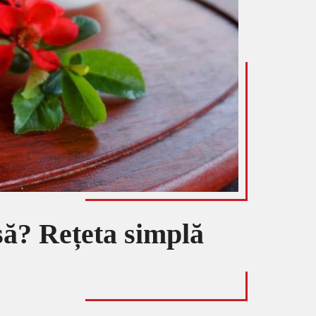
asă? Rețeta simplă