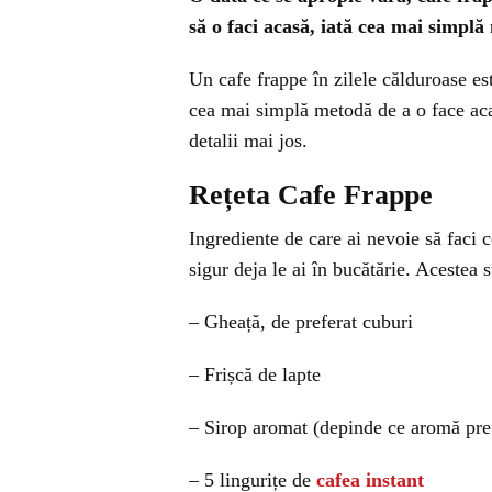
să o faci acasă, iată cea mai simplă
Un cafe frappe în zilele călduroase es
cea mai simplă metodă de a o face acas
detalii mai jos.
Rețeta Cafe Frappe
Ingrediente de care ai nevoie să faci 
sigur deja le ai în bucătărie. Acestea s
– Gheață, de preferat cuburi
– Frișcă de lapte
– Sirop aromat (depinde ce aromă pre
– 5 lingurițe de
cafea instant